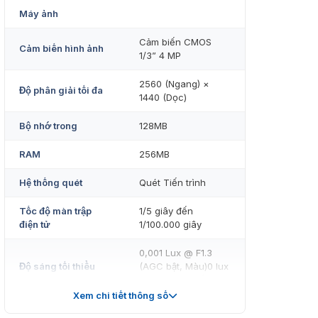
Máy ảnh
Cảm biến CMOS
Cảm biến hình ảnh
1/3” 4 MP
2560 (Ngang) ×
Độ phân giải tối đa
1440 (Dọc)
Bộ nhớ trong
128MB
RAM
256MB
Hệ thống quét
Quét Tiến trình
Tốc độ màn trập
1/5 giây đến
điện tử
1/100.000 giây
0,001 Lux @ F1.3
Độ sáng tối thiểu
(AGC bật, Màu)0 lux
(IR bật, Đen trắng)
Xem chi tiết thông số
Tỷ lệ S/N
> 52 dB