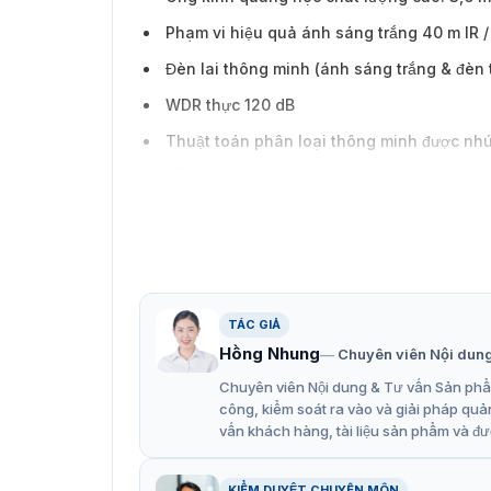
Phạm vi hiệu quả ánh sáng trắng 40 m IR /
Đèn lai thông minh (ánh sáng trắng & đèn t
WDR thực 120 dB
Thuật toán phân loại thông minh được nhú
Hỗ trợ nhiều tính năng phân tích video th
Hỗ trợ nhiều trình duyệt web client
Xem từ xa với ứng dụng di động tương thíc
Chống sét lên đến 6 kV
Thiết kế vỏ kim loại và đạt mức bảo vệ IP
TÁC GIẢ
Hồng Nhung
Chuyên viên Nội dun
Chuyên viên Nội dung & Tư vấn Sản phẩm
công, kiểm soát ra vào và giải pháp quả
vấn khách hàng, tài liệu sản phẩm và đư
KIỂM DUYỆT CHUYÊN MÔN