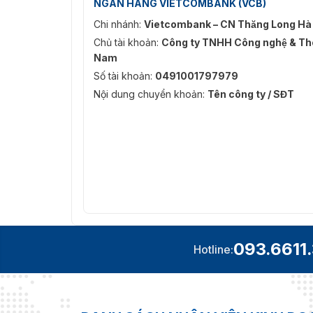
NGÂN HÀNG VIETCOMBANK (VCB)
Chi nhánh:
Vietcombank – CN Thăng Long Hà
Chủ tài khoản:
Công ty TNHH Công nghệ & Thô
Nam
Số tài khoản:
0491001797979
Nội dung chuyển khoản:
Tên công ty / SĐT
093.6611
Hotline: