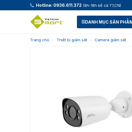
Hotline: 0936.611.372
(8h-18h kể cả T7,CN)
DANH MỤC SẢN PHẨ
Trang chủ
›
Thiết bị giám sát
›
Camera giám sát