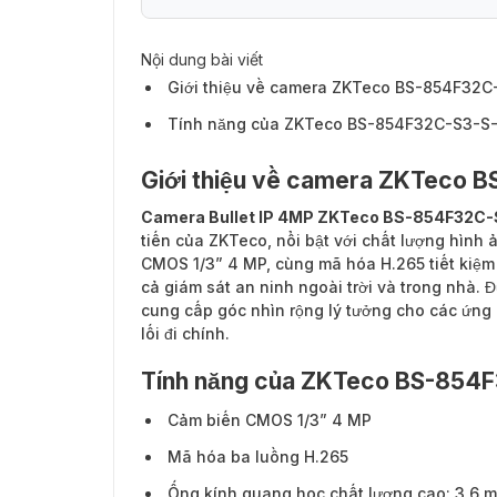
Nội dung bài viết
Giới thiệu về camera ZKTeco BS-854F32C
Tính năng của ZKTeco BS-854F32C-S3-S
Giới thiệu về camera ZKTeco 
Camera Bullet IP 4MP ZKTeco BS-854F32C
tiến của ZKTeco, nổi bật với chất lượng hình
CMOS 1/3” 4 MP, cùng mã hóa H.265 tiết kiệm b
cả giám sát an ninh ngoài trời và trong nhà.
cung cấp góc nhìn rộng lý tưởng cho các ứng 
lối đi chính.
Tính năng của ZKTeco BS-854
Cảm biến CMOS 1/3” 4 MP
Mã hóa ba luồng H.265
Ống kính quang học chất lượng cao: 3,6 