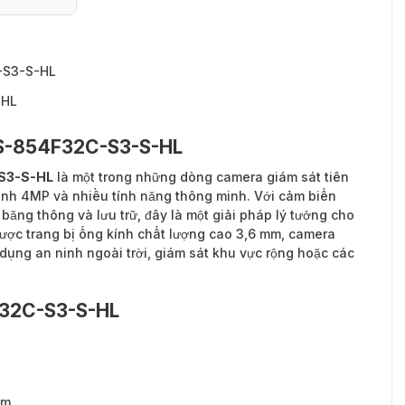
-S3-S-HL
-HL
BS-854F32C-S3-S-HL
-S3-S-HL
là một trong những dòng camera giám sát tiên
 ảnh 4MP và nhiều tính năng thông minh. Với cảm biến
ăng thông và lưu trữ, đây là một giải pháp lý tưởng cho
 Được trang bị ống kính chất lượng cao 3,6 mm, camera
dụng an ninh ngoài trời, giám sát khu vực rộng hoặc các
F32C-S3-S-HL
mm