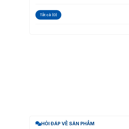
Tất cả (0)
HỎI ĐÁP VỀ SẢN PHẨM