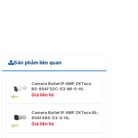
Độ sáng, Độ tương
phản, Độ bão hòa,
Sắc thái, Độ sắc
nét, AGC, Cân bằng
Cài đặt hình ảnh
trắng,Gamma, Chế
độ đèn nền, có thể
điều chỉnh bằng
phần mềm nền tảng
hoặc trình duyệt
web
Sản phẩm liên quan
Phần mềm thiết lập
Hỗ trợ
lại mặc định
Camera Bullet IP 4MP ZKTeco
Nhịp tim, Gương,
BS-854F32C-S3-MI-S-HL
Chức năng chung
Mặt nạ riêng tư, Nhật
Giá liên hệ
ký, Đặt lại mật khẩu
Ống kính
Camera Bullet IP 4MP ZKTeco BL-
854F48S-S3-S-HL
Loại ống kính
Ống kính cố định
Giá liên hệ
Ngàm ống kính
M22