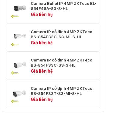
Camera Bullet IP 4MP ZKTeco BL-
854F48A-S3-S-HL
Độ dài tiêu cự
3,6mm
Giá liên hệ
Khẩu độ tối đa
F1.3
Camera IP cố định 4MP ZKTeco
FOV: 87°Ngang:
BS-854F33C-S3-MI-S-HL
Trường nhìn
88°Dọc: 45°Đường
Giá liên hệ
chéo: 105°
Loại điều khiển Iris
Đã sửa
Camera IP cố định 4MP ZKTeco
BS-854F33C-S3-S-HL
Khoảng cách lấy
Giá liên hệ
2 phút
nét gần
Ống kính: 3,6 mm
Camera IP cố định 4MP ZKTeco
BS-854F33T-S3-MI-S-HL
Phát hiện: 50,0 m
Giá liên hệ
Khoảng cách DORI
Quan sát: 19,2 m
Nhận dạng: 10,0 m
Nhận dạng: 4,3 m