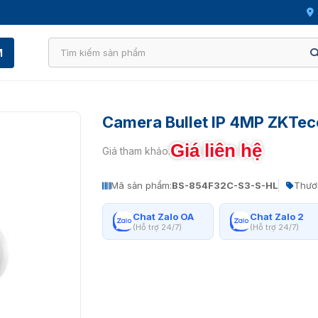
M
Camera Bullet IP 4MP ZKTe
Giá liên hệ
Giá tham khảo:
Mã sản phẩm:
BS-854F32C-S3-S-HL
Thươ
Chat Zalo OA
Chat Zalo 2
(Hỗ trợ 24/7)
(Hỗ trợ 24/7)