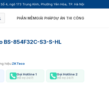
Số 4, ngõ 173 Trung Kính, Phường Yên Hòa, TP. Hà Nội
PHẦN MỀM
GIẢI PHÁP
DỰ ÁN THI CÔNG
co BS-854F32C-S3-S-HL
ng hiệu:
ZKTeco
Gọi Hotline 1
Gọi Hotline 2
(Hỗ trợ 24/7)
(Hỗ trợ 24/7)