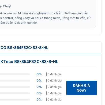
ỹ Thuật
t ra vào với 14 năm kinh nghiệm thực chiến. Đã tham gia triển
control, cổng xoay và bãi xe thông minh, đồng thời tư vấn, xử
mềm quản lý doanh nghiệp.
ECO BS-854F32C-S3-S-HL
P ZKTeco BS-854F32C-S3-S-HL
0%
| 0 đánh giá
0%
| 0 đánh giá
ĐÁNH GIÁ
0%
| 0 đánh giá
NGAY
0%
| 0 đánh giá
0%
| 0 đánh giá