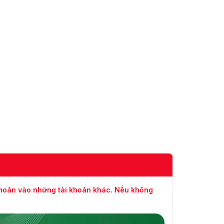
Băng hình
Nén Video
H.265 / H.264
Luồng chính: 50 Hz
(PAL): 25 fps (2560
× 1440, 1920 × 1080,
1280 × 960, 1280 ×
720) 60 Hz (NTSC):
30 fps (2560 ×
1440, 1920 × 1080,
1280 × 960, 1280 ×
720)
Luồng phụ: 50 Hz
(PAL): 25 fps (704 ×
576, 640 × 480,
Tốc độ khung hình
640 × 360) 60 Hz
khoản vào những tài khoản khác. Nếu không
video tối đa
(NTSC): 30 fps
(704 × 576, 640 ×
480, 640 × 360)