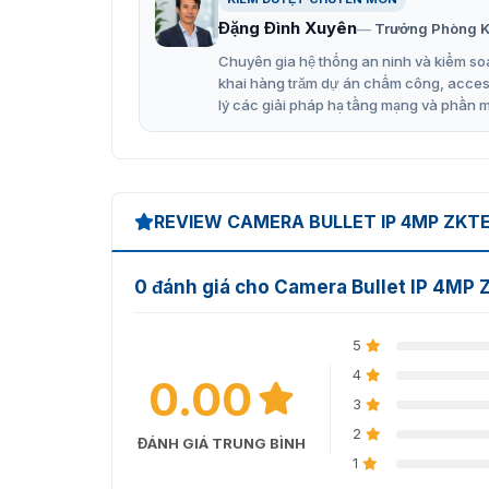
Đặng Đình Xuyên
Trưởng Phòng K
Chuyên gia hệ thống an ninh và kiểm soá
khai hàng trăm dự án chấm công, access 
lý các giải pháp hạ tầng mạng và phần 
REVIEW CAMERA BULLET IP 4MP ZKT
0 đánh giá cho Camera Bullet IP 4M
5
4
0.00
3
2
ĐÁNH GIÁ TRUNG BÌNH
1