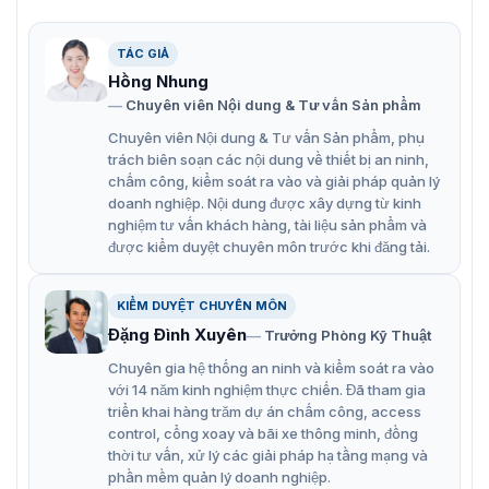
WDR thực 120 dB
TÁC GIẢ
Thuật toán phân loại thông minh được nhúng dựa
Hồng Nhung
trên công nghệ thị giác máy tính
Chuyên viên Nội dung & Tư vấn Sản phẩm
Hỗ trợ nhiều tính năng phân tích video thông minh
Chuyên viên Nội dung & Tư vấn Sản phẩm, phụ
trách biên soạn các nội dung về thiết bị an ninh,
Hỗ trợ nhiều trình duyệt web client
chấm công, kiểm soát ra vào và giải pháp quản lý
doanh nghiệp. Nội dung được xây dựng từ kinh
Xem từ xa với ứng dụng di động tương thích với ZKBio
nghiệm tư vấn khách hàng, tài liệu sản phẩm và
CVSecurity
được kiểm duyệt chuyên môn trước khi đăng tải.
Chống sét lên đến 6 kV
Thiết kế vỏ kim loại và đạt mức bảo vệ IP67 tiêu
KIỂM DUYỆT CHUYÊN MÔN
chuẩn chống nước và chống bụi
Đặng Đình Xuyên
Trưởng Phòng Kỹ Thuật
Chuyên gia hệ thống an ninh và kiểm soát ra vào
với 14 năm kinh nghiệm thực chiến. Đã tham gia
triển khai hàng trăm dự án chấm công, access
control, cổng xoay và bãi xe thông minh, đồng
thời tư vấn, xử lý các giải pháp hạ tầng mạng và
phần mềm quản lý doanh nghiệp.