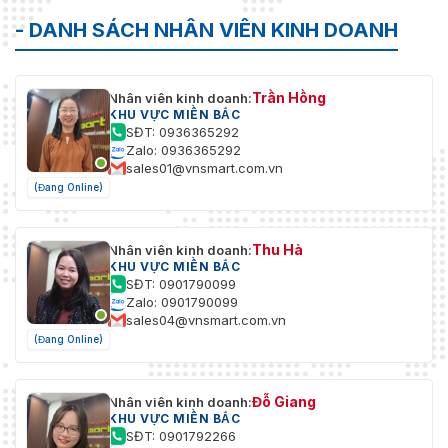
- DANH SÁCH NHÂN VIÊN KINH DOANH
0° / 90° / 180° / 270° /
Xoay hình ảnh
Ngang / Dọc
Che giấu sự riêng tư
4 khu vực
Trần Hồng
Nhân viên kinh doanh:
KHU VỰC MIỀN BẮC
Chế độ hành lang
Ủng hộ
SĐT: 0936365292
Zalo: 0936365292
sales01@vnsmart.com.vn
Thu phóng kỹ thuật số
Ủng hộ
(Đang Online)
Chống nhấp nháy
Không có
Thu Hà
Nhân viên kinh doanh:
Âm thanh
KHU VỰC MIỀN BẮC
SĐT: 0901790099
MIC tích hợp
Ủng hộ
Zalo: 0901790099
sales04@vnsmart.com.vn
Người nói
Không có
(Đang Online)
Nén âm thanh
G.711 xấu hổ
Đỗ Giang
Nhân viên kinh doanh:
Lọc tiếng ồn môi trường
Ủng hộ
KHU VỰC MIỀN BẮC
SĐT: 0901792266