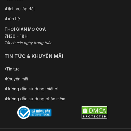
Cảng
Dịch vụ lắp đặt
Đầu vào âm thanh
Không có
Liên hệ
Đầu ra âm thanh
Không có
THỜI GIAN MỞ CỬA
7H30 - 18H
Đầu vào báo động
Không có
Tất cả các ngày trong tuần
Đầu ra báo động
Không có
TIN TỨC & KHUYẾN MÃI
Giao diện
Tin tức
Nút Đặt lại
Ủng hộ
Khuyến mãi
ANR
Ủng hộ
Hướng dẫn sử dụng thiết bị
USB
Không có
Hướng dẫn sử dụng phần mềm
RS485
Không có
Tổng quan