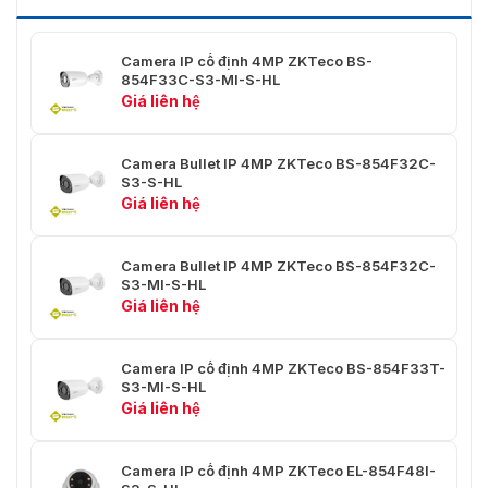
Khẩu độ tối đa
F1.3
FOV: 65°Ngang: 54°Dọc:
Camera IP cố định 4MP ZKTeco BS-
Trường nhìn
854F33C-S3-MI-S-HL
29°Đường chéo: 63°
Giá liên hệ
Loại điều khiển Iris
Đã sửa
Camera Bullet IP 4MP ZKTeco BS-854F32C-
Khoảng cách lấy nét gần
2 phút
S3-S-HL
Giá liên hệ
Ống kính: 6,0 mm
Phát hiện: 60,0 m
Camera Bullet IP 4MP ZKTeco BS-854F32C-
S3-MI-S-HL
Khoảng cách DORI
Quan sát: 27,0 m
Giá liên hệ
Nhận dạng: 15,0 m
Camera IP cố định 4MP ZKTeco BS-854F33T-
Nhận dạng: 6,7 m
S3-MI-S-HL
Giá liên hệ
Băng hình
Camera IP cố định 4MP ZKTeco EL-854F48I-
Nén Video
H.265 / H.264