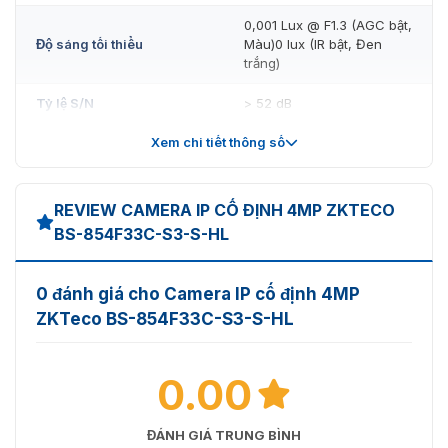
0,001 Lux @ F1.3 (AGC bật,
Độ sáng tối thiểu
Màu)0 lux (IR bật, Đen
trắng)
Tỷ lệ S/N
> 52 dB
Xem chi tiết thông số
Phạm vi hồng ngoại
40 phút
Phạm vi ánh sáng trắng
30 phút
REVIEW CAMERA IP CỐ ĐỊNH 4MP ZKTECO
Điều khiển bật/tắt đèn
BS-854F33C-S3-S-HL
Tự động/Thủ công
chiếu sáng
4 × IR / Đèn LED tích hợp
Số đèn chiếu sáng
0 đánh giá cho Camera IP cố định 4MP
Ánh sáng trắng
ZKTeco BS-854F33C-S3-S-HL
IR thông minh
Hỗ trợ
0.00
Pan: 0° đến 360°;
Điều chỉnh góc để lắp đặt
Nghiêng: 0° đến 90°;
Xoay: 0° đến 360°
ĐÁNH GIÁ TRUNG BÌNH