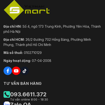
chương trình cơ sở; mã
hóa cấu hình; khóa tài
khoản; nhật ký bảo mật;
lọc IP; khởi động đáng tin
cậy; thực thi đáng tin cậy;
An ninh mạng
nâng cấp đáng tin cậy;
Địa chỉ HN:
Số 4, ngõ 173 Trung Kính, Phường Yên Hòa, Thành
bảo vệ mật khẩu; mật khẩu
phố Hà Nội
phức tạp; xác thực cơ bản
và tóm tắt cho HTTP /
Địa chỉ HCM:
26/2 Đường 702 Hồng Bàng, Phường Minh
HTTPS; TLS; bộ lọc địa chỉ
Phụng, Thành phố Hồ Chí Minh
IP; Nhật ký kiểm tra bảo
mật
Mã số thuế:
0102710129
Ngày hoạt động:
07-04-2008
TCP/IP, HTTP, HTTPS,
FTP, DHCP, DNS, DDNS,
Giao thức
RTSP, NTP, UPnP, SMTP,
IPv4, UDP, SSL/TLS,
PPPoE, SNMP, WebSocket
TƯ VẤN BÁN HÀNG
Khả năng tương tác
Hồ sơ ONVIF S / T / G
093.6611.372
Có thể thêm tối đa 256
Tư vấn online 8:00 - 18:30
người dùng. 3 cấp độ
Zalo OA
Người dùng / Máy chủ