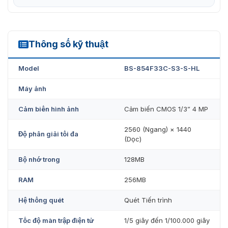
Thông số kỹ thuật
BS-854F33C-S3-S-HL
Model
BS-854F33C-S3-S-HL
Máy ảnh
Cảm biến hình ảnh
Cảm biến CMOS 1/3” 4 MP
2560 (Ngang) × 1440
Độ phân giải tối đa
(Dọc)
Bộ nhớ trong
128MB
RAM
256MB
Hệ thống quét
Quét Tiến trình
Tốc độ màn trập điện tử
1/5 giây đến 1/100.000 giây