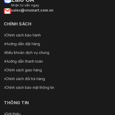
người dùng: quản trị viên,
Nhận tư vấn ngay
điều hành viên và khách
sales@vnsmart.com.vn
Lưu trữ mạng
FTP
CHÍNH SÁCH
IE / Edge / Firefox /
Trình duyệt web
Chrome / Safari
Chính sách bảo hành
AntarVis 2.0 /
Hướng dẫn đặt hàng
ZKBioSecurity IVS /
Phần mềm quản lý
ZKBioAccess IVS / ZKBio
Điều khoản dịch vụ chung
CVSecurity / ZKBio
Hướng dẫn thanh toán
CVAccess
Chính sách giao hàng
AntarView Pro+ (iOS &
Ứng dụng di động
Android)
Chính sách đổi trả hàng
Lưu trữ trên tàu
Không có
Chính sách bảo mật thông tin
Hệ thống hoạt động
Cửa sổ
THÔNG TIN
Dịch vụ đám mây P2P
Ủng hộ
Giới thiệu