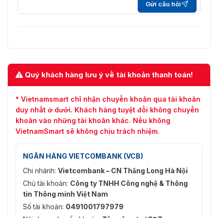
× 960, 1280 × 720)
Gửi câu hỏi
4MP (2560×1440) / 2MP
(1920×1080) / 1.3MP
Nghị quyết
(1280×960) / 720P
(1280×720)
Khả năng phát video
Ba luồng
Quý khách hàng lưu ý về tài khoản thanh toán!
Kiểm soát tốc độ bit
CBR / VBR
* Vietnamsmart chỉ nhận chuyển khoản qua tài khoản
H.264: 192 Kbps đến 8
duy nhất ở dưới. Khách hàng tuyệt đối không chuyển
Tốc độ bit video
Mbps H.265: 224 Kbps đến
khoản vào những tài khoản khác. Nếu không
8 Mbps
VietnamSmart sẽ không chịu trách nhiệm.
Tự động (ICR) / Màu / Đen
Ngày / Đêm
trắng
NGÂN HÀNG VIETCOMBANK (VCB)
Chi nhánh:
Vietcombank – CN Thăng Long Hà Nội
BLC
Ủng hộ
Chủ tài khoản:
Công ty TNHH Công nghệ & Thông
HLC
Ủng hộ
tin Thông minh Việt Nam
Số tài khoản:
0491001797979
WDR
WDR thực 120 dB