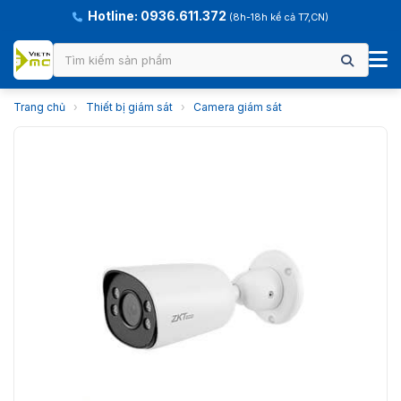
Hotline: 0936.611.372
(8h-18h kể cả T7,CN)
Trang chủ
›
Thiết bị giám sát
›
Camera giám sát