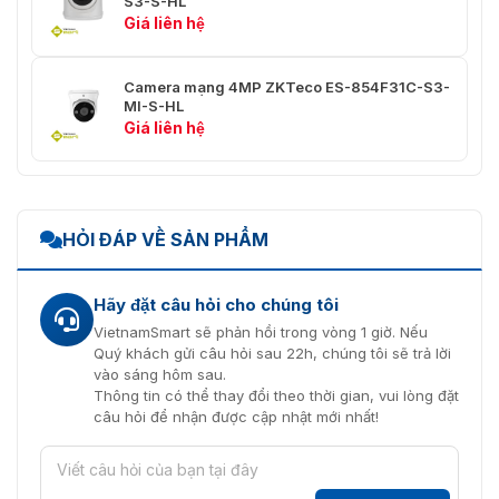
S3-S-HL
Giá liên hệ
Luồng chính: 50 Hz (PAL):
25 fps (2560 × 1440, 1920
× 1080, 1280 × 960, 1280
Camera mạng 4MP ZKTeco ES-854F31C-S3-
× 720) 60 Hz (NTSC): 30
MI-S-HL
fps (2560 × 1440, 1920 ×
Giá liên hệ
1080, 1280 × 960, 1280 ×
720)
Luồng phụ: 50 Hz (PAL):
25 fps (704 × 576, 640 ×
HỎI ĐÁP VỀ SẢN PHẨM
480, 640 × 360) 60 Hz
Tốc độ khung hình video
(NTSC): 30 fps (704 ×
tối đa
576, 640 × 480, 640 ×
Hãy đặt câu hỏi cho chúng tôi
360)
VietnamSmart sẽ phản hồi trong vòng 1 giờ. Nếu
Luồng thứ ba: 50 Hz
Quý khách gửi câu hỏi sau 22h, chúng tôi sẽ trả lời
(PAL): 25 khung hình/giây
vào sáng hôm sau.
(2560 × 1440, 1920 ×
Thông tin có thể thay đổi theo thời gian, vui lòng đặt
1080, 1280 × 960, 1280 ×
câu hỏi để nhận được cập nhật mới nhất!
720) 60 Hz (NTSC): 30
khung hình/giây (2560 ×
1440, 1920 × 1080, 1280