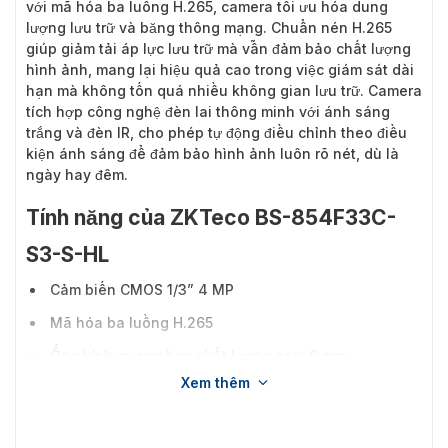
với mã hóa ba luồng H.265, camera tối ưu hóa dung
lượng lưu trữ và băng thông mạng. Chuẩn nén H.265
giúp giảm tải áp lực lưu trữ mà vẫn đảm bảo chất lượng
hình ảnh, mang lại hiệu quả cao trong việc giám sát dài
hạn mà không tốn quá nhiều không gian lưu trữ. Camera
tích hợp công nghệ đèn lai thông minh với ánh sáng
trắng và đèn IR, cho phép tự động điều chỉnh theo điều
kiện ánh sáng để đảm bảo hình ảnh luôn rõ nét, dù là
ngày hay đêm.
Tính năng của ZKTeco BS-854F33C-
S3-S-HL
Cảm biến CMOS 1/3” 4 MP
Mã hóa ba luồng H.265
Ống kính quang học chất lượng cao: 6 mm
Xem thêm
Phạm vi hiệu quả ánh sáng trắng 40 m IR / 30 m
Đèn lai thông minh (ánh sáng trắng & đèn tích hợp
IR)