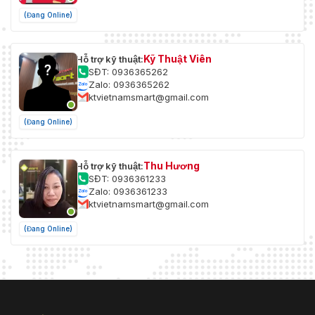
bên ngoài
(Đang Online)
Phát hiện vượt ranh giới,
Phát hiện khu vực, Phát
Sự kiện báo động thông
Kỹ Thuật Viên
Hỗ trợ kỹ thuật:
hiện chuyển động thông
minh
SĐT: 0936365262
minh (phân loại mục tiêu
Zalo: 0936365262
là người và phương tiện)
ktvietnamsmart@gmail.com
Thông báo cho trung tâm
(Đang Online)
Hành động liên kết báo
giám sát, kích hoạt ghi âm,
động
kích hoạt chụp ảnh, gửi
email
Thu Hương
Hỗ trợ kỹ thuật:
SĐT: 0936361233
Mạng
Zalo: 0936361233
ktvietnamsmart@gmail.com
Xem trực tiếp đồng thời
Lên đến 15 kênh
(Đang Online)
1 cổng Ethernet tự thích
Mạng
ứng RJ45 10 M / 100 M
SDK và API
Hỗ trợ SDK, API và ONVIF
Mã hóa video; mã hóa