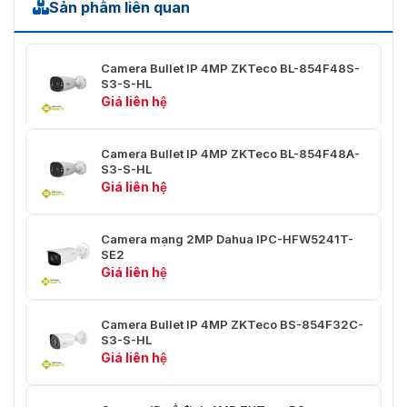
Sản phẩm liên quan
Ngàm ống kính
M22
Độ dài tiêu cự
3,6mm
Camera Bullet IP 4MP ZKTeco BL-854F48S-
S3-S-HL
Khẩu độ tối đa
F1.3
Giá liên hệ
FOV: 87°Ngang: 88°Dọc:
Trường nhìn
Camera Bullet IP 4MP ZKTeco BL-854F48A-
45°Đường chéo: 105°
S3-S-HL
Giá liên hệ
Loại điều khiển Iris
Đã sửa
Khoảng cách lấy nét gần
2 phút
Camera mạng 2MP Dahua IPC-HFW5241T-
SE2
Ống kính: 3,6 mm
Giá liên hệ
Phát hiện: 50,0 m
Camera Bullet IP 4MP ZKTeco BS-854F32C-
Khoảng cách DORI
Quan sát: 19,2 m
S3-S-HL
Giá liên hệ
Nhận dạng: 10,0 m