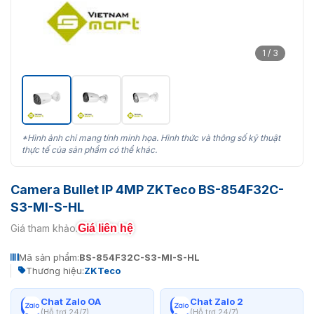
1 / 3
*Hình ảnh chỉ mang tính minh họa. Hình thức và thông số kỹ thuật
thực tế của sản phẩm có thể khác.
Camera Bullet IP 4MP ZKTeco BS-854F32C-
S3-MI-S-HL
Giá liên hệ
Giá tham khảo:
Mã sản phẩm:
BS-854F32C-S3-MI-S-HL
Thương hiệu:
ZKTeco
Chat Zalo OA
Chat Zalo 2
(Hỗ trợ 24/7)
(Hỗ trợ 24/7)