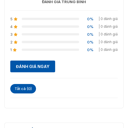
ĐÁNH GIÁ TRUNG BÌNH
Xoay: 0° đến 360°
Hệ thống truyền hình
PAL / NTSC
5
0%
| 0 đánh giá
Chế độ kích hoạt, Độ
4
0%
| 0 đánh giá
sáng, Độ tương phản, Độ
3
0%
| 0 đánh giá
bão hòa, Sắc thái, Độ sắc
nét, AGC, Cân bằng
2
0%
| 0 đánh giá
Cài đặt hình ảnh
trắng,Gamma, Chế độ đèn
1
0%
| 0 đánh giá
nền, có thể điều chỉnh
bằng phần mềm nền tảng
hoặc trình duyệt web
ĐÁNH GIÁ NGAY
Phần mềm thiết lập lại
Hỗ trợ
mặc định
Tất cả (0)
Nhịp tim, Gương, Mặt nạ
Chức năng chung
riêng tư, Nhật ký, Đặt lại
mật khẩu
Ống kính
Loại ống kính
Ống kính cố định