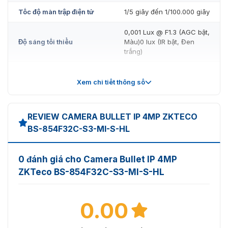
Tốc độ màn trập điện tử
1/5 giây đến 1/100.000 giây
0,001 Lux @ F1.3 (AGC bật,
Độ sáng tối thiểu
Màu)0 lux (IR bật, Đen
trắng)
Tỷ lệ S/N
> 52 dB
Xem chi tiết thông số
Phạm vi hồng ngoại
40 phút
Phạm vi ánh sáng trắng
30 phút
REVIEW CAMERA BULLET IP 4MP ZKTECO
BS-854F32C-S3-MI-S-HL
Điều khiển bật/tắt đèn
Tự động/Thủ công
chiếu sáng
0 đánh giá cho Camera Bullet IP 4MP
4 × IR / Đèn LED tích hợp
Số đèn chiếu sáng
ZKTeco BS-854F32C-S3-MI-S-HL
Ánh sáng trắng
IR thông minh
Hỗ trợ
0.00
Pan: 0° đến 360°;
Điều chỉnh góc để lắp đặt
Nghiêng: 0° đến 90°;