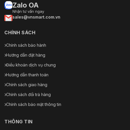
Zalo OA
Khả năng tương tác
Hồ sơ ONVIF S / T / G
Nhận tư vấn ngay
sales@vnsmart.com.vn
Có thể thêm tối đa 256
người dùng. 3 cấp độ
Người dùng / Máy chủ
người dùng: quản trị viên,
CHÍNH SÁCH
điều hành viên và khách
Chính sách bảo hành
Lưu trữ mạng
FTP
Hướng dẫn đặt hàng
IE / Edge / Firefox /
Trình duyệt web
Chrome / Safari
Điều khoản dịch vụ chung
Hướng dẫn thanh toán
AntarVis 2.0 /
ZKBioSecurity IVS /
Chính sách giao hàng
Phần mềm quản lý
ZKBioAccess IVS / ZKBio
CVSecurity / ZKBio
Chính sách đổi trả hàng
CVAccess
Chính sách bảo mật thông tin
AntarView Pro+ (iOS &
Ứng dụng di động
Android)
THÔNG TIN
Lưu trữ trên tàu
Không có