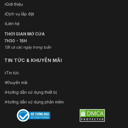
Giới thiệu
Hệ thống hoạt động
Cửa sổ
Dịch vụ lắp đặt
Dịch vụ đám mây P2P
Ủng hộ
Liên hệ
Cảng
THỜI GIAN MỞ CỬA
7H30 - 18H
Đầu vào âm thanh
Không có
Tất cả các ngày trong tuần
Đầu ra âm thanh
Không có
TIN TỨC & KHUYẾN MÃI
Đầu vào báo động
Không có
Tin tức
Đầu ra báo động
Không có
Khuyến mãi
Giao diện
Hướng dẫn sử dụng thiết bị
Nút Đặt lại
Không có
Hướng dẫn sử dụng phần mềm
ANR
Không có
USB
Không có