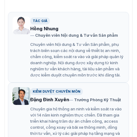
WDR thực 120 dB
Micrô tích hợp
TÁC GIẢ
Thuật toán phân loại thông minh được nhúng dựa
Hồng Nhung
trên công nghệ thị giác máy tính
Chuyên viên Nội dung & Tư vấn Sản phẩm
Hỗ trợ nhiều tính năng phân tích video thông minh
Chuyên viên Nội dung & Tư vấn Sản phẩm, phụ
trách biên soạn các nội dung về thiết bị an ninh,
Hỗ trợ nhiều trình duyệt web client
chấm công, kiểm soát ra vào và giải pháp quản lý
Xem từ xa với ứng dụng di động tương thích với ZKBio
doanh nghiệp. Nội dung được xây dựng từ kinh
nghiệm tư vấn khách hàng, tài liệu sản phẩm và
CVSecurity
được kiểm duyệt chuyên môn trước khi đăng tải.
Chống sét lên đến 6 kV
Thiết kế vỏ kim loại và đạt mức bảo vệ IP67 tiêu
KIỂM DUYỆT CHUYÊN MÔN
chuẩn chống nước và chống bụi
Đặng Đình Xuyên
Trưởng Phòng Kỹ Thuật
Chuyên gia hệ thống an ninh và kiểm soát ra vào
với 14 năm kinh nghiệm thực chiến. Đã tham gia
triển khai hàng trăm dự án chấm công, access
control, cổng xoay và bãi xe thông minh, đồng
thời tư vấn, xử lý các giải pháp hạ tầng mạng và