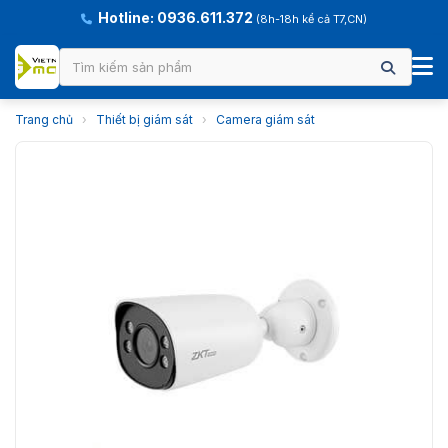
Hotline: 0936.611.372
(8h-18h kể cả T7,CN)
Trang chủ
›
Thiết bị giám sát
›
Camera giám sát