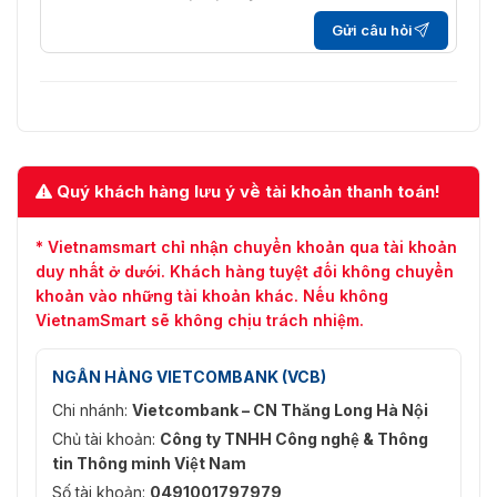
(2560 × 1440, 1920 ×
1080, 1280 × 960, 1280 ×
Gửi câu hỏi
720) 60 Hz (NTSC): 30
khung hình/giây (2560 ×
1440, 1920 × 1080, 1280
× 960, 1280 × 720)
4MP (2560×1440) / 2MP
(1920×1080) / 1.3MP
Nghị quyết
Quý khách hàng lưu ý về tài khoản thanh toán!
(1280×960) / 720P
(1280×720)
* Vietnamsmart chỉ nhận chuyển khoản qua tài khoản
Khả năng phát video
Ba luồng
duy nhất ở dưới. Khách hàng tuyệt đối không chuyển
khoản vào những tài khoản khác. Nếu không
Kiểm soát tốc độ bit
CBR / VBR
VietnamSmart sẽ không chịu trách nhiệm.
H.264: 192 Kbps đến 8
Tốc độ bit video
Mbps H.265: 224 Kbps đến
NGÂN HÀNG VIETCOMBANK (VCB)
8 Mbps
Chi nhánh:
Vietcombank – CN Thăng Long Hà Nội
Tự động (ICR) / Màu / Đen
Chủ tài khoản:
Công ty TNHH Công nghệ & Thông
Ngày / Đêm
trắng
tin Thông minh Việt Nam
Số tài khoản:
0491001797979