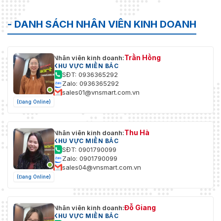
1 đến 6)
- DANH SÁCH NHÂN VIÊN KINH DOANH
Làm mờ sương
Không có
Gương
Ủng hộ
Trần Hồng
Nhân viên kinh doanh:
0° / 90° / 180° / 270° /
KHU VỰC MIỀN BẮC
Xoay hình ảnh
Ngang / Dọc
SĐT: 0936365292
Zalo: 0936365292
Che giấu sự riêng tư
4 khu vực
sales01@vnsmart.com.vn
(Đang Online)
Chế độ hành lang
Ủng hộ
Thu phóng kỹ thuật số
Ủng hộ
Thu Hà
Nhân viên kinh doanh:
KHU VỰC MIỀN BẮC
SĐT: 0901790099
Chống nhấp nháy
Không có
Zalo: 0901790099
sales04@vnsmart.com.vn
Âm thanh
(Đang Online)
MIC tích hợp
Ủng hộ
Đỗ Giang
Nhân viên kinh doanh:
Người nói
Không có
KHU VỰC MIỀN BẮC