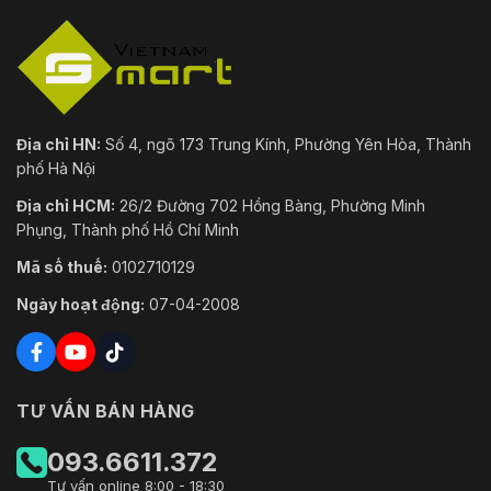
ứng RJ45 10 M / 100 M
SDK và API
Hỗ trợ SDK, API và ONVIF
Mã hóa video; mã hóa
chương trình cơ sở; mã
hóa cấu hình; khóa tài
Địa chỉ HN:
Số 4, ngõ 173 Trung Kính, Phường Yên Hòa, Thành
khoản; nhật ký bảo mật;
phố Hà Nội
lọc IP; khởi động đáng tin
cậy; thực thi đáng tin cậy;
Địa chỉ HCM:
26/2 Đường 702 Hồng Bàng, Phường Minh
An ninh mạng
nâng cấp đáng tin cậy;
Phụng, Thành phố Hồ Chí Minh
bảo vệ mật khẩu; mật khẩu
phức tạp; xác thực cơ bản
Mã số thuế:
0102710129
và tóm tắt cho HTTP /
Ngày hoạt động:
07-04-2008
HTTPS; TLS; bộ lọc địa chỉ
IP; Nhật ký kiểm tra bảo
mật
TCP/IP, HTTP, HTTPS,
TƯ VẤN BÁN HÀNG
FTP, DHCP, DNS, DDNS,
Giao thức
RTSP, NTP, UPnP, SMTP,
IPv4, UDP, SSL/TLS,
093.6611.372
PPPoE, SNMP, WebSocket
Tư vấn online 8:00 - 18:30