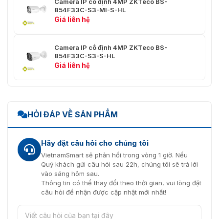
Nhận dạng: 4,3 m
Camera IP cố định 4MP ZKTeco BS-
854F33C-S3-MI-S-HL
Giá liên hệ
Băng hình
Nén Video
H.265 / H.264
Camera IP cố định 4MP ZKTeco BS-
854F33C-S3-S-HL
Luồng chính: 50 Hz (PAL):
Giá liên hệ
25 fps (2560 × 1440, 1920
× 1080, 1280 × 960, 1280
× 720) 60 Hz (NTSC): 30
fps (2560 × 1440, 1920 ×
1080, 1280 × 960, 1280 ×
HỎI ĐÁP VỀ SẢN PHẨM
720)
Luồng phụ: 50 Hz (PAL):
Hãy đặt câu hỏi cho chúng tôi
25 fps (704 × 576, 640 ×
480, 640 × 360) 60 Hz
VietnamSmart sẽ phản hồi trong vòng 1 giờ. Nếu
Tốc độ khung hình video
(NTSC): 30 fps (704 ×
Quý khách gửi câu hỏi sau 22h, chúng tôi sẽ trả lời
tối đa
576, 640 × 480, 640 ×
vào sáng hôm sau.
360)
Thông tin có thể thay đổi theo thời gian, vui lòng đặt
câu hỏi để nhận được cập nhật mới nhất!
Luồng thứ ba: 50 Hz
(PAL): 25 khung hình/giây