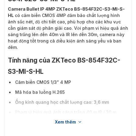
Camera Bullet IP 4MP ZKTeco BS-854F32C-S3-MI-S-
HL
có cảm biến CMOS 4MP đảm bảo chất lượng hình
ảnh sắc nét, độ chi tiết cao, phù hợp cho các khu vực
cần giám sát độ phân giải cao. Với phạm vi hiệu quả ánh
sáng trắng lên đến 40m và IR lên đến 30m, camera này
hoạt động tốt trong cả điều kiện ánh sáng yếu và ban
đêm.
Tính năng của ZKTeco BS-854F32C-
S3-MI-S-HL
Cảm biến CMOS 1/3” 4 MP
Mã hóa ba luồng H.265
Ống kính quang học chất lượng cao: 3,6 mm
Phạm vi hiệu quả ánh sáng trắng 40 m IR / 30 m
Xem thêm
Đèn lai thông minh (ánh sáng trắng & đèn tích hợp
IR)