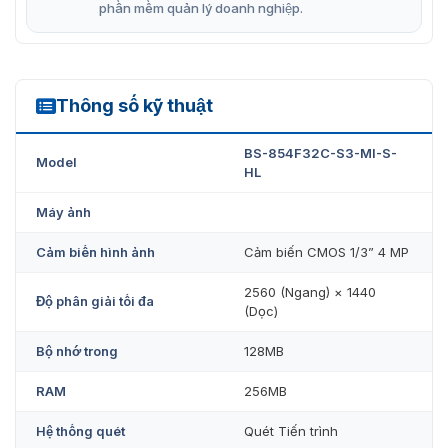
phần mềm quản lý doanh nghiệp.
Thông số kỹ thuật
BS-854F32C-S3-MI-S-HL
BS-854F32C-S3-MI-S-
Model
HL
Máy ảnh
Cảm biến hình ảnh
Cảm biến CMOS 1/3” 4 MP
2560 (Ngang) × 1440
Độ phân giải tối đa
(Dọc)
Bộ nhớ trong
128MB
RAM
256MB
Hệ thống quét
Quét Tiến trình