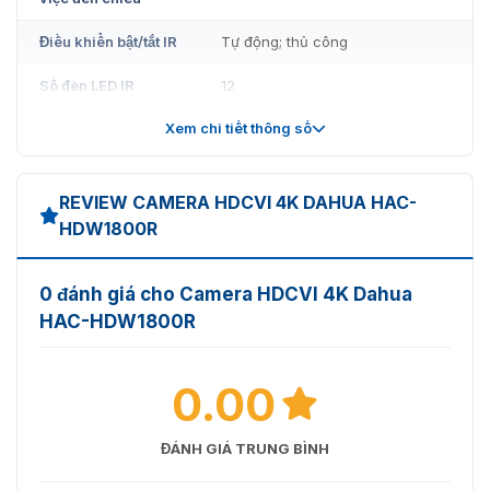
Điều khiển bật/tắt IR
Tự động; thủ công
Số đèn LED IR
12
Xem chi tiết thông số
Xoay: 0°–360°
Phạm vi
Tilt: 0°–78°
xoay/tilt/quay
Quay: 0°–360°
REVIEW CAMERA HDCVI 4K DAHUA HAC-
Loại ống kính
Ống kính cố định
HDW1800R
Loại lắp đặt
M12
0 đánh giá cho Camera HDCVI 4K Dahua
Chiều dài tiêu cự
2.8 mm; 3.6 mm
HAC-HDW1800R
Khẩu độ tối đa
F2.0
0.00
2.8mm: 125° x 105° x 56° (chéo x
ngang x dọc)
Góc nhìn
3.6mm: 104° x 87° x 47° (chéo x
ĐÁNH GIÁ TRUNG BÌNH
ngang x dọc)