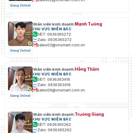
(Đang Online)
Mạnh Tường
Nhân viên kinh doanh:
KHU VỰC MIỀN BẮC
SĐT: 0936365272
Zalo: 0936365272
sales03@vnsmart.com.vn
(Đang Online)
Hồng Thắm
Nhân viên kinh doanh:
KHU VỰC MIỀN BẮC
SĐT: 0936363416
Zalo: 0936363416
sales09@vnsmart.com.vn
(Đang Online)
Trường Giang
Nhân viên kinh doanh:
KHU VỰC MIỀN BẮC
SĐT: 0936365262
Zalo: 0936365262