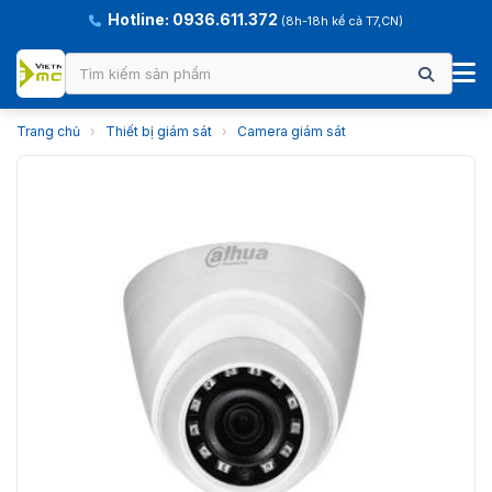
Hotline: 0936.611.372
(8h-18h kể cả T7,CN)
Trang chủ
›
Thiết bị giám sát
›
Camera giám sát