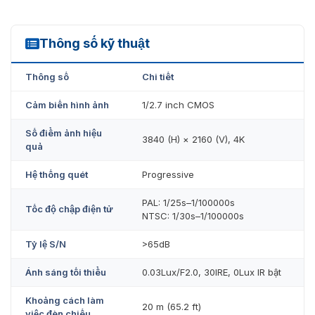
Thông số kỹ thuật
HAC-HDW1800R
Thông số
Chi tiết
Cảm biến hình ảnh
1/2.7 inch CMOS
Số điểm ảnh hiệu
3840 (H) × 2160 (V), 4K
quả
Hệ thống quét
Progressive
PAL: 1/25s–1/100000s
Tốc độ chập điện tử
NTSC: 1/30s–1/100000s
Tỷ lệ S/N
>65dB
Ánh sáng tối thiểu
0.03Lux/F2.0, 30IRE, 0Lux IR bật
Khoảng cách làm
20 m (65.2 ft)
việc đèn chiếu