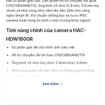
cầu độ phân giải cao. Sản phẩm hỗ trợ chuyển đổi giữa
CVI/CVBS/AHD/TVI, ống kính cố định (2.8 mm, 3.6 mm tùy
chọn) và khả năng nhìn đêm lên đến 20m nhờ công
nghệ Smart IR. Với chuẩn chống bụi và nước IP67,
camera hoạt động ổn định ở môi trường khắc nghiệt.
Tính năng chính của camera HAC-
HDW1800R
Độ phân giải 4K cho hình ảnh siêu nét
Hỗ trợ chuyển đổi tín hiệu CVI/CVBS/AHD/TVI
Ống kính cố định tùy chọn 2.8mm hoặc 3.6mm
Khả năng quan sát ban đêm với hồng ngoại thông
minh, tầm xa 20m
Xem thêm
Chống bụi, chống nước chuẩn IP67, hoạt động ổn
định ngoài trời
Hỗ trợ các tính năng BLC, HLC, DWDR cải thiện chất
lượng hình ảnh