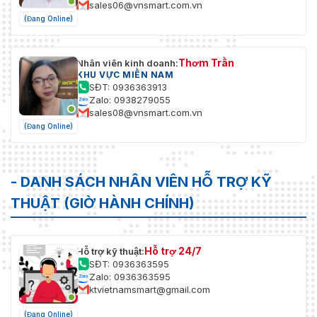
sales06@vnsmart.com.vn
(Đang Online)
Thơm Trần
Nhân viên kinh doanh:
KHU VỰC MIỀN NAM
SĐT: 0936363913
Zalo: 0938279055
sales08@vnsmart.com.vn
(Đang Online)
- DANH SÁCH NHÂN VIÊN HỖ TRỢ KỸ
THUẬT (GIỜ HÀNH CHÍNH)
Hỗ trợ 24/7
Hỗ trợ kỹ thuật:
SĐT: 0936363595
Zalo: 0936363595
ktvietnamsmart@gmail.com
(Đang Online)