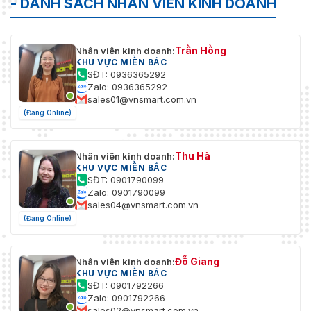
- DANH SÁCH NHÂN VIÊN KINH DOANH
Trần Hồng
Nhân viên kinh doanh:
KHU VỰC MIỀN BẮC
SĐT: 0936365292
Zalo: 0936365292
sales01@vnsmart.com.vn
(Đang Online)
Thu Hà
Nhân viên kinh doanh:
KHU VỰC MIỀN BẮC
SĐT: 0901790099
Zalo: 0901790099
sales04@vnsmart.com.vn
(Đang Online)
Đỗ Giang
Nhân viên kinh doanh:
KHU VỰC MIỀN BẮC
SĐT: 0901792266
Zalo: 0901792266
sales02@vnsmart.com.vn