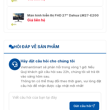
EN50130-4, EN60950-1)
FCC (CFR 47 FCC Part 15
Chứng nhận
subpartB, ANSI C63.4-2014)
Màn hình hiển thị FHD 27'' Dahua LM27-E200
UL (UL60950-1+CAN/CSA C22.2
Giá liên hệ
No.60950-1)
Video output choices of
Cổng kết nối video
CVI/TVI/AHD/CVBS by one BNC
port
HỎI ĐÁP VỀ SẢN PHẨM
Cung cấp nguồn
12V ±30% DC
Công suất tiêu thụ
Tối đa 3.56W (12V DC, IR bật)
Hãy đặt câu hỏi cho chúng tôi
VietnamSmart sẽ phản hồi trong vòng 1 giờ. Nếu
-40°C đến +55°C (-40°F đến
Quý khách gửi câu hỏi sau 22h, chúng tôi sẽ trả lời
Nhiệt độ hoạt động
+131°F); <95% (không ngưng tụ)
vào sáng hôm sau.
Thông tin có thể thay đổi theo thời gian, vui lòng đặt
-40°C đến +55°C (-40°F đến
câu hỏi để nhận được cập nhật mới nhất!
Nhiệt độ lưu trữ
+131°F); <95% (không ngưng tụ)
Chống thấm
IP50
Gửi câu hỏi
Vỏ camera
Nhựa