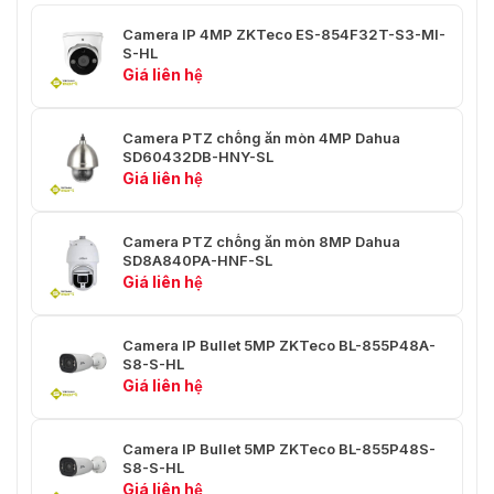
Độ phân giải
1944); 4M (2560 × 1440); 960H
(960 × 576/960 × 480)
Camera IP 4MP ZKTeco ES-854F32T-S3-MI-
S-HL
Chế độ ngày/đêm
Chuyển tự động qua ICR
Giá liên hệ
Chế độ BLC
BLC/HLC/WDR
Camera PTZ chống ăn mòn 4MP Dahua
Chế độ WDR
DWDR
SD60432DB-HNY-SL
Giá liên hệ
Cân bằng trắng
Tự động; thủ công
Camera PTZ chống ăn mòn 8MP Dahua
Điều chỉnh độ lợi
Tự động; thủ công
SD8A840PA-HNF-SL
Giá liên hệ
Giảm nhiễu
2D NR
Smart IR
Có
Camera IP Bullet 5MP ZKTeco BL-855P48A-
S8-S-HL
Gương
Tắt/Bật
Giá liên hệ
Tắt/Bật (8 khu vực, hình chữ
Chế độ che khuất
nhật)
Camera IP Bullet 5MP ZKTeco BL-855P48S-
S8-S-HL
CE (EN55032, EN55024,
Giá liên hệ