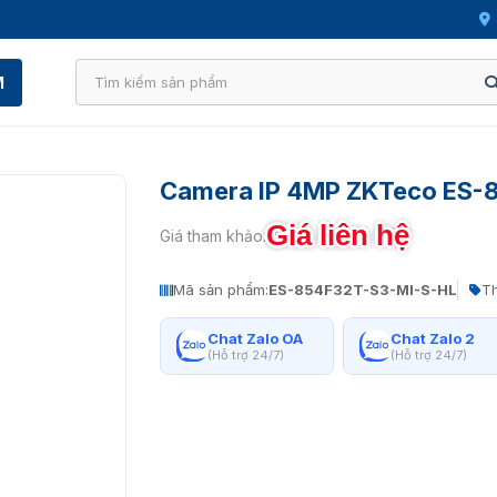
M
Camera IP 4MP ZKTeco ES-
Giá liên hệ
Giá tham khảo:
Mã sản phẩm:
ES-854F32T-S3-MI-S-HL
Th
Chat Zalo OA
Chat Zalo 2
(Hỗ trợ 24/7)
(Hỗ trợ 24/7)