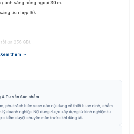
 / ánh sáng hồng ngoại 30 m.
sáng tích hợp IR).
tối đa 256 GB).
a trên công nghệ thị giác máy tính.
Xem thêm
h được hỗ trợ.
ch với ZKBio CVSecurity.
g & Tư vấn Sản phẩm
 vệ IP67 chống nước và bụi.
, phụ trách biên soạn các nội dung về thiết bị an ninh, chấm
n lý doanh nghiệp. Nội dung được xây dựng từ kinh nghiệm tư
ợc kiểm duyệt chuyên môn trước khi đăng tải.