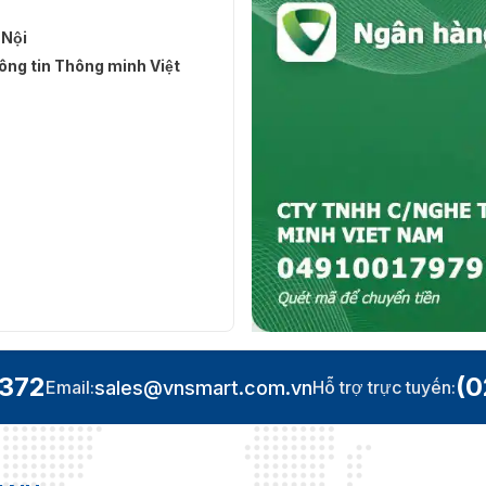
 Nội
ng tin Thông minh Việt
.372
(0
sales@vnsmart.com.vn
Email:
Hỗ trợ trực tuyến: