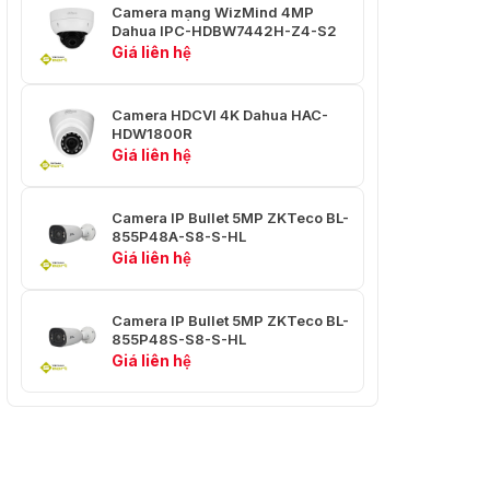
Camera mạng WizMind 4MP
Dahua IPC-HDBW7442H-Z4-S2
Loại lắp ống kính: M22
Giá liên hệ
Kiểu lắp: Board-in
Camera HDCVI 4K Dahua HAC-
Tiêu cự: 3.6 mm
HDW1800R
Giá liên hệ
Khẩu độ tối đa: F1.3
Zoom quang học: Không
Camera IP Bullet 5MP ZKTeco BL-
có
855P48A-S8-S-HL
Giá liên hệ
Góc nhìn: FOV: 90°
Ngang: 88°
Camera IP Bullet 5MP ZKTeco BL-
855P48S-S8-S-HL
Giá liên hệ
Dọc: 45°
Chéo: 105°
Khoảng Cách
Lens: 3.6 mm
DORI