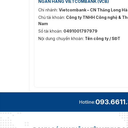
NGÂN HÀNG VIETCOMBANK (VCB)
Chi nhánh:
Vietcombank – CN Thăng Long Hà
Chủ tài khoản:
Công ty TNHH Công nghệ & Thô
Nam
Số tài khoản:
0491001797979
Nội dung chuyển khoản:
Tên công ty / SĐT
093.6611
Hotline: