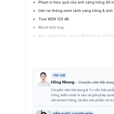
Phạm vi hiệu quả của ánh sáng trắng 40 m
Đèn lai thông minh (ánh sáng trắng & ánh 
True WDR 120 dB.
Micrô tích hợp.
Khe cắm thẻ nhớ micro-SD tích hợp (hỗ trợ 
Thuật toán phân loại thông minh nhúng dự
Nhiều tính năng phân tích video thông min
Hỗ trợ nhiều trình duyệt web.
Xem từ xa bằng ứng dụng di động tương thí
TÁC GIẢ
Chống sét lên đến 6 kV.
Hồng Nhung
Chuyên viên Nội dun
Thiết kế vỏ kim loại và đạt tiêu chuẩn bảo
Chuyên viên Nội dung & Tư vấn Sản phẩm
công, kiểm soát ra vào và giải pháp quả
vấn khách hàng, tài liệu sản phẩm và đư
KIỂM DUYỆT CHUYÊN MÔN