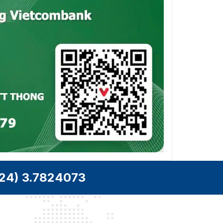
(2560 × 1440, 1920 ×
1080, 1280 × 960, 1280 ×
720)
Sub stream: 50 Hz (PAL):
25 fps (704 × 576, 640 ×
480, 640 × 360)
60 Hz (NTSC): 30 fps
(704 × 576, 640 × 480,
640 × 360)
Third stream: 50 Hz (PAL):
25 fps (2560 × 1440,
1920 × 1080, 1280 × 960,
1280 × 720)
60 Hz (NTSC): 30 fps
24) 3.7824073
(2560 × 1440, 1920 ×
1080, 1280 × 960, 1280 ×
720)
Chế Độ Ngày /
Tự động (ICR) / Màu /