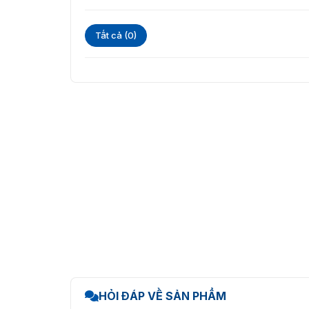
Tất cả (0)
HỎI ĐÁP VỀ SẢN PHẨM