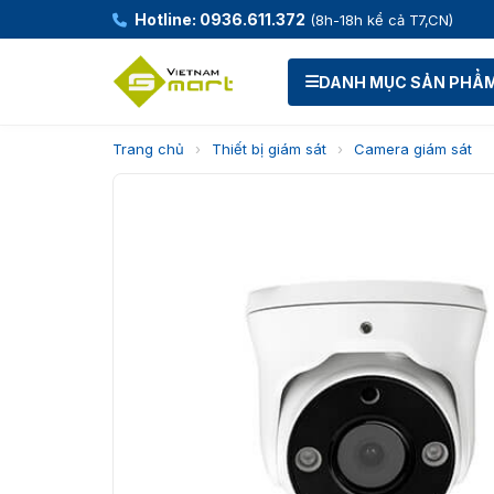
Hotline: 0936.611.372
(8h-18h kể cả T7,CN)
DANH MỤC SẢN PHẨ
Trang chủ
›
Thiết bị giám sát
›
Camera giám sát