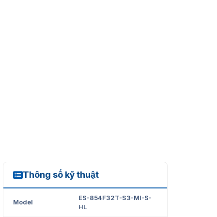
Thông số kỹ thuật
ES-854F32T-S3-MI-S-HL
ES-854F32T-S3-MI-S-
Model
HL