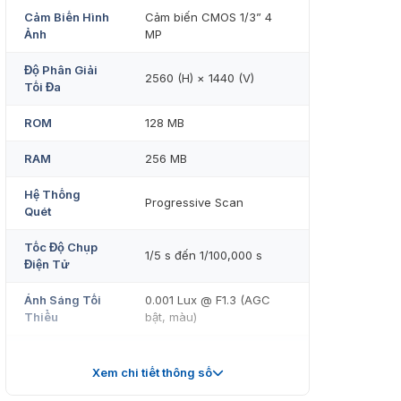
Cảm Biến Hình
Cảm biến CMOS 1/3” 4
Ảnh
MP
Độ Phân Giải
2560 (H) × 1440 (V)
Tối Đa
ROM
128 MB
RAM
256 MB
Hệ Thống
Progressive Scan
Quét
Tốc Độ Chụp
1/5 s đến 1/100,000 s
Điện Tử
Ánh Sáng Tối
0.001 Lux @ F1.3 (AGC
Thiểu
bật, màu)
0 lux (IR bật, Đen &
Trắng)
Xem chi tiết thông số