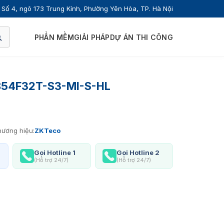
Số 4, ngõ 173 Trung Kính, Phường Yên Hòa, TP. Hà Nội
PHẦN MỀM
GIẢI PHÁP
DỰ ÁN THI CÔNG
854F32T-S3-MI-S-HL
ương hiệu:
ZKTeco
Gọi Hotline 1
Gọi Hotline 2
(Hỗ trợ 24/7)
(Hỗ trợ 24/7)