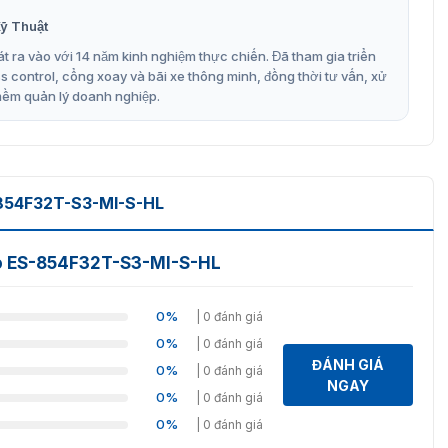
ỹ Thuật
t ra vào với 14 năm kinh nghiệm thực chiến. Đã tham gia triển
control, cổng xoay và bãi xe thông minh, đồng thời tư vấn, xử
mềm quản lý doanh nghiệp.
854F32T-S3-MI-S-HL
co ES-854F32T-S3-MI-S-HL
0%
| 0 đánh giá
0%
| 0 đánh giá
ĐÁNH GIÁ
0%
| 0 đánh giá
NGAY
0%
| 0 đánh giá
0%
| 0 đánh giá