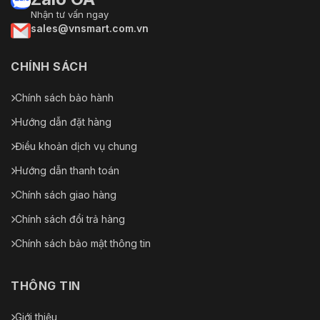
Nhận tư vấn ngay
Kích thước sản
292.0 mm × Φ222.0 mm (11.50" ×
sales@vnsmart.com.vn
phẩm
Φ8.74")
Trọng lượng tịnh
7.2 kg (15.87 lb)
CHÍNH SÁCH
Trọng lượng tổng
10.2 kg (22.49 lb)
Chính sách bảo hành
Hướng dẫn đặt hàng
Điều khoản dịch vụ chung
Hướng dẫn thanh toán
Chính sách giao hàng
Chính sách đổi trả hàng
Chính sách bảo mật thông tin
THÔNG TIN
Giới thiệu