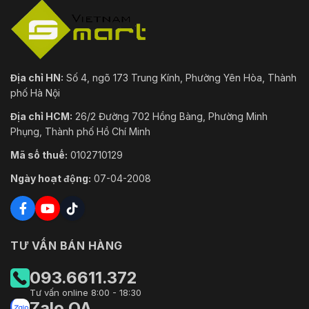
Nguồn điện
24 VDC, 2.5 A ± 25% (bao gồm);
Nguồn cung cấp
PoE+ (802.3at)
Mức tiêu thụ điện
Cơ bản: 13 W; Tối đa: 18 W (PTZ)
Địa chỉ HN:
Số 4, ngõ 173 Trung Kính, Phường Yên Hòa, Thành
năng
phố Hà Nội
Môi trường
Địa chỉ HCM:
26/2 Đường 702 Hồng Bàng, Phường Minh
Phụng, Thành phố Hồ Chí Minh
–40 °C đến +70 °C (–40 °F đến
Nhiệt độ hoạt động
+158 °F)
Mã số thuế:
0102710129
Độ ẩm hoạt động
≤ 95%
Ngày hoạt động:
07-04-2008
Bảo vệ
IK10; TVS 6000 V chống sét; IP67;
Tiêu chuẩn bảo vệ
TƯ VẤN BÁN HÀNG
bảo vệ quá áp
093.6611.372
Kết cấu
Tư vấn online 8:00 - 18:30
Vật liệu vỏ
SUS316L
Zalo OA