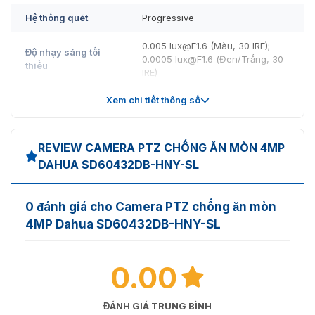
Hệ thống quét
Progressive
0.005 lux@F1.6 (Màu, 30 IRE);
Độ nhạy sáng tối
0.0005 lux@F1.6 (Đen/Trắng, 30
thiểu
IRE)
Xem chi tiết thông số
Ống kính
Tiêu cự
4.8 mm–154 mm
REVIEW CAMERA PTZ CHỐNG ĂN MÒN 4MP
Khẩu độ tối đa
F1.6–F4.0
DAHUA SD60432DB-HNY-SL
H: 55.8°–2.3°; V: 31.9°–1.3°; D:
Góc nhìn
63.7°–2.7°
0 đánh giá cho Camera PTZ chống ăn mòn
4MP Dahua SD60432DB-HNY-SL
Zoom quang học
32 ×
Kiểm soát lấy nét
Tự động; bán tự động; thủ công
0.00
Khoảng cách lấy
0.1m-1.5 m (0.33 ft-4.92 ft)
nét gần
ĐÁNH GIÁ TRUNG BÌNH