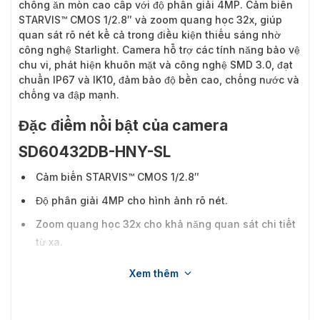
chống ăn mòn cao cấp với độ phân giải 4MP. Cảm biến
STARVIS™ CMOS 1/2.8″ và zoom quang học 32x, giúp
quan sát rõ nét kể cả trong điều kiện thiếu sáng nhờ
công nghệ Starlight. Camera hỗ trợ các tính năng bảo vệ
chu vi, phát hiện khuôn mặt và công nghệ SMD 3.0, đạt
chuẩn IP67 và IK10, đảm bảo độ bền cao, chống nước và
chống va đập mạnh.
Đặc điểm nổi bật của camera
SD60432DB-HNY-SL
Cảm biến STARVIS™ CMOS 1/2.8″
Độ phân giải 4MP cho hình ảnh rõ nét.
Zoom quang học 32x cho khả năng quan sát chi tiết
từ xa.
Công nghệ Starlight giúp quan sát tốt trong điều kiện
Xem thêm
thiếu sáng.
Hỗ trợ bảo vệ chu vi, phát hiện khuôn mặt, SMD 3.0.