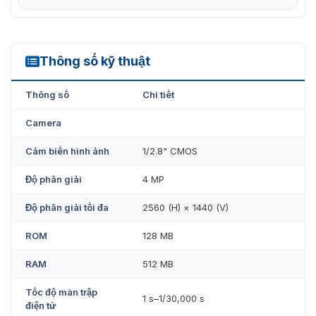
Thông số kỹ thuật
SD60432DB-HNY-SL
Thông số
Chi tiết
Camera
Cảm biến hình ảnh
1/2.8" CMOS
Độ phân giải
4 MP
Độ phân giải tối đa
2560 (H) × 1440 (V)
ROM
128 MB
RAM
512 MB
Tốc độ màn trập
1 s–1/30,000 s
điện tử