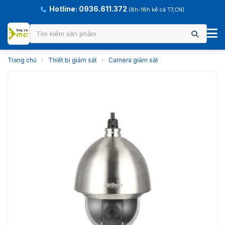
Hotline: 0936.611.372
(8h-18h kể cả T7,CN)
Trang chủ
›
Thiết bị giám sát
›
Camera giám sát