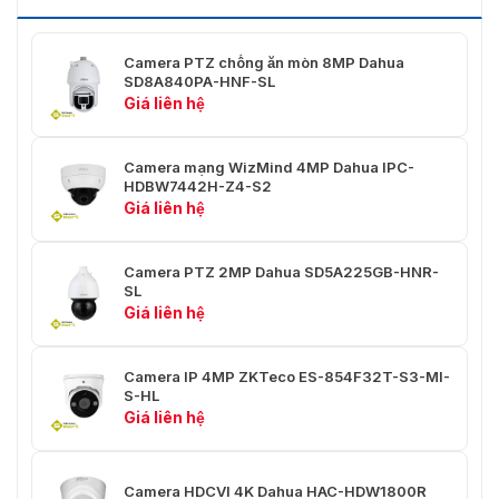
Số lượng Preset
300
Camera PTZ chống ăn mòn 8MP Dahua
Tour
8 (tối đa 32 điểm Preset mỗi tour)
SD8A840PA-HNF-SL
Giá liên hệ
Pattern
5
Quét
5
Camera mạng WizMind 4MP Dahua IPC-
HDBW7442H-Z4-S2
Bộ nhớ khi mất điện
Có
Giá liên hệ
Chế độ di chuyển
Pattern; Preset; Scan; Tour
nhàn rỗi
Camera PTZ 2MP Dahua SD5A225GB-HNR-
SL
Giá liên hệ
DH-SD, Pelco-P/D (Tự động nhận
Giao thức PTZ
diện)
Camera IP 4MP ZKTeco ES-854F32T-S3-MI-
Thông minh
S-HL
Giá liên hệ
Tripwire; phát hiện xâm nhập;
phát hiện vượt hàng rào; phát
hiện lang thang; phát hiện vật thể
IVS (Bảo vệ chu vi)
bị bỏ rơi/mất tích; phát hiện di
Camera HDCVI 4K Dahua HAC-HDW1800R