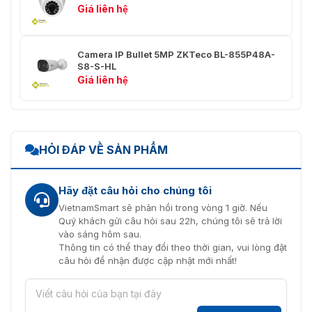
chuyển nhanh; phát hiện đỗ xe;
Giá liên hệ
phát hiện tụ tập người
Hỗ trợ phát hiện khuôn mặt, chụp
Camera IP Bullet 5MP ZKTeco BL-855P48A-
ảnh, và nâng cao khuôn mặt; Hỗ
S8-S-HL
Phát hiện khuôn
trợ cắt khuôn mặt: Khuôn mặt,
Giá liên hệ
mặt
ảnh thẻ một inch; Chiến lược
chụp bao gồm chụp thời gian
thực và ưu tiên chất lượng
SMD
SMD3.0
HỎI ĐÁP VỀ SẢN PHẨM
Video
Hãy đặt câu hỏi cho chúng tôi
H.264H; H.264B; Smart H.265+;
VietnamSmart sẽ phản hồi trong vòng 1 giờ. Nếu
Nén video
H.264; H.265; MJPEG (Luồng
Quý khách gửi câu hỏi sau 22h, chúng tôi sẽ trả lời
phụ); Smart H.264+
vào sáng hôm sau.
Thông tin có thể thay đổi theo thời gian, vui lòng đặt
Khả năng truyền tải
3 luồng
câu hỏi để nhận được cập nhật mới nhất!
4M (2560 × 1440); 3M (2304 ×
1296); 1080p (1920 × 1080); 1.3M
Độ phân giải
(1280 × 960); 720p (1280 × 720);