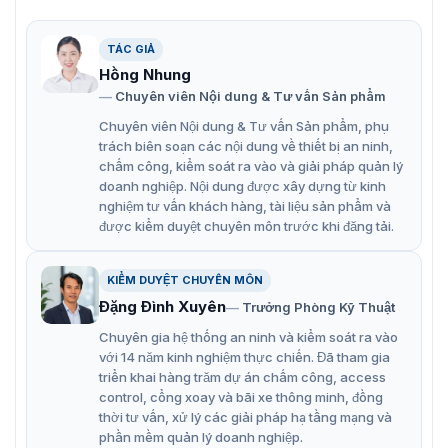
Tiêu chuẩn IP67 và IK10 chống nước và chống va
đập.
TÁC GIẢ
Kết nối mạng linh hoạt với cổng RJ-45 và hỗ trợ
Hồng Nhung
Chuyên viên Nội dung & Tư vấn Sản phẩm
nhiều giao thức.
Chuyên viên Nội dung & Tư vấn Sản phẩm, phụ
trách biên soạn các nội dung về thiết bị an ninh,
chấm công, kiểm soát ra vào và giải pháp quản lý
doanh nghiệp. Nội dung được xây dựng từ kinh
nghiệm tư vấn khách hàng, tài liệu sản phẩm và
được kiểm duyệt chuyên môn trước khi đăng tải.
KIỂM DUYỆT CHUYÊN MÔN
Đặng Đình Xuyên
Trưởng Phòng Kỹ Thuật
Chuyên gia hệ thống an ninh và kiểm soát ra vào
với 14 năm kinh nghiệm thực chiến. Đã tham gia
triển khai hàng trăm dự án chấm công, access
control, cổng xoay và bãi xe thông minh, đồng
thời tư vấn, xử lý các giải pháp hạ tầng mạng và
phần mềm quản lý doanh nghiệp.