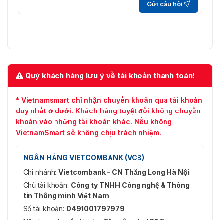
Gửi câu hỏi
D1 (704 × 576/704 × 480); VGA
(640 × 480)
Luồng chính:
4M/1080p/1.3M/720p@(1–25/30
Tốc độ khung hình
fps); Luồng phụ 1:
video
D1/VGA/CIF@(1–25/30 fps);
Luồng phụ 2: 720p@(1–25/30
Quý khách hàng lưu ý về tài khoản thanh toán!
fps)
* Vietnamsmart chỉ nhận chuyển khoản qua tài khoản
Kiểm soát tốc độ bit
CBR/VBR
duy nhất ở dưới. Khách hàng tuyệt đối không chuyển
H.264: 96 Kbps–14,848 Kbps;
khoản vào những tài khoản khác. Nếu không
Tốc độ bit video
H.265: 38 Kbps–8,960 Kbps
VietnamSmart sẽ không chịu trách nhiệm.
Ngày/Đêm
Tự động (ICR); Màu/Đen-Trắng
NGÂN HÀNG VIETCOMBANK (VCB)
BLC
Có
Chi nhánh:
Vietcombank – CN Thăng Long Hà Nội
Chủ tài khoản:
Công ty TNHH Công nghệ & Thông
WDR
120 dB
tin Thông minh Việt Nam
HLC
Có
Số tài khoản:
0491001797979