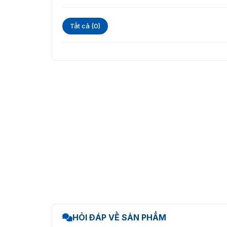
Tất cả (0)
HỎI ĐÁP VỀ SẢN PHẨM