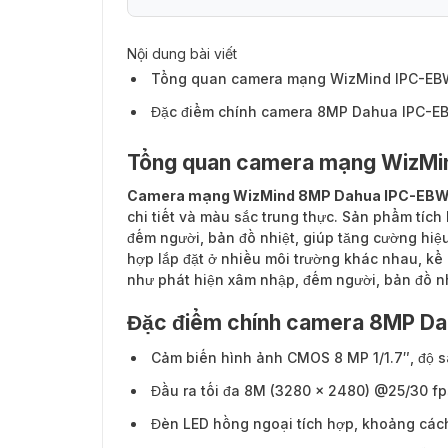
Nội dung bài viết
Tổng quan camera mạng WizMind IPC-E
Đặc điểm chính camera 8MP Dahua IPC-
Tổng quan camera mạng WizM
Camera mạng WizMind 8MP Dahua IPC-EB
chi tiết và màu sắc trung thực. Sản phẩm tíc
đếm người, bản đồ nhiệt, giúp tăng cường hiệ
hợp lắp đặt ở nhiều môi trường khác nhau, kể
như phát hiện xâm nhập, đếm người, bản đồ nh
Đặc điểm chính camera 8MP D
Cảm biến hình ảnh CMOS 8 MP 1/1.7″, độ s
Đầu ra tối đa 8M (3280 × 2480) @25/30 fp
Đèn LED hồng ngoại tích hợp, khoảng cách 