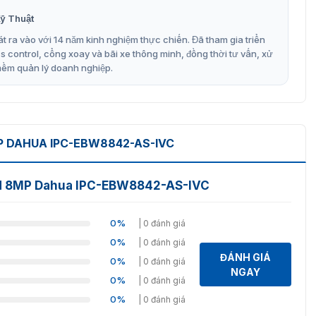
ỹ Thuật
t ra vào với 14 năm kinh nghiệm thực chiến. Đã tham gia triển
control, cổng xoay và bãi xe thông minh, đồng thời tư vấn, xử
mềm quản lý doanh nghiệp.
 DAHUA IPC-EBW8842-AS-IVC
nd 8MP Dahua IPC-EBW8842-AS-IVC
0%
| 0 đánh giá
0%
| 0 đánh giá
ĐÁNH GIÁ
0%
| 0 đánh giá
NGAY
0%
| 0 đánh giá
0%
| 0 đánh giá