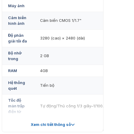
Máy ảnh
Cảm biến
Cảm biến CMOS 1/1.7"
hình ảnh
Độ phân
3280 (cao) × 2480 (dài)
giải tối đa
Bộ nhớ
2 GB
trong
RAM
4GB
Hệ thống
Tiến bộ
quét
Tốc độ
màn trập
Tự động/Thủ công 1/3 giây–1/100.000 giây
điện tử
0,01 Lux@F2.0 (Màu, 30 IRE)
Xem chi tiết thông số
Độ sáng
0,001 Lux@F2.0 (Đen/Trắng, 30 IRE)
tối thiểu