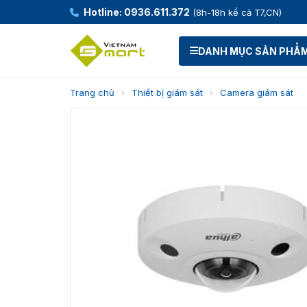
Hotline: 0936.611.372
(8h-18h kể cả T7,CN)
DANH MỤC SẢN PHẨ
Trang chủ
›
Thiết bị giám sát
›
Camera giám sát