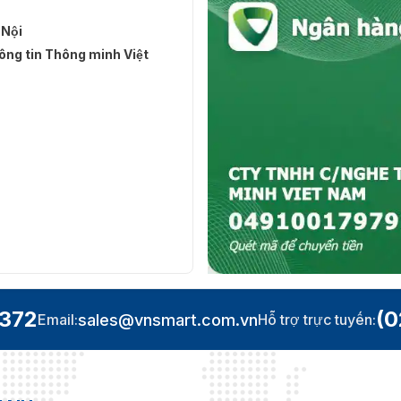
 Nội
ng tin Thông minh Việt
.372
(0
sales@vnsmart.com.vn
Email:
Hỗ trợ trực tuyến: