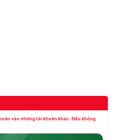
khi thời gian trung bình của chuỗi hoặc số
người trong khu vực vượt quá ngưỡng. Nó
có thể hiển thị và xuất báo cáo dựa trên
năm, tháng, ngày, tuần, ngày hoặc thời
gian tùy chỉnh.
Tìm kiếm
Làm việc cùng với Smart NVR để thực hiện
thông
tìm kiếm thông minh, trích xuất sự kiện và
minh
hợp nhất vào video sự kiện
Băng hình
H.265; H.264; H.264H; MJPEG (Chỉ được hỗ
Nén Video
trợ bởi luồng phụ)
Bộ giải
mã thông
Thông minh H.265+; Thông minh H.264+
minh
khoản vào những tài khoản khác. Nếu không
Luồng chính: 3280 × 2480@(1–25/30 fps)
luồng phụ: 704 × 576@(1–25/30 fps)
luồng thứ ba: 1280 × 960@(1–25/30 fps)
Chế độ mắt cá: