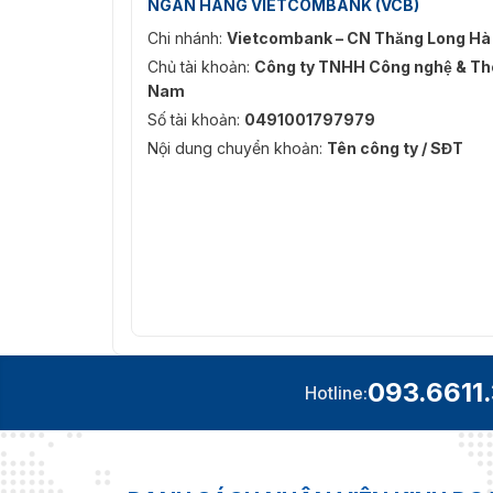
NGÂN HÀNG VIETCOMBANK (VCB)
Chi nhánh:
Vietcombank – CN Thăng Long Hà
Chủ tài khoản:
Công ty TNHH Công nghệ & Thô
Nam
Số tài khoản:
0491001797979
Nội dung chuyển khoản:
Tên công ty / SĐT
093.6611
Hotline: