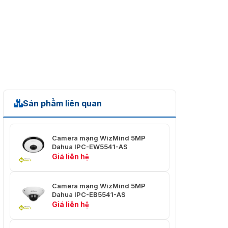
Ngàm ống
M12
kính
Độ dài
1,29mm
tiêu cự
Khẩu độ
F2.2
tối đa
Sản phẩm liên quan
Trường
Ngang: 185°;
nhìn
Dọc: 180°
Kiểm soát
Đã sửa
Camera mạng WizMind 5MP
mống mắt
Dahua IPC-EW5541-AS
Giá liên hệ
Khoảng
cách lấy
0,2 m (0,66 feet)
nét gần
Camera mạng WizMind 5MP
Dahua IPC-EB5541-AS
Phát
Quan
Nhận
Nhận
Giá liên hệ
hiện
sát
ra
dạng
Khoảng