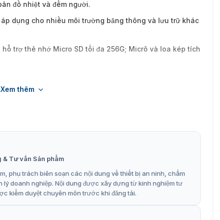
bản đồ nhiệt và đếm người.
áp dụng cho nhiều môi trường băng thông và lưu trữ khác
a; hỗ trợ thẻ nhớ Micro SD tối đa 256G; Micrô và loa kép tích
Xem thêm
tương thích tốt hơn với nền tảng của bên thứ ba.
g & Tư vấn Sản phẩm
, phụ trách biên soạn các nội dung về thiết bị an ninh, chấm
n lý doanh nghiệp. Nội dung được xây dựng từ kinh nghiệm tư
ợc kiểm duyệt chuyên môn trước khi đăng tải.