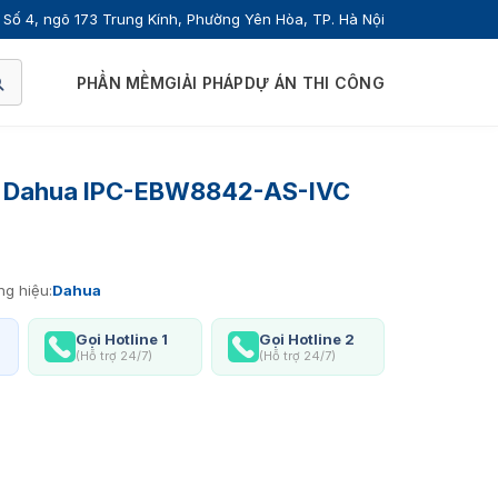
Số 4, ngõ 173 Trung Kính, Phường Yên Hòa, TP. Hà Nội
PHẦN MỀM
GIẢI PHÁP
DỰ ÁN THI CÔNG
 Dahua IPC-EBW8842-AS-IVC
g hiệu:
Dahua
Gọi Hotline 1
Gọi Hotline 2
(Hỗ trợ 24/7)
(Hỗ trợ 24/7)