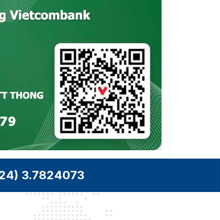
1O (3280 × 2480)
1P (4096 × 1024)
Tốc độ
2P (2432 × 2432)
khung
1R (1216 × 1216)
hình
2R (2432 × 2432)
video
4R (2432 × 2432)
1O+3R (2432 x 2432)
*Các giá trị trên là tốc độ khung hình tối
đa của mỗi luồng; đối với nhiều luồng, các
giá trị sẽ phụ thuộc vào tổng dung lượng
mã hóa.
Khả năng
phát trực
3 luồng
tuyến
3280x2480; 2880x2160; (3M) 2048 x 1536;
Độ phân
1,3M (1280 x 960); D1 (704 x 576/704 x
giải
24) 3.7824073
480); CIF (352 x 288/352 x 240)
Kiểm soát
CBR/VBR
tốc độ bit