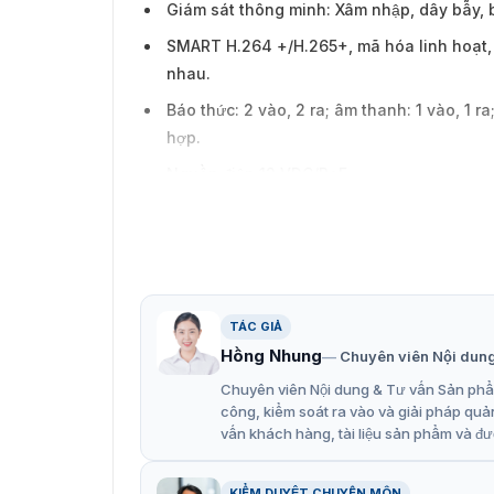
Giám sát thông minh: Xâm nhập, dây bẫy, 
SMART H.264 +/H.265+, mã hóa linh hoạt, 
nhau.
Báo thức: 2 vào, 2 ra; âm thanh: 1 vào, 1 r
hợp.
Nguồn điện 12 VDC/PoE.
Tiêu chuẩn bảo vệ IP67 và IK10.
Sử dụng ống kính Panomorph, có khả năng 
Ống kính Panomorph RPL: ​​B9VVT.
TÁC GIẢ
Hồng Nhung
Chuyên viên Nội dun
Chuyên viên Nội dung & Tư vấn Sản phẩm
công, kiểm soát ra vào và giải pháp quả
vấn khách hàng, tài liệu sản phẩm và đư
KIỂM DUYỆT CHUYÊN MÔN