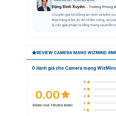
Đặng Đình Xuyên
Trưởng Phòng K
Chuyên gia hệ thống an ninh và kiểm soá
khai hàng trăm dự án chấm công, access 
lý các giải pháp hạ tầng mạng và phần 
REVIEW CAMERA MẠNG WIZMIND 8MP
0 đánh giá cho Camera mạng WizMi
5
4
0.00
3
2
ĐÁNH GIÁ TRUNG BÌNH
1