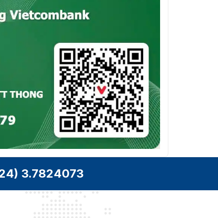
mặt; phơi sáng khuôn mặt; trích xuất thuộc tính k
Phát hiện
gồm 6 thuộc tính và 8 biểu cảm; khuôn mặt, ảnh
khuôn mặt
khuôn mặt được đặt thành khuôn mặt, ảnh một inc
chỉnh; chiến lược chụp nhanh (ảnh chụp nhanh th
ưu tiên chất lượng và ảnh chụp nhanh tối ưu hóa);
khuôn mặt; cài đặt thời gian tối ưu hóa
Đếm người theo Tripwire, tạo và xuất báo cáo
(ngày/tuần/tháng/năm); đếm người theo khu vực v
Đếm
hàng đợi, tạo và xuất báo cáo (ngày/tuần/tháng); C
người
lập 4 quy tắc cho tripwire, đếm người theo khu vự
hàng đợi.
Bản đồ
Đúng
nhiệt
Xe cơ giới, xe không có động cơ, phát hiện khuôn
người; theo dõi; ảnh chụp nhanh; tối ưu hóa ảnh 
24) 3.7824073
tải ảnh chụp nhanh khuôn mặt tối ưu.
Thuộc tính xe cơ giới: loại xe, màu xe, logo xe và
tính khác: dây an toàn, hút thuốc, gọi điện.
Siêu dữ
Thuộc tính xe không có động cơ: loại, màu sắc, số
liệu video
và màu áo, mũ.