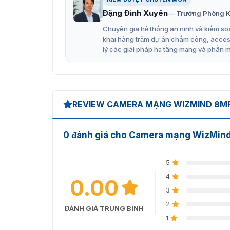
Đặng Đình Xuyên
Trưởng Phòng K
Chuyên gia hệ thống an ninh và kiểm soá
khai hàng trăm dự án chấm công, access 
lý các giải pháp hạ tầng mạng và phần 
REVIEW CAMERA MẠNG WIZMIND 8MP
0 đánh giá cho Camera mạng WizMi
5
4
0.00
3
2
ĐÁNH GIÁ TRUNG BÌNH
1