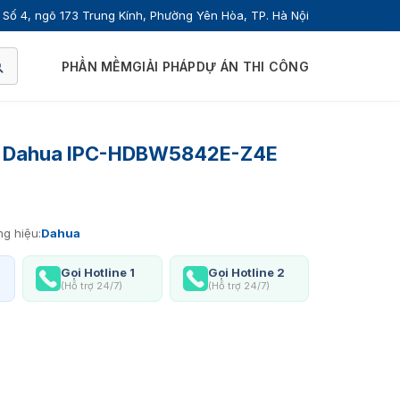
Số 4, ngõ 173 Trung Kính, Phường Yên Hòa, TP. Hà Nội
PHẦN MỀM
GIẢI PHÁP
DỰ ÁN THI CÔNG
 Dahua IPC-HDBW5842E-Z4E
g hiệu:
Dahua
Gọi Hotline 1
Gọi Hotline 2
(Hỗ trợ 24/7)
(Hỗ trợ 24/7)