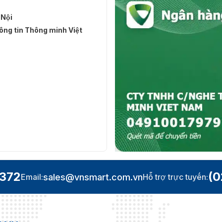
 Nội
ng tin Thông minh Việt
.372
(0
sales@vnsmart.com.vn
Email:
Hỗ trợ trực tuyến: