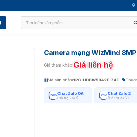
M
Camera mạng WizMind 8MP
Giá liên hệ
Giá tham khảo:
Mã sản phẩm:
IPC-HDBW5842E-Z4E
Thươn
Chat Zalo OA
Chat Zalo 2
(Hỗ trợ 24/7)
(Hỗ trợ 24/7)