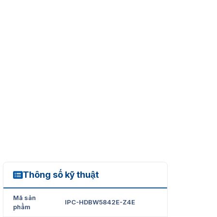
Thông số kỹ thuật
IPC-HDBW5842E-Z4E
Mã sản
IPC-HDBW5842E-Z4E
phẩm