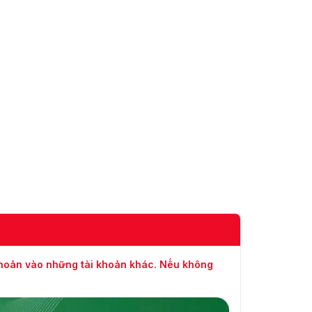
EPTZ
Đúng
Xâm nhập, dây bẫy, di chuyển nhanh (ba chức nă
IVS (Bảo
phân loại và phát hiện chính xác xe và người); phá
vệ chu vi)
phát hiện người và phát hiện đỗ xe
Phát hiện
đối tượng
Đối tượng thông minh bị bỏ rơi; đối tượng thông m
thông
minh
SMD
SMD 3.0
Sử dụng thuật toán học sâu và làm việc với các thi
để khớp chính xác các mục tiêu, chẳng hạn như 
AcuPick
phương tiện cơ giới, và tìm kiếm qua các video trự
được ghi lại để nhanh chóng xác định vị trí mục ti
khoản vào những tài khoản khác. Nếu không
AI SSA
Đúng
Phát hiện khuôn mặt; theo dõi; chụp nhanh; tối ư
nhanh; tải ảnh chụp nhanh khuôn mặt tối ưu; cải 