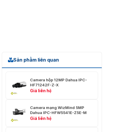
Ống kính
Loại ống
Tiêu cự thay đổi có động cơ
kính
Ngàm ống
Mô-đun
kính
Độ dài
8mm–32mm
tiêu cự
Sản phẩm liên quan
Khẩu độ
F1.6
tối đa
Camera hộp 12MP Dahua IPC-
Trường
HF71242F-Z-X
H: 42°–15°; V: 23°–9°; D: 48°–17°
nhìn
Giá liên hệ
Kiểm soát
Tự động
mống mắt
Camera mạng WizMind 5MP
Dahua IPC-HFW5541E-Z5E-M
Khoảng
Giá liên hệ
cách lấy
1,5 m (4,92 ft)
nét gần