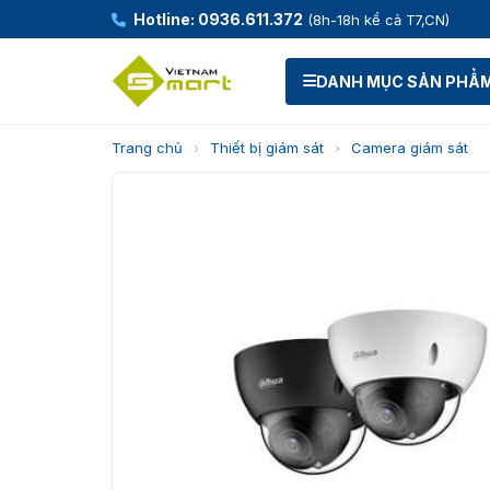
Hotline: 0936.611.372
(8h-18h kể cả T7,CN)
DANH MỤC SẢN PHẨ
Trang chủ
›
Thiết bị giám sát
›
Camera giám sát