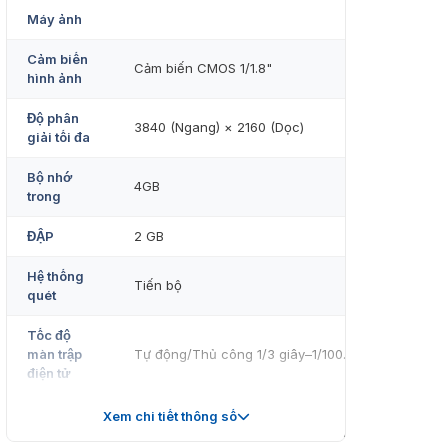
Máy ảnh
Cảm biến
Cảm biến CMOS 1/1.8"
hình ảnh
Độ phân
3840 (Ngang) × 2160 (Dọc)
giải tối đa
Bộ nhớ
4GB
trong
ĐẬP
2 GB
Hệ thống
Tiến bộ
quét
Tốc độ
màn trập
Tự động/Thủ công 1/3 giây–1/100.000 giây
điện tử
0,0008 lux@F1.6 (Màu, 30 IRE)
Xem chi tiết thông số
Độ sáng
0,0004 lux@F1.6 (Đen trắng, 30 IRE)
tối thiểu