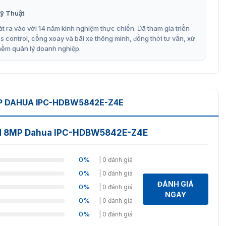
ỹ Thuật
t ra vào với 14 năm kinh nghiệm thực chiến. Đã tham gia triển
control, cổng xoay và bãi xe thông minh, đồng thời tư vấn, xử
mềm quản lý doanh nghiệp.
 DAHUA IPC-HDBW5842E-Z4E
nd 8MP Dahua IPC-HDBW5842E-Z4E
0%
| 0 đánh giá
0%
| 0 đánh giá
ĐÁNH GIÁ
0%
| 0 đánh giá
NGAY
0%
| 0 đánh giá
0%
| 0 đánh giá