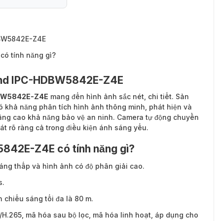
DBW5842E-Z4E
ó tính năng gì?
Mind IPC-HDBW5842E-Z4E
BW5842E-Z4E
mang đến hình ảnh sắc nét, chi tiết. Sản
ó khả năng phân tích hình ảnh thông minh, phát hiện và
 nâng cao khả năng bảo vệ an ninh. Camera tự động chuyển
át rõ ràng cả trong điều kiện ánh sáng yếu.
42E-Z4E có tính năng gì?
áng thấp và hình ảnh có độ phân giải cao.
s.
 chiếu sáng tối đa là 80 m.
H.265, mã hóa sau bộ lọc, mã hóa linh hoạt, áp dụng cho