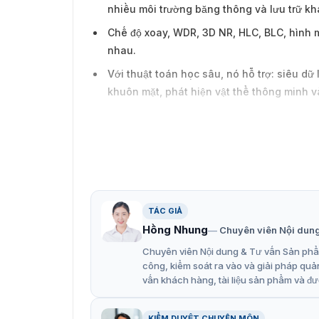
nhiều môi trường băng thông và lưu trữ k
Chế độ xoay, WDR, 3D NR, HLC, BLC, hình 
nhau.
Với thuật toán học sâu, nó hỗ trợ: siêu dữ
khuôn mặt, phát hiện vật thể thông minh và
Báo động: 2 vào, 1 ra; âm thanh: 1 vào, 1 ra
Nguồn điện 12 VDC/24 VAC/PoE; ePoE.
Tiêu chuẩn bảo vệ IP67 và IK10.
SMD 3.0.
TÁC GIẢ
Hồng Nhung
Chuyên viên Nội dun
Chuyên viên Nội dung & Tư vấn Sản phẩm
công, kiểm soát ra vào và giải pháp quả
vấn khách hàng, tài liệu sản phẩm và đư
KIỂM DUYỆT CHUYÊN MÔN