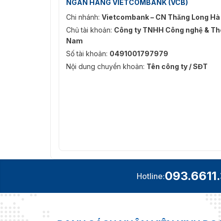
NGÂN HÀNG VIETCOMBANK (VCB)
Chi nhánh:
Vietcombank – CN Thăng Long Hà
Chủ tài khoản:
Công ty TNHH Công nghệ & Thô
Nam
Số tài khoản:
0491001797979
Nội dung chuyển khoản:
Tên công ty / SĐT
093.6611
Hotline: