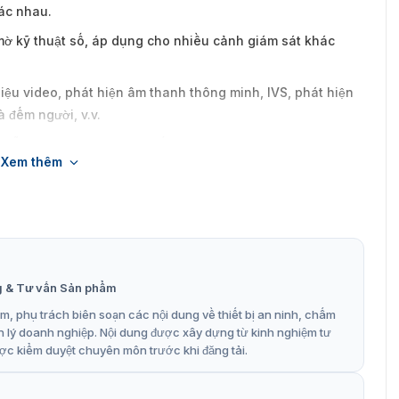
hác nhau.
mờ kỹ thuật số, áp dụng cho nhiều cảnh giám sát khác
 liệu video, phát hiện âm thanh thông minh, IVS, phát hiện
 đếm người, v.v.
; hỗ trợ thẻ nhớ Micro SD tối đa 512 GB, MIC tích hợp.
Xem thêm
g & Tư vấn Sản phẩm
, phụ trách biên soạn các nội dung về thiết bị an ninh, chấm
n lý doanh nghiệp. Nội dung được xây dựng từ kinh nghiệm tư
ợc kiểm duyệt chuyên môn trước khi đăng tải.