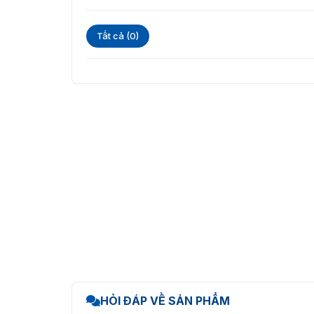
Tất cả (0)
HỎI ĐÁP VỀ SẢN PHẨM