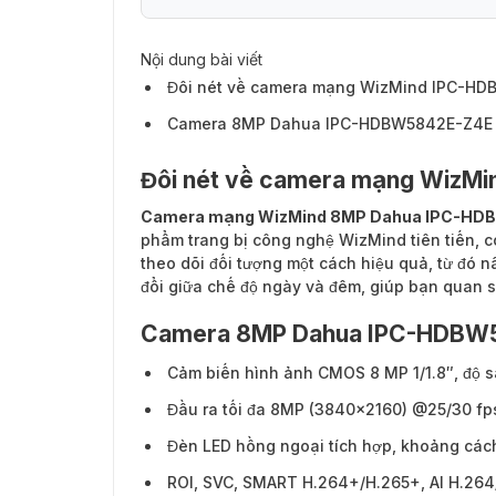
Nội dung bài viết
Đôi nét về camera mạng WizMind IPC-H
Camera 8MP Dahua IPC-HDBW5842E-Z4E c
Đôi nét về camera mạng Wiz
Camera mạng WizMind 8MP Dahua IPC-HD
phẩm trang bị công nghệ WizMind tiên tiến, c
theo dõi đối tượng một cách hiệu quả, từ đó
đổi giữa chế độ ngày và đêm, giúp bạn quan s
Camera 8MP Dahua IPC-HDBW58
Cảm biến hình ảnh CMOS 8 MP 1/1.8″, độ s
Đầu ra tối đa 8MP (3840×2160) @25/30 fp
Đèn LED hồng ngoại tích hợp, khoảng cách
ROI, SVC, SMART H.264+/H.265+, AI H.264/