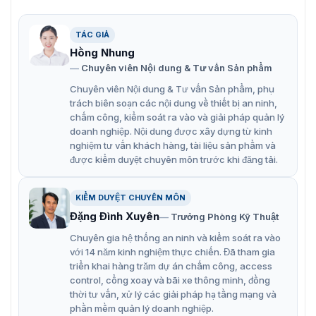
Với thuật toán học sâu, nó hỗ trợ: siêu dữ liệu video,
phát hiện âm thanh thông minh, IVS, phát hiện khuôn
TÁC GIẢ
mặt, phát hiện vật thể thông minh và đếm người, v.v.
Hồng Nhung
Báo động: 2 vào, 2 ra; âm thanh: 2 vào, 1 ra; 485;
Chuyên viên Nội dung & Tư vấn Sản phẩm
BNC; hỗ trợ thẻ Micro SD tối đa 512 GB, MIC tích hợp.
Chuyên viên Nội dung & Tư vấn Sản phẩm, phụ
trách biên soạn các nội dung về thiết bị an ninh,
Hỗ trợ P-iris, camera có thể điều khiển mống mắt
chấm công, kiểm soát ra vào và giải pháp quản lý
chính xác hơn để có hiệu ứng hình ảnh tốt hơn.
doanh nghiệp. Nội dung được xây dựng từ kinh
nghiệm tư vấn khách hàng, tài liệu sản phẩm và
Nguồn điện 24 VAC/12 VDC/PoE; ePoE.
được kiểm duyệt chuyên môn trước khi đăng tải.
SMD 3.0.
KIỂM DUYỆT CHUYÊN MÔN
Đặng Đình Xuyên
Trưởng Phòng Kỹ Thuật
Chuyên gia hệ thống an ninh và kiểm soát ra vào
với 14 năm kinh nghiệm thực chiến. Đã tham gia
triển khai hàng trăm dự án chấm công, access
control, cổng xoay và bãi xe thông minh, đồng
thời tư vấn, xử lý các giải pháp hạ tầng mạng và
phần mềm quản lý doanh nghiệp.