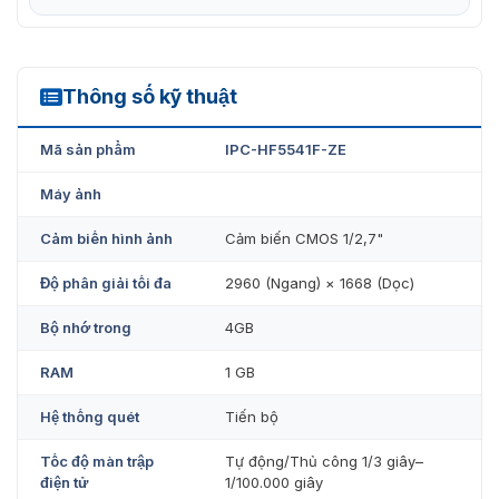
Thông số kỹ thuật
IPC-HF5541F-ZE
Mã sản phẩm
IPC-HF5541F-ZE
Máy ảnh
Cảm biến hình ảnh
Cảm biến CMOS 1/2,7"
Độ phân giải tối đa
2960 (Ngang) × 1668 (Dọc)
Bộ nhớ trong
4GB
RAM
1 GB
Hệ thống quét
Tiến bộ
Tốc độ màn trập
Tự động/Thủ công 1/3 giây–
điện tử
1/100.000 giây