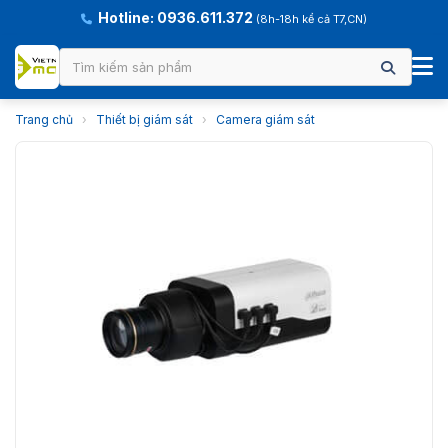
Hotline: 0936.611.372
(8h-18h kể cả T7,CN)
Trang chủ
›
Thiết bị giám sát
›
Camera giám sát