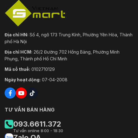
Mã hóa cấu hình; thực thi đáng
tin cậy; Tóm tắt; nhật ký bảo mật;
WSSE; khóa tài khoản; syslog; mã
hóa video; 802.1x; Lọc IP/MAC;
An ninh mạng
HTTPS; nâng cấp đáng tin cậy;
Địa chỉ HN:
Số 4, ngõ 173 Trung Kính, Phường Yên Hòa, Thành
khởi động đáng tin cậy; mã hóa
phố Hà Nội
chương trình cơ sở; tạo và nhập
chứng chỉ X.509
Địa chỉ HCM:
26/2 Đường 702 Hồng Bàng, Phường Minh
Phụng, Thành phố Hồ Chí Minh
Chứng nhận
Mã số thuế:
0102710129
CE-LVD: EN62368-1;
CE-EMC: Chỉ thị về khả năng
Ngày hoạt động:
07-04-2008
tương thích điện từ 2014/30/EU;
Chứng nhận
FCC: 47 CFR FCC Phần 15, Tiểu
phần B;
UL/CUL: UL62368-1 & CAN/CSA
C22.2 Số 62368-1-14
TƯ VẤN BÁN HÀNG
Cổng
093.6611.372
Tư vấn online 8:00 - 18:30
1 (phạm vi tốc độ truyền: 1200
Zalo OA
RS-485