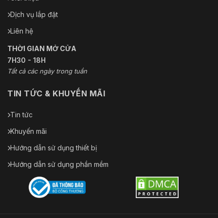
Cơ bản: 5,3 W (12 VDC); 5,7 W
(24 VAC); 5,7 W (PoE)
Dịch vụ lắp đặt
Tiêu thụ điện năng
Tối đa (H.265+ WDR+
Liên hệ
Intelligence bật): 9,3 W (12 VDC);
10,9 W (24 VAC); 11,2 W (PoE)
THỜI GIAN MỞ CỬA
7H30 - 18H
Môi trường
Tất cả các ngày trong tuần
–30 °C đến +60 °C (–22 °F đến
Nhiệt độ hoạt động
+140 °F)
TIN TỨC & KHUYẾN MÃI
Độ ẩm hoạt động
≤95%
Tin tức
–40 °C đến +60 °C (–40 °F đến
Khuyến mãi
Nhiệt độ lưu trữ
+140 °F)
Hướng dẫn sử dụng thiết bị
Độ ẩm lưu trữ
10%–95% (RH), không ngưng tụ
Hướng dẫn sử dụng phần mềm
Kết cấu
Vật liệu vỏ
Kim loại
161,6 mm × 86,8 mm × 74,0 mm