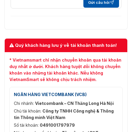
Gửi câu hỏi
H.265; H.264; H.264H; H.264B;
Nén Video
MJPEG (Chỉ được hỗ trợ bởi
luồng phụ)
Bộ giải mã thông
Thông minh H.265+; Thông minh
minh
H.264+
Quý khách hàng lưu ý về tài khoản thanh toán!
Mã hóa AI
AI H.265; AI H.264
* Vietnamsmart chỉ nhận chuyển khoản qua tài khoản
Luồng chính: 2960 × 1668@(1–
duy nhất ở dưới. Khách hàng tuyệt đối không chuyển
25/30 fps)
khoản vào những tài khoản khác. Nếu không
Luồng phụ: D1@(1–25/30 fps)
Luồng thứ ba: 1080p@(1–25/30
VietnamSmart sẽ không chịu trách nhiệm.
fps)
Tốc độ khung hình
Luồng thứ tư: 720p@(1–25/30
NGÂN HÀNG VIETCOMBANK (VCB)
video
fps)
*Các giá trị trên là tốc độ khung
Chi nhánh:
Vietcombank – CN Thăng Long Hà Nội
hình tối đa của mỗi luồng; đối với
Chủ tài khoản:
Công ty TNHH Công nghệ & Thông
nhiều luồng, các giá trị sẽ phụ
tin Thông minh Việt Nam
thuộc vào tổng dung lượng mã
hóa.
Số tài khoản:
0491001797979