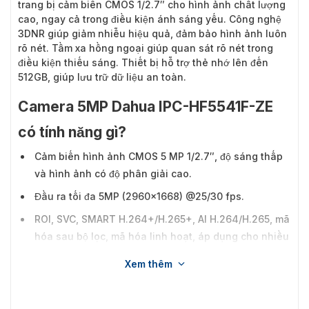
trang bị cảm biến CMOS 1/2.7″ cho hình ảnh chất lượng
cao, ngay cả trong điều kiện ánh sáng yếu. Công nghệ
3DNR giúp giảm nhiễu hiệu quả, đảm bảo hình ảnh luôn
rõ nét. Tầm xa hồng ngoại giúp quan sát rõ nét trong
điều kiện thiếu sáng. Thiết bị hỗ trợ thẻ nhớ lên đến
512GB, giúp lưu trữ dữ liệu an toàn.
Camera 5MP Dahua IPC-HF5541F-ZE
có tính năng gì?
Cảm biến hình ảnh CMOS 5 MP 1/2.7″, độ sáng thấp
và hình ảnh có độ phân giải cao.
Đầu ra tối đa 5MP (2960×1668) @25/30 fps.
ROI, SVC, SMART H.264+/H.265+, AI H.264/H.265, mã
hóa sau bộ lọc, mã hóa linh hoạt, áp dụng cho nhiều
môi trường băng thông và lưu trữ khác nhau.
Xem thêm
Chế độ xoay, WDR, 3D NR, HLC, BLC, hình mờ kỹ thuật
số, áp dụng cho nhiều cảnh giám sát khác nhau.