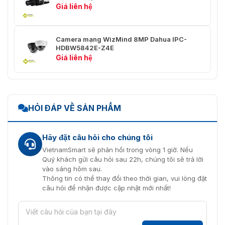
Giá liên hệ
ưu.
Thuộc tính xe cơ giới: loại xe,
màu xe, logo xe và các thuộc
tính khác: dây an toàn, hút
Camera mạng WizMind 8MP Dahua IPC-
Siêu dữ liệu video
thuốc, gọi điện.
HDBW5842E-Z4E
Thuộc tính xe không có động cơ:
Giá liên hệ
loại, màu sắc, số người, loại và
màu áo, mũ.
Thuộc tính cơ thể người: giới
tính, loại và màu áo/quần, túi
xách, mũ và ô. Thuộc tính khuôn
HỎI ĐÁP VỀ SẢN PHẨM
mặt: giới tính, tuổi, biểu cảm,
kính, khẩu trang và râu.
Hãy đặt câu hỏi cho chúng tôi
Làm việc cùng với Smart NVR để
VietnamSmart sẽ phản hồi trong vòng 1 giờ. Nếu
Tìm kiếm thông
thực hiện tìm kiếm thông minh,
Quý khách gửi câu hỏi sau 22h, chúng tôi sẽ trả lời
minh
trích xuất sự kiện và hợp nhất
vào sáng hôm sau.
vào video sự kiện
Thông tin có thể thay đổi theo thời gian, vui lòng đặt
câu hỏi để nhận được cập nhật mới nhất!
Phát hiện âm thanh
Đúng
thông minh
Băng hình