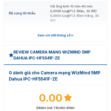
Với ống kính 10 mm–40 mm:
0,0008 lux@F1.2 (Màu, 30 IRE)
Độ sáng tối thiểu
0,0004 lux@F1.2 (Đen trắng, 30
IRE)
Tỷ lệ S/N
>56 dB
Xem chi tiết thông số
Ống kính
Ngàm ống kính
C/CS
REVIEW CAMERA MẠNG WIZMIND 5MP
DAHUA IPC-HF5541F-ZE
Trí thông minh
Xâm nhập, dây bẫy, di chuyển
0 đánh giá cho Camera mạng WizMind 5MP
nhanh (ba chức năng hỗ trợ
Dahua IPC-HF5541F-ZE
phân loại và phát hiện chính xác
IVS (Bảo vệ chu vi)
xe và người); phát hiện tụ tập,
phát hiện người và phát hiện đỗ
0.00
xe
Phát hiện đối tượng
Đối tượng thông minh bị bỏ rơi;
ĐÁNH GIÁ TRUNG BÌNH
thông minh
đối tượng thông minh bị mất