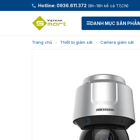
Hotline: 0936.611.372
(8h-18h kể cả T7,CN)
DANH MỤC SẢN PHẨ
Trang chủ
›
Thiết bị giám sát
›
Camera giám sát