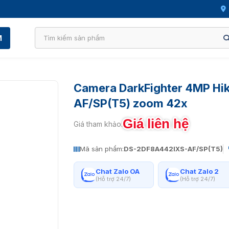
M
Camera DarkFighter 4MP Hi
AF/SP(T5) zoom 42x
Giá liên hệ
Giá tham khảo:
Mã sản phẩm:
DS-2DF8A442IXS-AF/SP(T5)
Chat Zalo OA
Chat Zalo 2
(Hỗ trợ 24/7)
(Hỗ trợ 24/7)