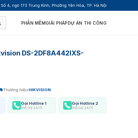
Số 4, ngõ 173 Trung Kính, Phường Yên Hòa, TP. Hà Nội
PHẦN MỀM
GIẢI PHÁP
DỰ ÁN THI CÔNG
kvision DS-2DF8A442IXS-
Thương hiệu:
HIKVISION
Gọi Hotline 1
Gọi Hotline 2
(Hỗ trợ 24/7)
(Hỗ trợ 24/7)