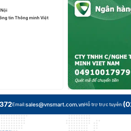
 Nội
ng tin Thông minh Việt
.372
(0
sales@vnsmart.com.vn
Email:
Hỗ trợ trực tuyến: