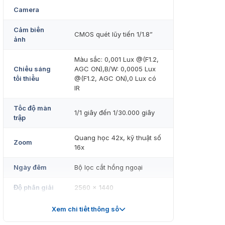
Camera
Cảm biến
CMOS quét lũy tiến 1/1.8”
ảnh
Màu sắc: 0,001 Lux @(F1.2,
Chiếu sáng
AGC ON),B/W: 0,0005 Lux
tối thiểu
@(F1.2, AGC ON),0 Lux có
IR
Tốc độ màn
1/1 giây đến 1/30.000 giây
trập
Quang học 42x, kỹ thuật số
Zoom
16x
Ngày đêm
Bộ lọc cắt hồng ngoại
Độ phân giải
2560 × 1440
Ống kính
Xem chi tiết thông số