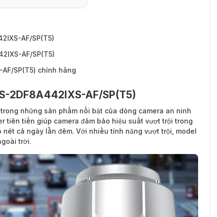
442IXS-AF/SP(T5)
42IXS-AF/SP(T5)
-AF/SP(T5) chính hãng
n DS-2DF8A442IXS-AF/SP(T5)
 trong những sản phẩm nổi bật của dòng camera an ninh
 tiên tiến giúp camera đảm bảo hiệu suất vượt trội trong
nét cả ngày lẫn đêm. Với nhiều tính năng vượt trội, model
goài trời.