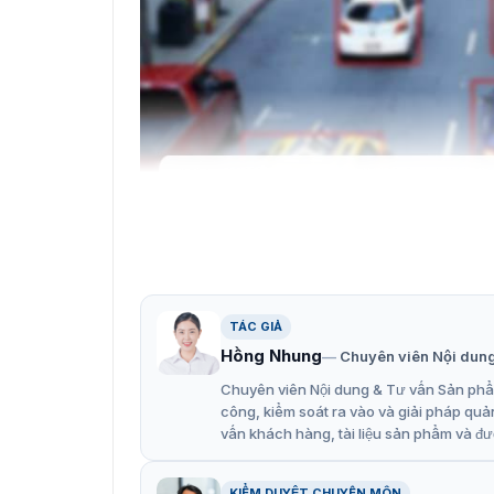
TÁC GIẢ
Hồng Nhung
Chuyên viên Nội dun
Camera DarkFighter 4MP Hik
Chuyên viên Nội dung & Tư vấn Sản phẩm
Tính năng nổi bật của camera
công, kiểm soát ra vào và giải pháp quả
vấn khách hàng, tài liệu sản phẩm và đư
Camera IP Hikvision DS-2DF8A442IXS-AF/SP(T
dọc từ -20° đến 90°, đáp ứng nhu cầu giám sá
KIỂM DUYỆT CHUYÊN MÔN