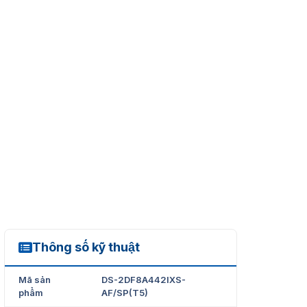
Thông số kỹ thuật
DS-2DF8A442IXS-AF/SP(T5)
Mã sản
DS-2DF8A442IXS-
phẩm
AF/SP(T5)