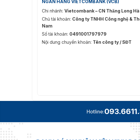
NGÂN HÀNG VIETCOMBANK (VCB)
Chi nhánh:
Vietcombank – CN Thăng Long Hà
Chủ tài khoản:
Công ty TNHH Công nghệ & Thô
Nam
Số tài khoản:
0491001797979
Nội dung chuyển khoản:
Tên công ty / SĐT
093.6611
Hotline: