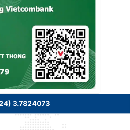
1280 × 960, 1280 × 720,
704 × 480, 640 × 480, 352
× 240)
Tốc độ bit
32 Kbps đến 16384 Kbps
video
Dòng chính:
H.265+/H.265/H.264+/H.264
Luồng phụ:
Nén video
H.265/H.264/MJPEG
Luồng thứ ba:
H.265/H.264/MJPEG
Âm thanh
Nén âm
G.711alaw, G.711ulaw,
thanh
G.722.1, G.726, MP2L2, PCM
24) 3.7824073
64 Kbps (G.711)/16 Kbps
Tốc độ âm
(G.722.1)/16 Kbps (G.726)/32
thanh
to 192 Kbps (MP2L2)