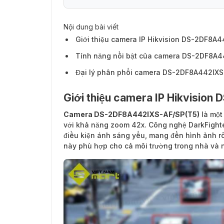
Nội dung bài viết
Giới thiệu camera IP Hikvision DS-2DF8A
Tính năng nổi bật của camera DS-2DF8A4
Đại lý phân phối camera DS-2DF8A442IXS
Giới thiệu camera IP Hikvisio
Camera DS-2DF8A442IXS-AF/SP(T5)
là một
với khả năng zoom 42x. Công nghệ DarkFighter
điều kiện ánh sáng yếu, mang đến hình ảnh rõ 
này phù hợp cho cả môi trường trong nhà và n