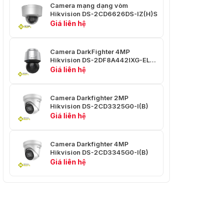
quét
Camera mạng dạng vòm
Hikvision DS-2CD6626DS-IZ(H)S
Giá liên hệ
Bộ Nhớ Tắt
Có
Nguồn
Camera DarkFighter 4MP
Cài sẵn, quét mẫu, quét
Hikvision DS-2DF8A442IXG-ELY
tuần tra, quét tự động, quét
Park action
zoom 42x
Giá liên hệ
nghiêng, quét ngẫu nhiên,
quét khung, quét toàn cảnh
Camera Darkfighter 2MP
Định Vị 3D
Đúng
Hikvision DS-2CD3325G0-I(B)
Giá liên hệ
Hiển Thị
Trạng Thái
Đúng
PTZ
Camera Darkfighter 4MP
Hikvision DS-2CD3345G0-I(B)
Đóng Băng
Giá liên hệ
Đúng
Cài Sẵn
Cài sẵn, quét mẫu, quét
tuần tra, quét tự động, quét
Nhiệm Vụ
nghiêng, quét ngẫu nhiên,
Theo Lịch
quét khung, quét toàn