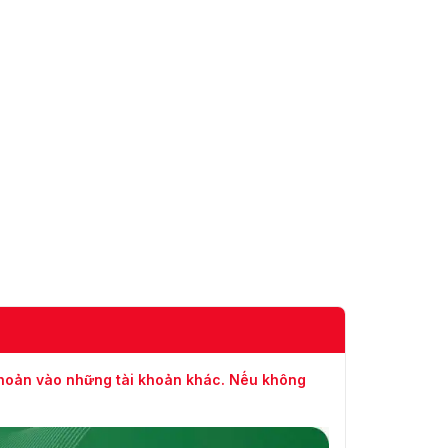
Trình
cảnh, khởi động lại vòm,
điều chỉnh vòm, đầu ra phụ
trợ
Video
50 Hz: 25 fps (2560 × 1440,
1920 × 1080, 1280 × 960,
1280 × 720)
Luồng chính
60 Hz: 30 fps (2560 × 1440,
1920 × 1080, 1280 × 960,
1280 × 720)
50 Hz: 25 fps (704 × 576,
640 × 480, 352 × 288)
Luồng phụ
60 Hz: 30 fps (704 × 480,
640 × 480, 352 × 240)
50 Hz: 25 fps (1920 × 1080,
khoản vào những tài khoản khác. Nếu không
1280 × 960, 1280 × 720,
704 × 576, 640 × 480, 352
× 288)
Luồng thứ 3
60 Hz: 30 fps (1920 × 1080,