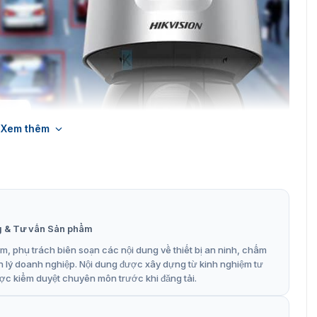
Xem thêm
g & Tư vấn Sản phẩm
vision DS-2DF8A442IXS-AF/SP(T5) zoom 42x
, phụ trách biên soạn các nội dung về thiết bị an ninh, chấm
 DS-2DF8A442IXS-AF/SP(T5)
n lý doanh nghiệp. Nội dung được xây dựng từ kinh nghiệm tư
ợc kiểm duyệt chuyên môn trước khi đăng tải.
5) hỗ trợ quan sát với góc quay ngang 360° và góc quay
t linh hoạt và nhanh chóng. Ngoài ra, camera còn có thể