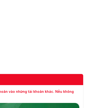
1280 × 960, 1280 × 720)
50Hz: 25fps (704 × 576,
640 × 480, 352 × 288)
Luồng phụ
60Hz: 30fps (704 × 480,
640 × 480, 352 × 240)
50Hz: 25fps (1920 × 1080,
1280 × 960, 1280 × 720,
704 × 576, 640 × 480, 352
× 288)
Luồng thứ 3
60Hz: 30fps (1920 × 1080,
1280 × 960, 1280 × 720,
704 × 480, 640 × 480, 352
× 240)
Tốc độ bit
32 Kbps đến 16384 Kbps
video
Dòng chính:
khoản vào những tài khoản khác. Nếu không
H.265+/H.265/H.264+/H.264
Luồng phụ:
Nén video
H.265/H.264/MJPEG