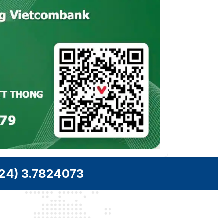
Luồng thứ ba:
H.265/H.264/MJPEG
Âm thanh
Nén âm
G.711alaw, G.711ulaw,
thanh
G.722.1, G.726, MP2L2, PCM
64 Kbps (G.711)/16 Kbps
Tốc độ âm
(G.722.1)/16 Kbps (G.726)/32
thanh
to 192 Kbps (MP2L2)
Mạng
IPv4/IPv6, HTTP, HTTPS,
802.1x, QoS, FTP, SMTP,
UPnP, SNMP, DNS, DDNS,
Giao thức
NTP, RTSP, RTCP, RTP,
24) 3.7824073
TCP/IP, UDP, IGMP, ICMP,
DHCP, PPPoE, Bonjour
Xem trực
tiếp đồng
Lên đến 20 kênh