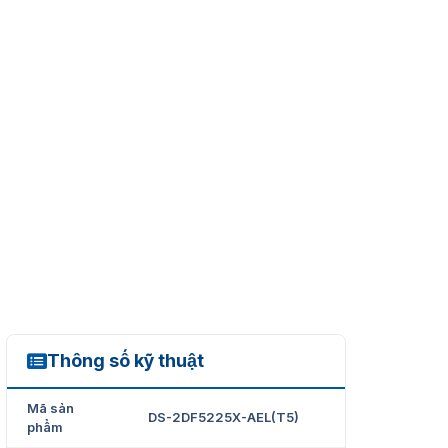
Thông số kỹ thuật
DS-2DF5225X-AEL(T5)
Mã sản
DS-2DF5225X-AEL(T5)
phẩm