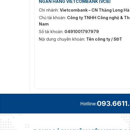
NGÂN HÀNG VIETCOMBANK (VCB)
Chi nhánh:
Vietcombank – CN Thăng Long Hà
Chủ tài khoản:
Công ty TNHH Công nghệ & Thô
Nam
Số tài khoản:
0491001797979
Nội dung chuyển khoản:
Tên công ty / SĐT
093.6611
Hotline: