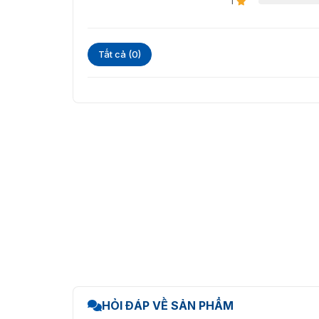
1
Ứng dụng của camera DS-2DF5
Với những tính năng ưu việt, Hikvision DS-2D
Tất cả (0)
quy mô lớn như:
Giám sát giao thông, khu vực công cộng, đ
Bảo vệ tài sản, giám sát hoạt động sản xu
Quản lý an ninh, giám sát hành khách ở c
Vietnamsmart – đơn vị phân ph
AEL(T5)
Vietnamsmart
tự hào là đối tác phân phối ch
tại Việt Nam. Với đội ngũ nhân viên giàu kin
sản phẩm chất lượng nhất cùng dịch vụ hậu mã
Liên hệ ngay với chúng tôi qua số điện thoại
nhanh chóng và hiệu quả.
HỎI ĐÁP VỀ SẢN PHẨM