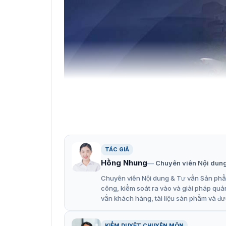
TÁC GIẢ
Hồng Nhung
Chuyên viên Nội dun
Chuyên viên Nội dung & Tư vấn Sản phẩm
Camera PTZ DarkFighter 2MP
công, kiểm soát ra vào và giải pháp quả
vấn khách hàng, tài liệu sản phẩm và đư
Ưu điểm nổi bật của camera D
Camera PTZ Hikvision DS-2DF5225X-AEL(T5) s
KIỂM DUYỆT CHUYÊN MÔN