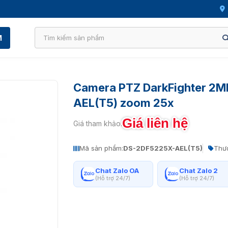
M
Camera PTZ DarkFighter 2M
AEL(T5) zoom 25x
Giá liên hệ
Giá tham khảo:
Mã sản phẩm:
DS-2DF5225X-AEL(T5)
Thươ
Chat Zalo OA
Chat Zalo 2
(Hỗ trợ 24/7)
(Hỗ trợ 24/7)