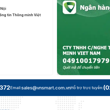
 Nội
ng tin Thông minh Việt
.372
(0
sales@vnsmart.com.vn
Email:
Hỗ trợ trực tuyến: