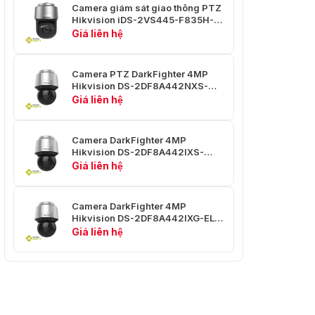
Camera giám sát giao thông PTZ
Hikvision iDS-2VS445-F835H-
Định Vị 3D
Đúng
MEY(T5)
Giá liên hệ
Hiển Thị
Trạng Thái
Đúng
Camera PTZ DarkFighter 4MP
PTZ
Hikvision DS-2DF8A442NXS-
AEL(T5)
Giá liên hệ
Đóng Băng
Đúng
Cài Sẵn
Camera DarkFighter 4MP
Cài sẵn, quét mẫu, quét
Hikvision DS-2DF8A442IXS-
tuần tra, quét tự động, quét
AF/SP(T5) zoom 42x
Giá liên hệ
Nhiệm Vụ
nghiêng, quét ngẫu nhiên,
Theo Lịch
quét khung, quét toàn
Trình
cảnh, khởi động lại vòm,
Camera DarkFighter 4MP
điều chỉnh vòm, đầu ra phụ
Hikvision DS-2DF8A442IXG-ELY
trợ
zoom 42x
Giá liên hệ
Video
50Hz: 25fps (1920 × 1080,
1280 × 960, 1280 × 720)
Luồng chính
60Hz: 30fps (1920 × 1080,