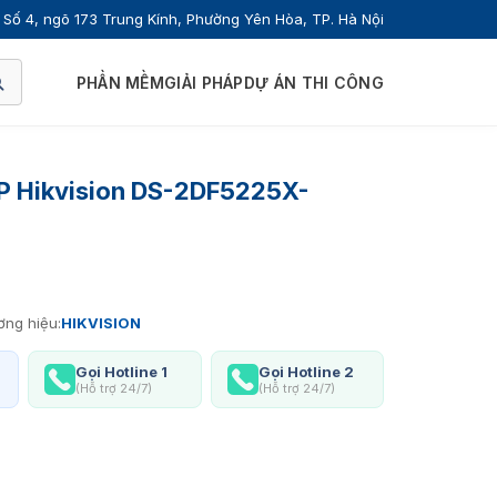
Số 4, ngõ 173 Trung Kính, Phường Yên Hòa, TP. Hà Nội
PHẦN MỀM
GIẢI PHÁP
DỰ ÁN THI CÔNG
P Hikvision DS-2DF5225X-
ng hiệu:
HIKVISION
Gọi Hotline 1
Gọi Hotline 2
(Hỗ trợ 24/7)
(Hỗ trợ 24/7)