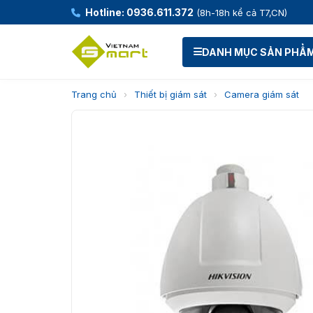
Hotline: 0936.611.372
(8h-18h kể cả T7,CN)
DANH MỤC SẢN PHẨ
Trang chủ
›
Thiết bị giám sát
›
Camera giám sát