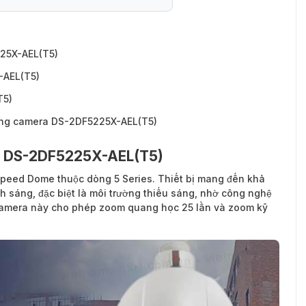
225X-AEL(T5)
-AEL(T5)
T5)
hãng camera DS-2DF5225X-AEL(T5)
on DS-2DF5225X-AEL(T5)
peed Dome thuộc dòng 5 Series. Thiết bị mang đến khả
nh sáng, đặc biệt là môi trường thiếu sáng, nhờ công nghệ
, camera này cho phép zoom quang học 25 lần và zoom kỹ