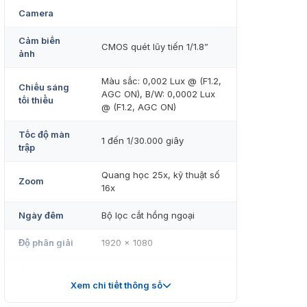
Camera
Cảm biến
CMOS quét lũy tiến 1/1.8”
ảnh
Màu sắc: 0,002 Lux @ (F1.2,
Chiếu sáng
AGC ON), B/W: 0,0002 Lux
tối thiểu
@ (F1.2, AGC ON)
Tốc độ màn
1 đến 1/30.000 giây
trập
Quang học 25x, kỹ thuật số
Zoom
16x
Ngày đêm
Bộ lọc cắt hồng ngoại
Độ phân giải
1920 × 1080
Ống kính
Xem chi tiết thông số
Tiêu cự
4,8 mm đến 120 mm