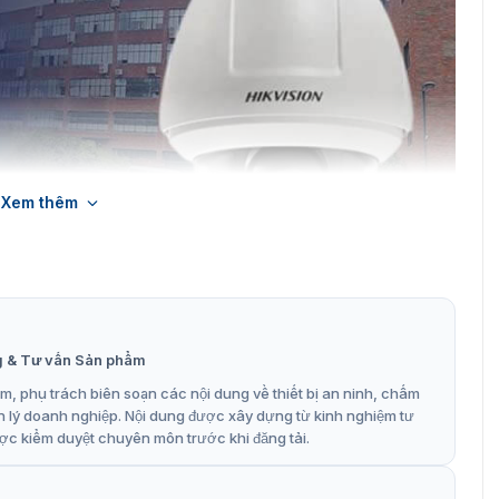
Xem thêm
g & Tư vấn Sản phẩm
, phụ trách biên soạn các nội dung về thiết bị an ninh, chấm
 Hikvision DS-2DF5225X-AEL(T5) zoom 25x
n lý doanh nghiệp. Nội dung được xây dựng từ kinh nghiệm tư
ợc kiểm duyệt chuyên môn trước khi đăng tải.
S-2DF5225X-AEL(T5)
ở hữu nhiều tính năng thông minh. Bên cạnh ghi hình