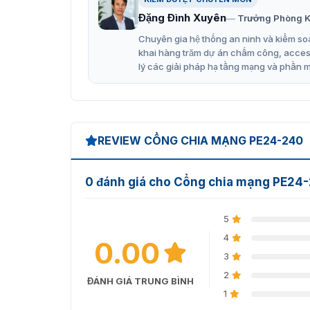
cung cấp các loại thiêt bị chia mạng khác với
Đặng Đình Xuyên
Trưởng Phòng K
khảo các sản phẩm khác tại
thiết bị khác
để b
phù hợp nhất.
Chuyên gia hệ thống an ninh và kiểm soá
khai hàng trăm dự án chấm công, access 
Ưu đãi khi mua sản phẩm bộ ch
lý các giải pháp hạ tầng mạng và phần 
Chúng tôi với hơn 10 năm hoạt động trong lĩnh 
chúng tôi đang áp dụng chương trình ưu đãi
thêm chi tiết, quý khách hãy nhấc máy lên và
giá về sản phẩm.
REVIEW CỔNG CHIA MẠNG PE24-240
0 đánh giá cho Cổng chia mạng PE24
5
4
0.00
3
2
ĐÁNH GIÁ TRUNG BÌNH
1