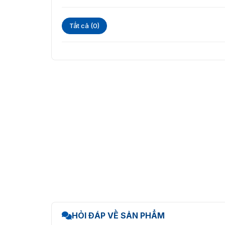
Tất cả (0)
HỎI ĐÁP VỀ SẢN PHẨM