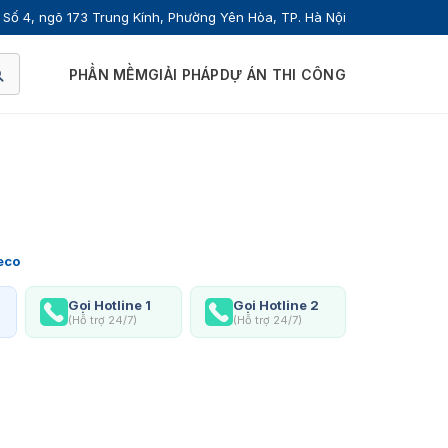
Số 4, ngõ 173 Trung Kính, Phường Yên Hòa, TP. Hà Nội
PHẦN MỀM
GIẢI PHÁP
DỰ ÁN THI CÔNG
eco
Gọi Hotline 1
Gọi Hotline 2
(Hỗ trợ 24/7)
(Hỗ trợ 24/7)