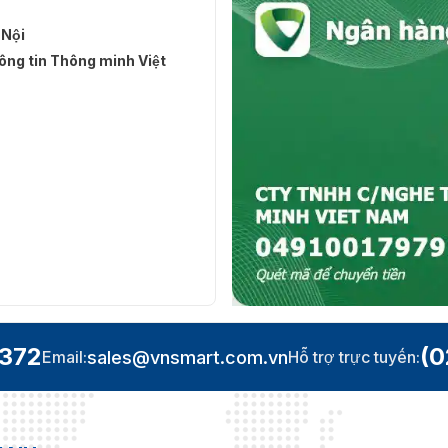
 Nội
ng tin Thông minh Việt
.372
(0
sales@vnsmart.com.vn
Email:
Hỗ trợ trực tuyến: