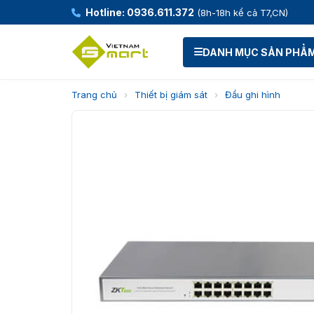
Hotline: 0936.611.372
(8h-18h kể cả T7,CN)
DANH MỤC SẢN PHẨ
Trang chủ
›
Thiết bị giám sát
›
Đầu ghi hình