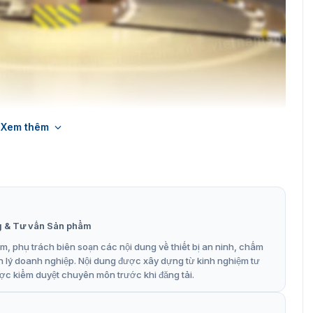
Xem thêm
chia mạng pe24-240
ổng chia mạng PE24-240
PE24-240
g & Tư vấn Sản phẩm
, phụ trách biên soạn các nội dung về thiết bị an ninh, chấm
n lý doanh nghiệp. Nội dung được xây dựng từ kinh nghiệm tư
ợc kiểm duyệt chuyên môn trước khi đăng tải.
trội so với các sản phẩm khác. Ngoài ra, chúng tôi còn