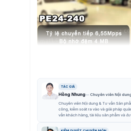
Cổng 
Những thông tin cần biết về c
Tính năng nổi bật của cổng chia mạng 
TÁC GIẢ
Hồng Nhung
Chuyên viên Nội dun
Hỗ trợ bảo mật cổng, giám sát cổng.
Chuyên viên Nội dung & Tư vấn Sản phẩm
Hỗ trợ quản lý web, SNMP.
công, kiểm soát ra vào và giải pháp quả
vấn khách hàng, tài liệu sản phẩm và đư
Hỗ trợ bằng thông lên đến 64GB.
Sản phẩm được tích hợp rất nhiều thông vượt 
KIỂM DUYỆT CHUYÊN MÔN