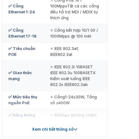
⭐ Cổng POE 10 /
✅ Cổng
100MppsTất cả các cổng
Ethernet 1-24
đều hỗ trợ MDI / MDIX tự
thích ứng
✅ Cổng
⭐ Cổng kết hợp 10/1 00 /
Ethernet 17-18
1000Mpps @ 100 mét
✅ Tiêu chuẩn
⭐ IEEE 802.3af,
POE
IEEE802.3at
⭐ IEEE 802.3i 10BASET
✅ Giao thức
IEEE 802.3u 100BASETX
mạng
Kiểm soát luồng IEEE
802.3x IEEE802.3ab
✅ Mức tiêu thụ
⭐ Cổng1-24≤30W, Tổng
nguồn PoE
số ≤400W
✅ Băng thông
⭐ 64Gbps (không chặn)
✅ Tỷ lệ
Xem chi tiết thông số
⭐ 6,55Mpps
chuyển tiếp