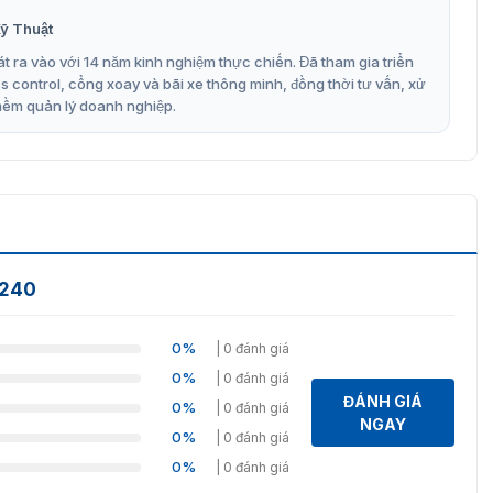
 những tính năng cũng rất nổi trội. Các bạn có thể tham
ỹ Thuật
iết thêm về các loại đầu ghi khác và có được sự lựa chọn
t ra vào với 14 năm kinh nghiệm thực chiến. Đã tham gia triển
control, cổng xoay và bãi xe thông minh, đồng thời tư vấn, xử
ia mạng PE24 240
mềm quản lý doanh nghiệp.
vưc phân phối các thiết bị và giải pháp an ninh. Hiện tại,
 khi mua sản phẩm
thiết bị chia mạng PE24-240
. Để biết
 gọi ngay cho chúng tôi để nhận được tư vấn cũng như báo
-240
0%
| 0 đánh giá
0%
| 0 đánh giá
ĐÁNH GIÁ
0%
| 0 đánh giá
NGAY
0%
| 0 đánh giá
0%
| 0 đánh giá