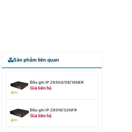
✅ Độ ẩm làm
⭐ 10% ~ 90%, không
việc
ngưng tụ
✅ Kích thước
⭐ 440 * 290 * 44,5 ( mm)
(L * W * H)
Sản phẩm liên quan
Đầu ghi IP Z8504/08/16NER
Giá liên hệ
Đầu ghi IP Z8516/32NFR
Giá liên hệ