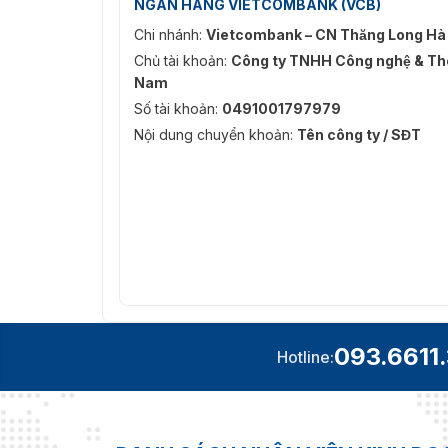
NGÂN HÀNG VIETCOMBANK (VCB)
Chi nhánh:
Vietcombank – CN Thăng Long Hà
Chủ tài khoản:
Công ty TNHH Công nghệ & Thô
Nam
Số tài khoản:
0491001797979
Nội dung chuyển khoản:
Tên công ty / SĐT
093.6611
Hotline: