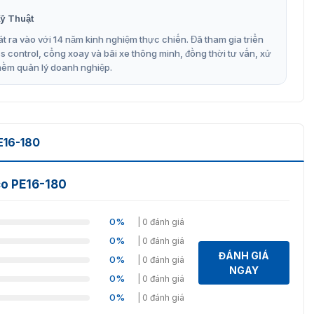
ỹ Thuật
t ra vào với 14 năm kinh nghiệm thực chiến. Đã tham gia triển
ng công suất lên đến 250W.
control, cổng xoay và bãi xe thông minh, đồng thời tư vấn, xử
mềm quản lý doanh nghiệp.
 trợ xử lý dữ liệu nhanh chóng và hiệu quả.
cổng, với khả năng cấu hình 4K VLAN đồng thời.
ng có thể quản lý đầu ghi qua giao diện web và nâng cấp
y trì và nâng cao hiệu suất mạng một cách hiệu quả.
16-180
ia mạng ZKTeco PE16 180
co PE16-180
etnamsmart
, bạn sẽ nhận được sản phẩm chính hãng
ấp dịch vụ lắp đặt tận nơi và tư vấn miễn phí để giúp bạn
u quả. Để biết thêm thông tin và nhận hỗ trợ, hãy liên hệ
0%
| 0 đánh giá
.372.
0%
| 0 đánh giá
ĐÁNH GIÁ
0%
| 0 đánh giá
NGAY
0%
| 0 đánh giá
0%
| 0 đánh giá