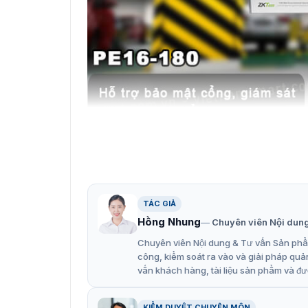
Công chia mạng ZKTe
Tính năng nổi bật của cổng chi
TÁC GIẢ
ZKTeco PE16-180 hỗ trợ Ethernet Xanh và Tiết
Hồng Nhung
Chuyên viên Nội dun
để đảm bảo ưu tiên cho các loại dữ liệu quan
phân loại, và giới hạn tốc độ giúp tối ưu hóa 
Chuyên viên Nội dung & Tư vấn Sản phẩm
công, kiểm soát ra vào và giải pháp quả
16 cổng PoE với khả năng truyền dữ liệu 1
vấn khách hàng, tài liệu sản phẩm và đư
Khả năng chuyển đổi băng thông lên đến 
Hỗ trợ quản lý web,SNMP.
KIỂM DUYỆT CHUYÊN MÔN