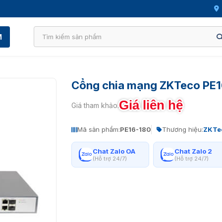
M
Cổng chia mạng ZKTeco PE
Giá liên hệ
Giá tham khảo:
Mã sản phẩm:
PE16-180
Thương hiệu:
ZKTe
Chat Zalo OA
Chat Zalo 2
(Hỗ trợ 24/7)
(Hỗ trợ 24/7)