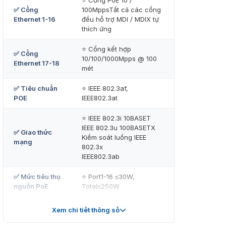
⭐ Cổng PoE 10 /
✅ Cổng
100MppsTất cả các cổng
Ethernet 1-16
đều hỗ trợ MDI / MDIX tự
thích ứng
⭐ Cổng kết hợp
✅ Cổng
10/100/1000Mpps @ 100
Ethernet 17-18
mét
✅ Tiêu chuẩn
⭐ IEEE 802.3af,
POE
IEEE802.3at
⭐ IEEE 802.3i 10BASET
IEEE 802.3u 100BASETX
✅ Giao thức
Kiểm soát luồng IEEE
mạng
802.3x
IEEE802.3ab
✅ Mức tiêu thụ
⭐ Port1-16 ≤30W,
nguồn PoE
Total≤250W
✅ Băng thông
⭐ 64Gbps (không chặn)
Xem chi tiết thông số