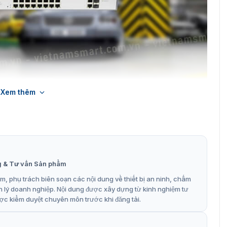
Xem thêm
co PE16-180 hỗ trợ kết nối 16 cổng
a mạng PE16-180
 kiệm Năng lượng (EEE), cùng với chất lượng dịch vụ (QoS)
g & Tư vấn Sản phẩm
 trọng. Các tính năng như hàng đợi ưu tiên phần cứng,
hiệu suất mạng.
, phụ trách biên soạn các nội dung về thiết bị an ninh, chấm
n lý doanh nghiệp. Nội dung được xây dựng từ kinh nghiệm tư
0/100Mpps.
ợc kiểm duyệt chuyên môn trước khi đăng tải.
64Gbps và tỷ lệ chuyển tiếp 5,36Mpps