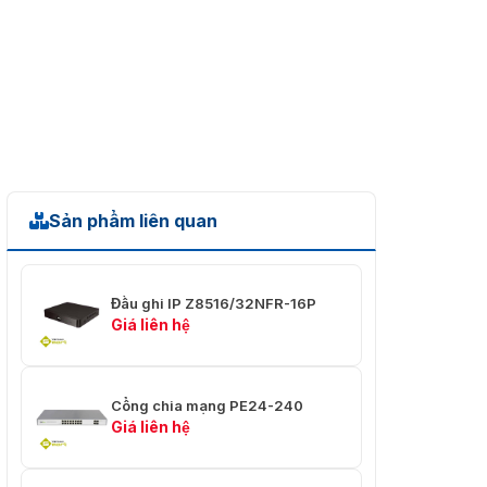
việc
~ 122 ° F)
✅ Độ ẩm làm
⭐ 10% ~ 90%, không
việc
ngưng tụ
✅ Kích thước
⭐ 440 * 290 * 44,5 (mm)
(L * W * H)
Sản phẩm liên quan
Đầu ghi IP Z8516/32NFR-16P
Giá liên hệ
Cổng chia mạng PE24-240
Giá liên hệ