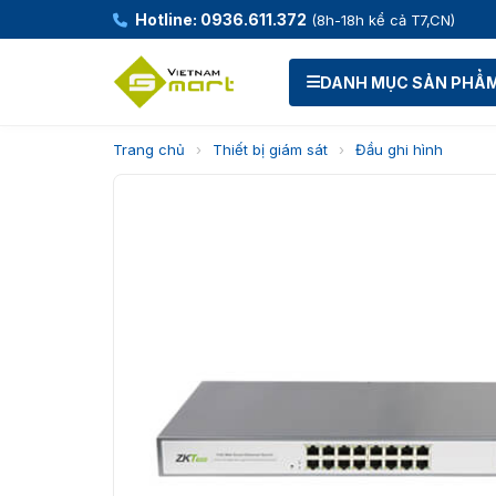
Hotline: 0936.611.372
(8h-18h kể cả T7,CN)
DANH MỤC SẢN PHẨ
Trang chủ
›
Thiết bị giám sát
›
Đầu ghi hình