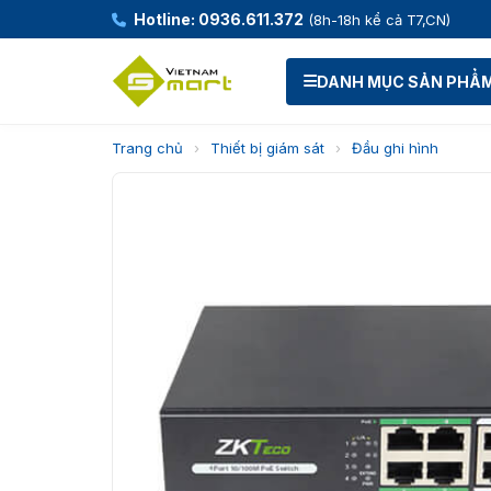
Hotline: 0936.611.372
(8h-18h kể cả T7,CN)
DANH MỤC SẢN PHẨ
Trang chủ
›
Thiết bị giám sát
›
Đầu ghi hình