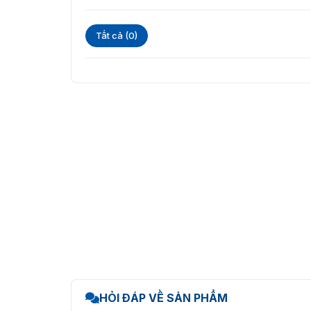
Tất cả (0)
HỎI ĐÁP VỀ SẢN PHẨM