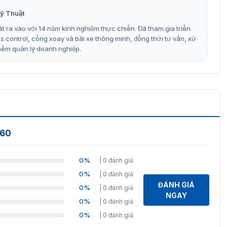
m về các sản phẩm mạng đơn giản khác để có thể lựa chọn
ỹ Thuật
t ra vào với 14 năm kinh nghiệm thực chiến. Đã tham gia triển
hia mạng ZKTeco PE04-60
control, cổng xoay và bãi xe thông minh, đồng thời tư vấn, xử
mềm quản lý doanh nghiệp.
 ưu đãi khi mua sản phẩm
PE04 60
tại VIETNAMSMART. Để
 được ưu đãi của chúng tôi. Bạn hãy nhấc máy lên và gọi
chuyên gia và nhận báo giá về sản phẩm.
-60
0%
| 0 đánh giá
0%
| 0 đánh giá
ĐÁNH GIÁ
0%
| 0 đánh giá
NGAY
0%
| 0 đánh giá
0%
| 0 đánh giá