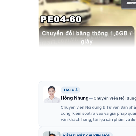
Cổng
Những thông tin cần biết về thi
Tính năng nổi bật của sản phẩm ZKTeco
TÁC GIẢ
Hồng Nhung
Chuyên viên Nội dun
Thiết bị bảo vệ chống sét.
Chuyên viên Nội dung & Tư vấn Sản phẩm
Chuyển đổi băng thông 1,6GB / giây.
công, kiểm soát ra vào và giải pháp quả
vấn khách hàng, tài liệu sản phẩm và đư
Hỗ trợ truyền dài 250m.
Ngoài ra, chúng tôi còn cung cấp các thiết bị
KIỂM DUYỆT CHUYÊN MÔN