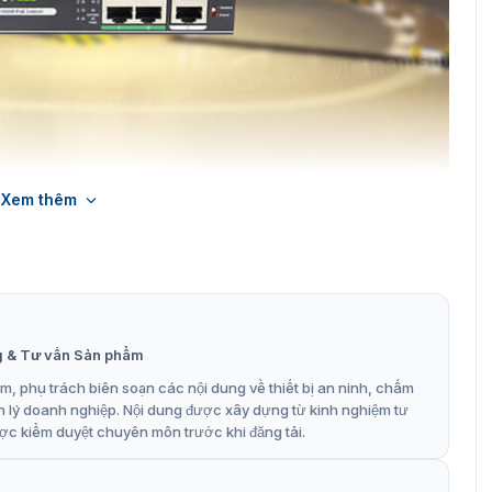
Xem thêm
 chia mạng pe04-60
ết bị chia mạng PE04-60
 PE04 60
g & Tư vấn Sản phẩm
, phụ trách biên soạn các nội dung về thiết bị an ninh, chấm
n lý doanh nghiệp. Nội dung được xây dựng từ kinh nghiệm tư
ợc kiểm duyệt chuyên môn trước khi đăng tải.
 mạng đơn giản khác với những thông số rất tốt. Các bạn