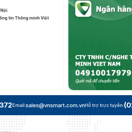
 Nội
ng tin Thông minh Việt
.372
(0
sales@vnsmart.com.vn
Email:
Hỗ trợ trực tuyến: