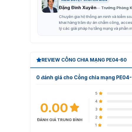
có thể tham khảo tại
thiết bị khác
để biết thê
Đặng Đình Xuyên
Trưởng Phòng K
sản phẩm phù hợp nhất với nhu cầu.
Chuyên gia hệ thống an ninh và kiểm soá
Ưu đãi khi mua sản phẩm bộ c
khai hàng trăm dự án chấm công, access 
lý các giải pháp hạ tầng mạng và phần 
Hiện tại, chúng tôi đang áp dụng chính sách
biết thêm chi tiết về sản phẩm cũng như nhận
cho chúng tôi để nhận được sự hỗ trợ từ các 
REVIEW CỔNG CHIA MẠNG PE04-60
0 đánh giá cho Cổng chia mạng PE04
5
4
0.00
3
2
ĐÁNH GIÁ TRUNG BÌNH
1