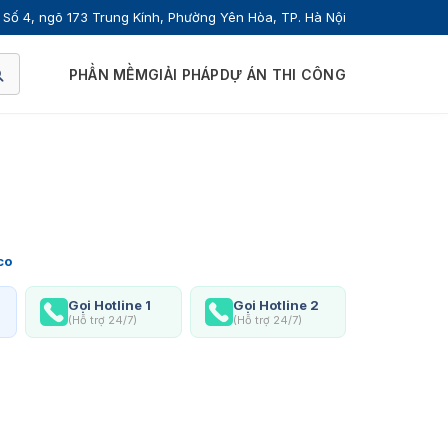
Số 4, ngõ 173 Trung Kính, Phường Yên Hòa, TP. Hà Nội
PHẦN MỀM
GIẢI PHÁP
DỰ ÁN THI CÔNG
co
Gọi Hotline 1
Gọi Hotline 2
(Hỗ trợ 24/7)
(Hỗ trợ 24/7)