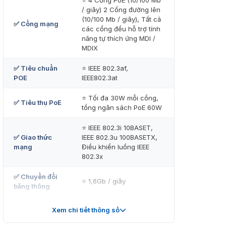
⭐ 4 Cổng PoE (10/100 Mb
/ giây) 2 Cổng đường lên
(10/100 Mb / giây), Tất cả
✅ Cổng mạng
các cổng đều hỗ trợ tính
năng tự thích ứng MDI /
MDIX
✅ Tiêu chuẩn
⭐ IEEE 802.3af,
POE
IEEE802.3at
⭐ Tối đa 30W mỗi cổng,
✅ Tiêu thụ PoE
tổng ngân sách PoE 60W
⭐ IEEE 802.3i 10BASET,
✅ Giao thức
IEEE 802.3u 100BASETX,
mạng
Điều khiển luồng IEEE
802.3x
✅ Chuyển đổi
⭐ 1,6Gb / giây
băng thông
✅ Tỷ lệ tích lũy
Xem chi tiết thông số
⭐ 0,982Mpps
gói