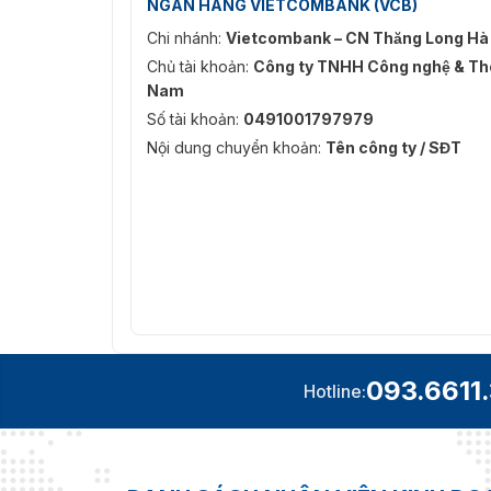
NGÂN HÀNG VIETCOMBANK (VCB)
Chi nhánh:
Vietcombank – CN Thăng Long Hà
Chủ tài khoản:
Công ty TNHH Công nghệ & Thô
Nam
Số tài khoản:
0491001797979
Nội dung chuyển khoản:
Tên công ty / SĐT
093.6611
Hotline: