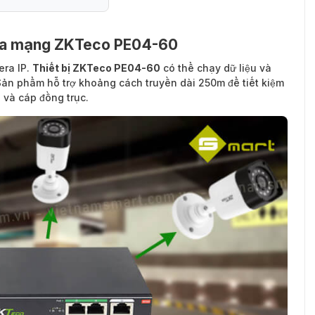
hia mạng ZKTeco PE04-60
a mạng PE04-60
era IP.
Thiết bị ZKTeco PE04-60
có thể chạy dữ liệu và
 Sản phẩm hỗ trợ khoảng cách truyền dài 250m để tiết kiệm
i và cáp đồng trục.