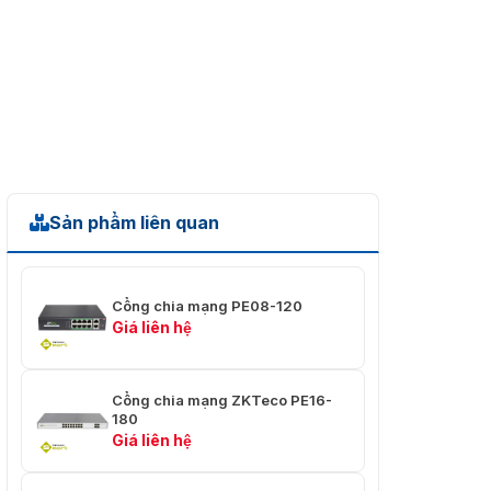
⭐ CE / LVD EN60950, FCC
Part 15 Class B, VCCI
✅ Chứng nhận
Class B, EN 55022 (CISPR
22), Class B
Sản phẩm liên quan
Cổng chia mạng PE08-120
Giá liên hệ
Cổng chia mạng ZKTeco PE16-
180
Giá liên hệ