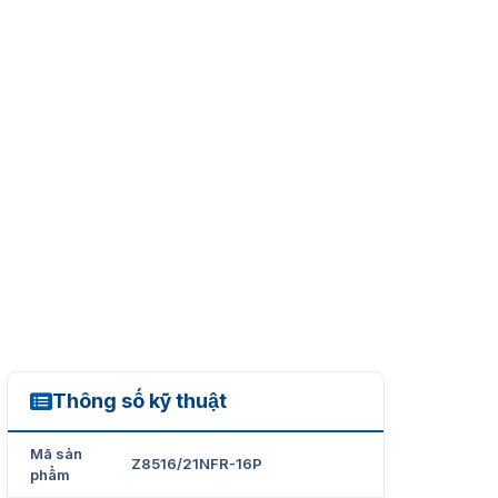
Thông số kỹ thuật
Z8516/32NFR-16P
Mã sản
Z8516/21NFR-16P
phẩm