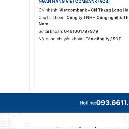
NGÂN HÀNG VIETCOMBANK (VCB)
Chi nhánh:
Vietcombank – CN Thăng Long Hà
Chủ tài khoản:
Công ty TNHH Công nghệ & Thô
Nam
Số tài khoản:
0491001797979
Nội dung chuyển khoản:
Tên công ty / SĐT
093.6611
Hotline: