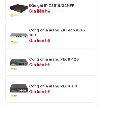
Đầu ghi IP Z8516/32NFR
Video/Audio
Giá liên hệ
✅ Tối
đa Đầu
⭐ 16
Cổng chia mạng ZKTeco PE16-
vào IPC
180
Giá liên hệ
✅ Nén
âm
⭐ G.711a
thanh
Cổng chia mạng PE08-120
✅ Two-
Giá liên hệ
way
⭐ N/A
Talk
Cổng chia mạng PE04-60
Ghi âm
Giá liên hệ
✅ Nén
⭐ H.265+/H.265/H.264+/H.264
video
✅ Độ
⭐
phân
8MP/5MP/3MP/1080P/960P/720P
giải ghi