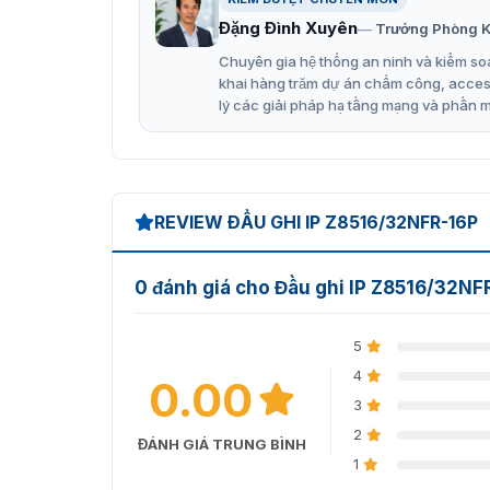
Giải mã H.265 + / H.265 / H.264 + / H.264
Đặng Đình Xuyên
Trưởng Phòng K
Hỗ trợ Xem trước và phát lại độ phân giải
Chuyên gia hệ thống an ninh và kiểm soá
khai hàng trăm dự án chấm công, access 
Hỗ trợ đầu ra HDMI lên tới 4K
lý các giải pháp hạ tầng mạng và phần 
DHCP, FTP, DNS, DDNS, NTP, UPNP, RTSP, v
Hồ sơ ONVIF S Tương thích
Dịch vụ đám mây, P2P
REVIEW ĐẦU GHI IP Z8516/32NFR-16P
Giám sát từ xa điện thoại di động (IOS, And
Truy cập nhiều trình duyệt (IE, Chrome, Fire
0 đánh giá cho Đầu ghi IP Z8516/32NF
5
4
0.00
3
2
ĐÁNH GIÁ TRUNG BÌNH
1