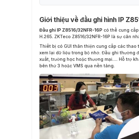
Giới thiệu về đầu ghi hình IP Z
9 tính năng của đầu ghi IP Z8516/32NFR-
Đầu ghi IP Z8516/32NFR-16P
có thể cung cấp 
H.265. ZKTeco Z8516/32NFR-16P là sự cân nhắ
Thiết bị có GUI thân thiện cung cấp các thao t
xem lại dữ liệu trong bộ nhớ. Đầu ghi thườn
xuất, trường học hoặc thương mại…. Hỗ trợ k
bên thứ 3 hoặc VMS qua nền tảng.