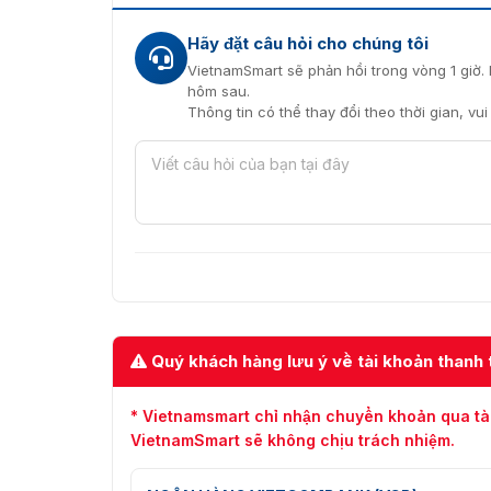
Xem trước hoặc phát lại độ phân giải lên đến
Hãy đặt câu hỏi cho chúng tôi
phép phát hiện nhiều hành vi của đối tượng nh
VietnamSmart sẽ phản hồi trong vòng 1 giờ. 
HDD Quota:
Dùng để chỉ định linh hoạt các kê
hôm sau.
Thông tin có thể thay đổi theo thời gian, vu
AntarView Pro:
Giám sát từ xa và linh hoạt b
VietnamSmart cung cấp đầu ghi
Chọn mua đầu ghi Z8516/32NFR-16P tại Vietn
nhập chính hãng từ nhà sản xuất ZKTeco. Có 
đó, chúng tôi còn cung cấp nhiều sản phẩm k
soát dịch.
Đến với chúng tôi để yên tâm mua hàng chất lư
VietnamSmart
, nhận những tư vấn miễn phí 
16P!!!
Quý khách hàng lưu ý về tài khoản thanh 
* Vietnamsmart chỉ nhận chuyển khoản qua tà
VietnamSmart sẽ không chịu trách nhiệm.