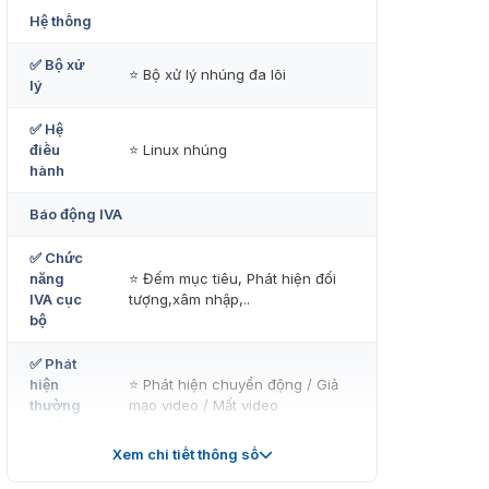
Hệ thống
✅ Bộ xử
⭐ Bộ xử lý nhúng đa lõi
lý
✅ Hệ
điều
⭐ Linux nhúng
hành
Báo động IVA
✅ Chức
năng
⭐ Đếm mục tiêu, Phát hiện đối
IVA cục
tượng,xâm nhập,..
bộ
✅ Phát
hiện
⭐ Phát hiện chuyển động / Giả
thường
mạo video / Mất video
xuyên
Xem chi tiết thông số
Cổng I / O và Bộ nhớ