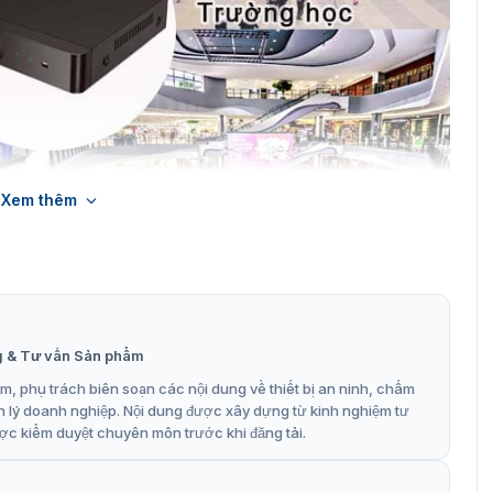
Xem thêm
 đầu ghi Ip Z8516/32NFR-16P
16/32NFR-16P
g & Tư vấn Sản phẩm
, phụ trách biên soạn các nội dung về thiết bị an ninh, chấm
trang bị hiệu quả rất nhiều những ưu điểm. Mang đến một
n lý doanh nghiệp. Nội dung được xây dựng từ kinh nghiệm tư
 so với các dòng đầu ghi khác. Cùng tìm hiểu những tính
ợc kiểm duyệt chuyên môn trước khi đăng tải.