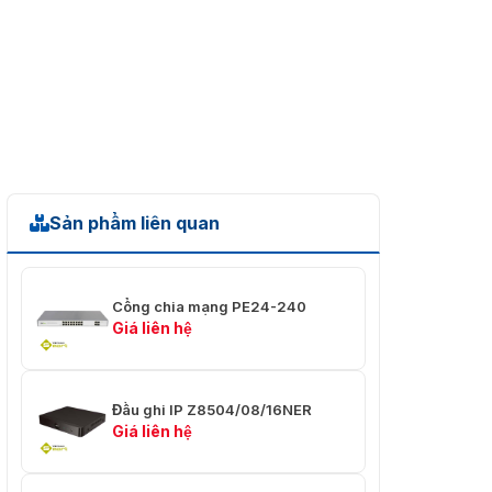
✅ PoE
⭐ 16
Ports
Phát lại và sao lưu
✅ Kênh
⭐ 16
phát lại
✅ Chế
⭐ IVA Search/Time/Motion
Sản phẩm liên quan
độ tìm
Detection
kiếm
⭐ Phát, Dừng, Phát tiến lên, Phát
Cổng chia mạng PE24-240
lùi vài giây, Phát nhanh,
✅ Chức
Giá liên hệ
Phát chậm, Phát một khung hình,
năng
Ẩn / Hiện thanh thời gian,
phát lại
Sao lưu, Ảnh chụp nhanh, Toàn
màn hình
Đầu ghi IP Z8504/08/16NER
Giá liên hệ
✅ Chế
độ sao
⭐ Thiết bị USB / Mạng
lưu