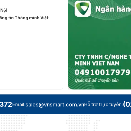
 Nội
ng tin Thông minh Việt
.372
(0
sales@vnsmart.com.vn
Email:
Hỗ trợ trực tuyến: