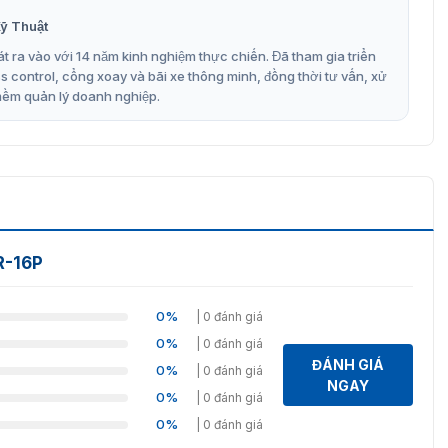
ỹ Thuật
 4K 16CH 4K
t ra vào với 14 năm kinh nghiệm thực chiến. Đã tham gia triển
control, cổng xoay và bãi xe thông minh, đồng thời tư vấn, xử
mềm quản lý doanh nghiệp.
.v.
roid)
fox, Safari)
R-16P
0%
| 0 đánh giá
0%
| 0 đánh giá
ĐÁNH GIÁ
0%
| 0 đánh giá
NGAY
0%
| 0 đánh giá
0%
| 0 đánh giá