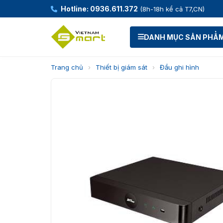
Hotline: 0936.611.372
(8h-18h kể cả T7,CN)
DANH MỤC SẢN PHẨ
Trang chủ
›
Thiết bị giám sát
›
Đầu ghi hình