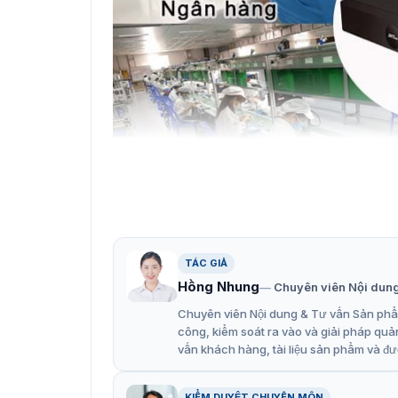
Giới thiệu về
TÁC GIẢ
9 tính năng của đầu ghi IP Z85
Hồng Nhung
Chuyên viên Nội dun
Chuyên viên Nội dung & Tư vấn Sản phẩm
Đầu ghi Z8516/32NFR-16PL được hãng ZKTeco 
công, kiểm soát ra vào và giải pháp quả
hiệu quả và chất lượng làm việc được tốt hơn
vấn khách hàng, tài liệu sản phẩm và đư
năng công nghệ được tích hợp vào sản phẩm:
PoE 16
KIỂM DUYỆT CHUYÊN MÔN