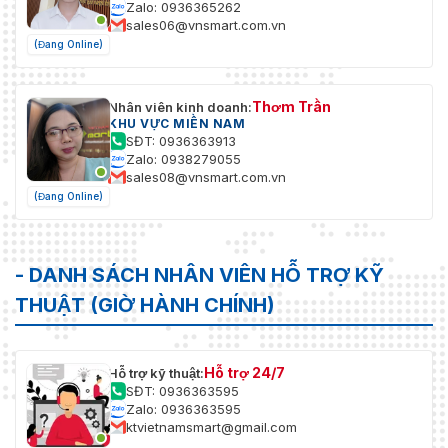
Zalo: 0936365262
sales06@vnsmart.com.vn
(Đang Online)
Thơm Trần
Nhân viên kinh doanh:
KHU VỰC MIỀN NAM
SĐT: 0936363913
Zalo: 0938279055
sales08@vnsmart.com.vn
(Đang Online)
- DANH SÁCH NHÂN VIÊN HỖ TRỢ KỸ
THUẬT (GIỜ HÀNH CHÍNH)
Hỗ trợ 24/7
Hỗ trợ kỹ thuật:
SĐT: 0936363595
Zalo: 0936363595
ktvietnamsmart@gmail.com