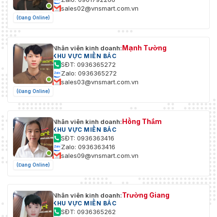
sales02@vnsmart.com.vn
(Đang Online)
Mạnh Tường
Nhân viên kinh doanh:
KHU VỰC MIỀN BẮC
SĐT: 0936365272
Zalo: 0936365272
sales03@vnsmart.com.vn
(Đang Online)
Hồng Thắm
Nhân viên kinh doanh:
KHU VỰC MIỀN BẮC
SĐT: 0936363416
Zalo: 0936363416
sales09@vnsmart.com.vn
(Đang Online)
Trường Giang
Nhân viên kinh doanh:
KHU VỰC MIỀN BẮC
SĐT: 0936365262