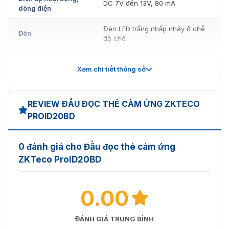
DC 7V đến 13V, 80 mA
dòng điện
Đèn LED trắng nhấp nháy ở chế
Đèn
độ chờ
Nhiệt độ làm việc
-10°C đến +65°C
Xem chi tiết thông số
Độ ẩm tương đối 10% đến 90%,
Độ ẩm hoạt động
không ngưng tụ
REVIEW ĐẦU ĐỌC THẺ CẢM ỨNG ZKTECO
Còi
Hỗ trợ
PROID20BD
Mức độ bảo vệ
IP65
0 đánh giá cho Đầu đọc thẻ cảm ứng
Màu sắc
Màu đen
ZKTeco ProID20BD
Kích thước, mm
90mm×90mm×16mm
0.00
ĐÁNH GIÁ TRUNG BÌNH