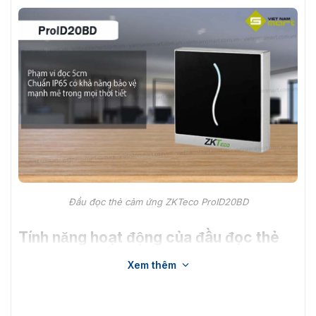
Đầu đọc thẻ cảm ứng ZKTeco ProID20BD
Tính năng hoạt động của đầu đọc thẻ
ProID20BD
Xem thêm
Đầu đọc thẻ cảm ứng ZKTeco ProID20BD với thiết kế
hiện đại với chất liệu nhựa ABS và PC có tiêu chuẩn IP65