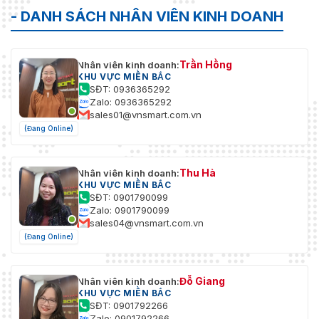
- DANH SÁCH NHÂN VIÊN KINH DOANH
Trần Hồng
Nhân viên kinh doanh:
KHU VỰC MIỀN BẮC
SĐT: 0936365292
Zalo: 0936365292
sales01@vnsmart.com.vn
(Đang Online)
Thu Hà
Nhân viên kinh doanh:
KHU VỰC MIỀN BẮC
SĐT: 0901790099
Zalo: 0901790099
sales04@vnsmart.com.vn
(Đang Online)
Đỗ Giang
Nhân viên kinh doanh:
KHU VỰC MIỀN BẮC
SĐT: 0901792266
Zalo: 0901792266