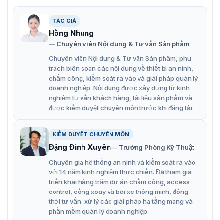
có thể chống nước và bụi. Đồng thời, thiết bị này được
tích hợp những tính năng đặc biệt:
TÁC GIẢ
Đèn LED cho biết quyền truy cập được phép hoặc bị
Hồng Nhung
từ chối
Chuyên viên Nội dung & Tư vấn Sản phẩm
Đầu đọc thẻ proximity 125 KHz
Chuyên viên Nội dung & Tư vấn Sản phẩm, phụ
trách biên soạn các nội dung về thiết bị an ninh,
Giao thức kết nối: Wiegand 26 hoặc 34 bit có thể
chấm công, kiểm soát ra vào và giải pháp quản lý
điều chỉnh tại chỗ
doanh nghiệp. Nội dung được xây dựng từ kinh
nghiệm tư vấn khách hàng, tài liệu sản phẩm và
Tích hợp đèn LED hiển thị và âm thanh thông báo
được kiểm duyệt chuyên môn trước khi đăng tải.
Thiết kế tiêu chuẩn theo tiêu chuẩn IP65
Lắp đặt trong nhà hoặc ngoài trời
KIỂM DUYỆT CHUYÊN MÔN
Đặng Đình Xuyên
Trưởng Phòng Kỹ Thuật
Khoảng cách đọc thẻ lên tới 5cm
Chuyên gia hệ thống an ninh và kiểm soát ra vào
Lắp đặt trên bề mặt tường
với 14 năm kinh nghiệm thực chiến. Đã tham gia
Thiết kế kiểu dáng hiện đại và thanh lịch
triển khai hàng trăm dự án chấm công, access
control, cổng xoay và bãi xe thông minh, đồng
Chuyên dụng cho hệ thống kiểm soát ra vào
thời tư vấn, xử lý các giải pháp hạ tầng mạng và
phần mềm quản lý doanh nghiệp.