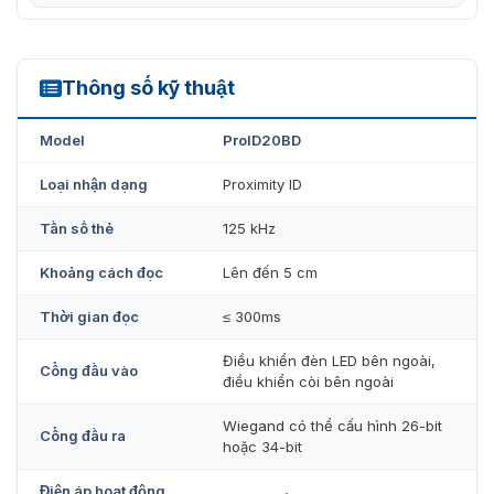
Địa chỉ cung cấp thiết bị ProID20BD
chính hãng
Để thiết bị đầu đọc thẻ
ZKTeco ProID20BD
này có thể
Thông số kỹ thuật
ProID20BD
phát huy tối đa tính năng, thì thiết bị cần phải được thiết
kế và bố trí lắp đặt một cách đúng đắn. Đến với
Model
ProID20BD
VietnamSmart, bạn không cần phải lo lắng về tính thiết
thực cũng như chất lượng của sản phẩm.
Loại nhận dạng
Proximity ID
Liên hệ với chúng tôi qua hotline: 0936611372 để được
Tần số thẻ
125 kHz
tư vấn miễn phí và hỗ trợ trực tiếp!
Khoảng cách đọc
Lên đến 5 cm
Thời gian đọc
≤ 300ms
Điều khiển đèn LED bên ngoài,
Cổng đầu vào
điều khiển còi bên ngoài
Wiegand có thể cấu hình 26-bit
Cổng đầu ra
hoặc 34-bit
Điện áp hoạt động,