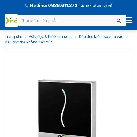
Hotline: 0936.611.372
(8h-18h kể cả T7,CN)
Trang chủ
›
Đầu đọc & thẻ kiểm soát
›
Đầu đọc kiểm soát ra vào
›
Đầu đọc thẻ không tiếp xúc