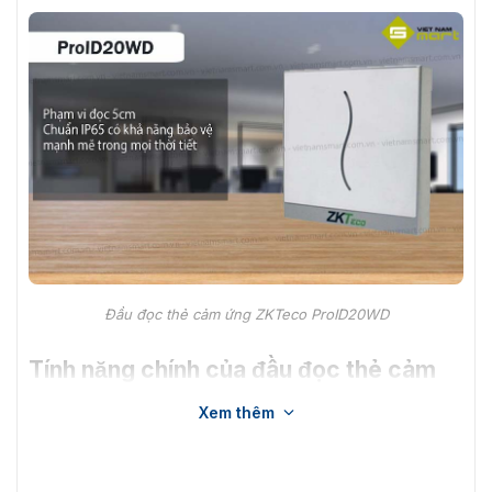
Đầu đọc thẻ cảm ứng ZKTeco ProID20WD
Tính năng chính
của đầu đọc thẻ cảm
ứng ProID20WD
Xem thêm
Đầu đọc thẻ cảm ứng ZKTeco ProID20WD có khả năng tự
bảo vệ mạnh mẽ trong mọi thời tiết bởi đạt chuẩn IP65