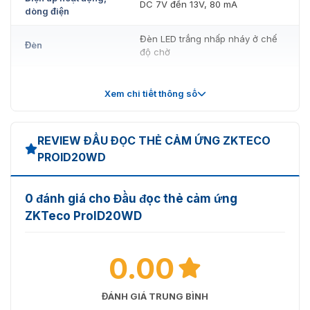
DC 7V đến 13V, 80 mA
dòng điện
Đèn LED trắng nhấp nháy ở chế
Đèn
độ chờ
Nhiệt độ làm việc
-10°C đến +65°C
Xem chi tiết thông số
Độ ẩm tương đối 10% đến 90%,
Độ ẩm hoạt động
không ngưng tụ
REVIEW ĐẦU ĐỌC THẺ CẢM ỨNG ZKTECO
Còi
Hỗ trợ
PROID20WD
Mức độ bảo vệ
IP65
0 đánh giá cho Đầu đọc thẻ cảm ứng
Màu sắc
Màu trắng
ZKTeco ProID20WD
Kích thước, mm
90mm×90mm×16mm
0.00
ĐÁNH GIÁ TRUNG BÌNH