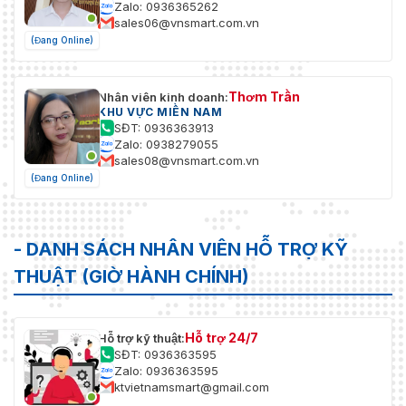
Zalo: 0936365262
sales06@vnsmart.com.vn
(Đang Online)
Thơm Trần
Nhân viên kinh doanh:
KHU VỰC MIỀN NAM
SĐT: 0936363913
Zalo: 0938279055
sales08@vnsmart.com.vn
(Đang Online)
- DANH SÁCH NHÂN VIÊN HỖ TRỢ KỸ
THUẬT (GIỜ HÀNH CHÍNH)
Hỗ trợ 24/7
Hỗ trợ kỹ thuật:
SĐT: 0936363595
Zalo: 0936363595
ktvietnamsmart@gmail.com