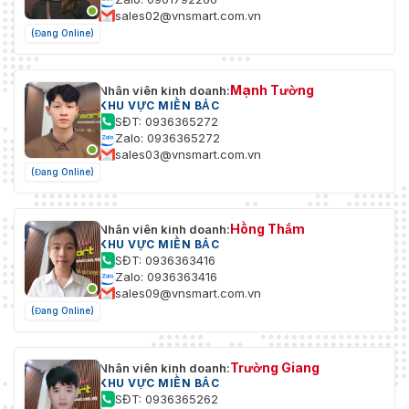
sales02@vnsmart.com.vn
(Đang Online)
Mạnh Tường
Nhân viên kinh doanh:
KHU VỰC MIỀN BẮC
SĐT: 0936365272
Zalo: 0936365272
sales03@vnsmart.com.vn
(Đang Online)
Hồng Thắm
Nhân viên kinh doanh:
KHU VỰC MIỀN BẮC
SĐT: 0936363416
Zalo: 0936363416
sales09@vnsmart.com.vn
(Đang Online)
Trường Giang
Nhân viên kinh doanh:
KHU VỰC MIỀN BẮC
SĐT: 0936365262