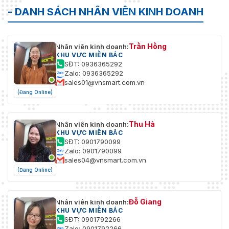
- DANH SÁCH NHÂN VIÊN KINH DOANH
Trần Hồng
Nhân viên kinh doanh:
KHU VỰC MIỀN BẮC
SĐT: 0936365292
Zalo: 0936365292
sales01@vnsmart.com.vn
(Đang Online)
Thu Hà
Nhân viên kinh doanh:
KHU VỰC MIỀN BẮC
SĐT: 0901790099
Zalo: 0901790099
sales04@vnsmart.com.vn
(Đang Online)
Đỗ Giang
Nhân viên kinh doanh:
KHU VỰC MIỀN BẮC
SĐT: 0901792266
Zalo: 0901792266