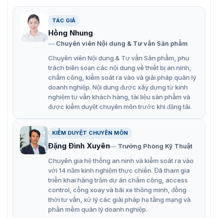
và có thiết kế hiện đại, sang trọng, dòng sản phẩm này
là sự lựa chọn hoàn hảo cho các ứng dụng trong nhà
hoặc ngoài trời.
TÁC GIẢ
Hồng Nhung
Đèn LED hiển thị cùng loa tích hợp
Chuyên viên Nội dung & Tư vấn Sản phẩm
Đọc thẻ cảm ứng proximity 125KHz
Chuyên viên Nội dung & Tư vấn Sản phẩm, phụ
trách biên soạn các nội dung về thiết bị an ninh,
Khoảng cách đọc thẻ proximity lên tới 5cm
chấm công, kiểm soát ra vào và giải pháp quản lý
Tiêu chuẩn ngoài trời, chịu nước IP65
doanh nghiệp. Nội dung được xây dựng từ kinh
nghiệm tư vấn khách hàng, tài liệu sản phẩm và
Chất liệu: nhựa ABS và PC có kết cấu bền bỉ
được kiểm duyệt chuyên môn trước khi đăng tải.
Thời gian nhận thẻ rất nhanh ≤ 300ms và cho độ
chính xác cao.
KIỂM DUYỆT CHUYÊN MÔN
Đèn led hiển thị: 2 màu xanh lá/đỏ
Đặng Đình Xuyên
Trưởng Phòng Kỹ Thuật
Chuyên gia hệ thống an ninh và kiểm soát ra vào
Địa chỉ đặt mua đầu đọc thẻ cảm ứng
với 14 năm kinh nghiệm thực chiến. Đã tham gia
triển khai hàng trăm dự án chấm công, access
ProID20WD chính hãng
control, cổng xoay và bãi xe thông minh, đồng
thời tư vấn, xử lý các giải pháp hạ tầng mạng và
Đầu đọc thẻ ProID20WD sẽ là một giải pháp tối ưu dành
phần mềm quản lý doanh nghiệp.
cho nhu cầu lắp đặt tại cửa của bạn. Liên hệ ngay với