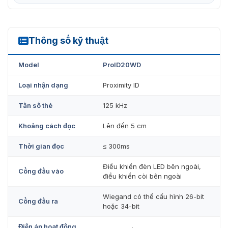
VietnamSmart chúng tôi với hotline:
093.6611.372
để
được mua thiết bị với mức giá hợp lý nhất. Chúng tôi với
đội ngũ nhân viên chuyên nghiệp, sẽ giải đáp mọi thắc
mắc về sản phẩm.
Thông số kỹ thuật
ProID20WD
Model
ProID20WD
Loại nhận dạng
Proximity ID
Tần số thẻ
125 kHz
Khoảng cách đọc
Lên đến 5 cm
Thời gian đọc
≤ 300ms
Điều khiển đèn LED bên ngoài,
Cổng đầu vào
điều khiển còi bên ngoài
Wiegand có thể cấu hình 26-bit
Cổng đầu ra
hoặc 34-bit
Điện áp hoạt động,