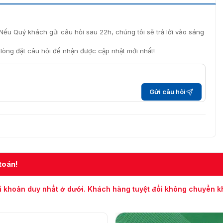
thẻ DS-K1108AMK cùng các phụ kiện
ình, chúng tôi sẽ hỗ trợ bạn giải đáp thắc mắc và khắc
 chúng tôi qua hotline 093.6611.372 để được tư vấn, hỗ trợ
Nếu Quý khách gửi câu hỏi sau 22h, chúng tôi sẽ trả lời vào sáng
báo giá nhanh chóng!
i lòng đặt câu hỏi để nhận được cập nhật mới nhất!
Gửi câu hỏi
toán!
i khoản duy nhất ở dưới. Khách hàng tuyệt đối không chuyển 