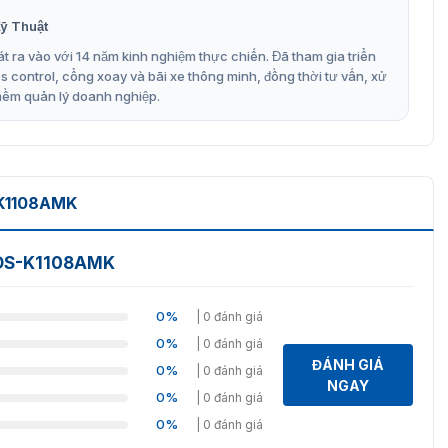
ỹ Thuật
t ra vào với 14 năm kinh nghiệm thực chiến. Đã tham gia triển
control, cổng xoay và bãi xe thông minh, đồng thời tư vấn, xử
mềm quản lý doanh nghiệp.
ụi bẩn
 rung và tiếng bíp.
-K1108AMK
 (W26, W34) và OSDP, giúp tạo kết nối và truyền thông
n DS-K1108AMK
08AMK tốt nhất trên thị trường
0%
| 0 đánh giá
hẩm chính hãng được cung cấp bởi công ty Vietnamsmart
0%
| 0 đánh giá
c tiếp từ thương hiệu Hikvision, đảm bảo chất lượng cao và
ĐÁNH GIÁ
n sự yên tâm cho bạn khi mua và sử dụng các sản phẩm
0%
| 0 đánh giá
NGAY
0%
| 0 đánh giá
0%
| 0 đánh giá