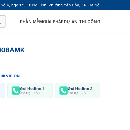
Số 4, ngõ 173 Trung Kính, Phường Yên Hòa, TP. Hà Nội
PHẦN MỀM
GIẢI PHÁP
DỰ ÁN THI CÔNG
K1108AMK
HIKVISION
Gọi Hotline 1
Gọi Hotline 2
(Hỗ trợ 24/7)
(Hỗ trợ 24/7)