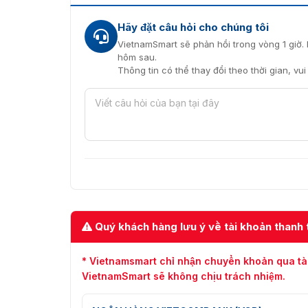
Ảnh thực tế đầu đọc 
Hãy đặt câu hỏi cho chúng tôi
Với đội ngũ kỹ thuật chuyên nghiệp và nhiệt t
phục lỗi một cách nhanh nhất. Hãy liên hệ với
VietnamSmart sẽ phản hồi trong vòng 1 giờ. 
về đầu đọc thẻ DS-K1108AMK cũng như nhận 
hôm sau.
Thông tin có thể thay đổi theo thời gian, vu
Quý khách hàng lưu ý về tài khoản thanh 
* Vietnamsmart chỉ nhận chuyển khoản qua tà
VietnamSmart sẽ không chịu trách nhiệm.