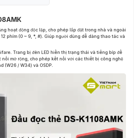
1108AMK
ng hoạt động độc lập, cho phép lắp đặt trong nhà và ngoài
 12 phím (0 ~ 9, *, #). Giúp người dùng dễ dàng thao tác và
mifare. Trang bị đèn LED hiển thị trạng thái và tiếng bíp để
t nối mở rộng, cho phép kết nối với các thiết bị công nghệ
and (W26 / W34) và OSDP.