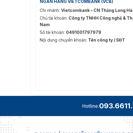
NGÂN HÀNG VIETCOMBANK (VCB)
Chi nhánh:
Vietcombank – CN Thăng Long Hà
Chủ tài khoản:
Công ty TNHH Công nghệ & Thô
Nam
Số tài khoản:
0491001797979
Nội dung chuyển khoản:
Tên công ty / SĐT
093.6611
Hotline: