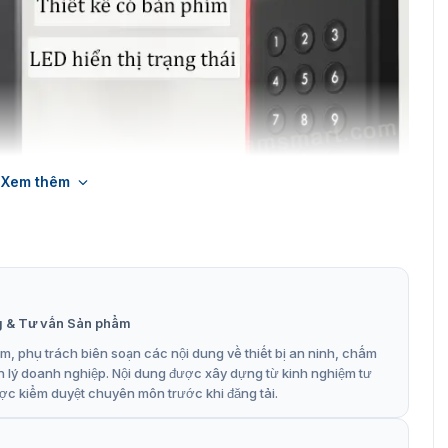
Xem thêm
u đọc thẻ Hikvision DS-K1108AMK
 thẻ DS-K1108AMK
g & Tư vấn Sản phẩm
, phụ trách biên soạn các nội dung về thiết bị an ninh, chấm
âng cấp thêm bàn phím so với sản phẩm trước đó là DS-
n lý doanh nghiệp. Nội dung được xây dựng từ kinh nghiệm tư
 tin tùy chỉnh và dễ dàng thao tác. Dưới đây là các tính
ợc kiểm duyệt chuyên môn trước khi đăng tải.