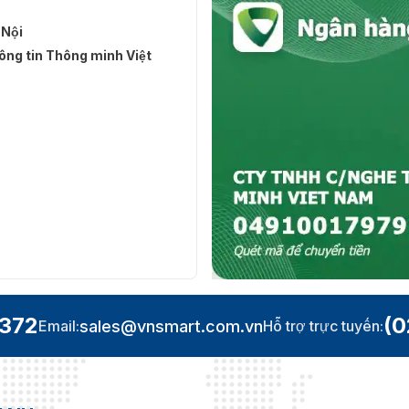
 Nội
ng tin Thông minh Việt
.372
(0
sales@vnsmart.com.vn
Email:
Hỗ trợ trực tuyến: