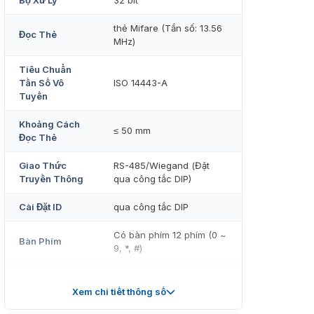
Bộ Xử Lý
32 bit
thẻ Mifare (Tần số: 13.56
Đọc Thẻ
MHz)
Tiêu Chuẩn
Tần Số Vô
ISO 14443-A
Tuyến
Khoảng Cách
≤ 50 mm
Đọc Thẻ
Giao Thức
RS-485/Wiegand (Đặt
Truyền Thông
qua công tắc DIP)
Cài Đặt ID
qua công tắc DIP
Có bàn phím 12 phím (0 ~
Bàn Phím
9, *, #)
Chỉ Báo
Đèn LED báo trạng thái
Xem chi tiết thông số
Nguồn Cấp
12VDC, 2 W