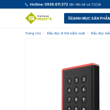
Hotline: 0936.611.372
(8h-18h kể cả T7,CN)
DANH MỤC SẢN PHẨ
Trang chủ
›
Đầu đọc & thẻ kiểm soát
›
Đầu đọc kiể