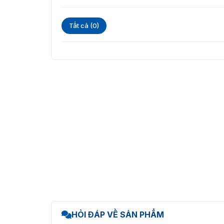
Tất cả (0)
HỎI ĐÁP VỀ SẢN PHẨM