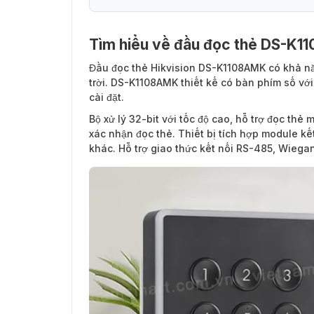
Tìm hiểu về đầu đọc thẻ DS-K
Đầu đọc thẻ Hikvision DS-K1108AMK
có khả nă
trời. DS-K1108AMK thiết kế có bàn phím số với
cài đặt.
Bộ xử lý 32-bit với tốc độ cao, hỗ trợ đọc thẻ 
xác nhận đọc thẻ. Thiết bị tích hợp module kế
khác. Hỗ trợ giao thức kết nối RS-485, Wieg