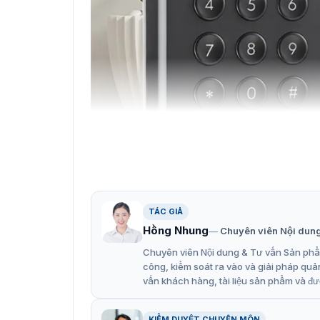
Giới thiệu về đầ
TÁC GIẢ
Tính năng nổi bật của đầu đọc
Hồng Nhung
Chuyên viên Nội dun
Chuyên viên Nội dung & Tư vấn Sản phẩm
Có thể thấy, đầu đọc thẻ DS-K1108AMK được n
công, kiểm soát ra vào và giải pháp quả
K1108AM. Giúp thiết bị có thể nhập thêm thông
vấn khách hàng, tài liệu sản phẩm và đư
năng nổi bật của sản phẩm:
Bộ xử lý 32-bit tốc độ cao.
KIỂM DUYỆT CHUYÊN MÔN