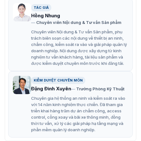
Đầu ghi hình 16 kênh Dahua DH-XVR4216AN-I
TÁC GIẢ
Hồng Nhung
Các đặc điểm chính của đầu ghi hình
Chuyên viên Nội dung & Tư vấn Sản phẩm
DH-XVR4216AN-I
Chuyên viên Nội dung & Tư vấn Sản phẩm, phụ
trách biên soạn các nội dung về thiết bị an ninh,
Đầu ghi hình Dahua DH-XVR4216AN-I hỗ trợ đồng thời 5
chấm công, kiểm soát ra vào và giải pháp quản lý
loại công nghệ camera bao gồm HDCVI, TVI, AHD,
doanh nghiệp. Nội dung được xây dựng từ kinh
Analog và IP, đem lại sự linh hoạt cao trong việc tích hợp
nghiệm tư vấn khách hàng, tài liệu sản phẩm và
hệ thống giám sát. Hỗ trợ chuẩn nén AI-Coding giúp tối
được kiểm duyệt chuyên môn trước khi đăng tải.
ưu hóa băng thông và dung lượng lưu trữ mà không làm
giảm chất lượng hình ảnh.
KIỂM DUYỆT CHUYÊN MÔN
Hỗ trợ ghi hình lên đến 16 kênh camera với độ phân
Đặng Đình Xuyên
Trưởng Phòng Kỹ Thuật
giải tối đa 1080p
Chuyên gia hệ thống an ninh và kiểm soát ra vào
Hỗ trợ kết nối với nhiều loại camera IP khác nhau
với 14 năm kinh nghiệm thực chiến. Đã tham gia
(lên đến 16 kênh + 2 kênh IP), mỗi kênh hỗ trợ độ
triển khai hàng trăm dự án chấm công, access
control, cổng xoay và bãi xe thông minh, đồng
phân giải lên đến 6MP.
thời tư vấn, xử lý các giải pháp hạ tầng mạng và
Hỗ trợ ghi hình với nhiều định dạng và tốc độ khác
phần mềm quản lý doanh nghiệp.
nhau, từ 1080N, 720p, đến 960H, D1 và CIF.