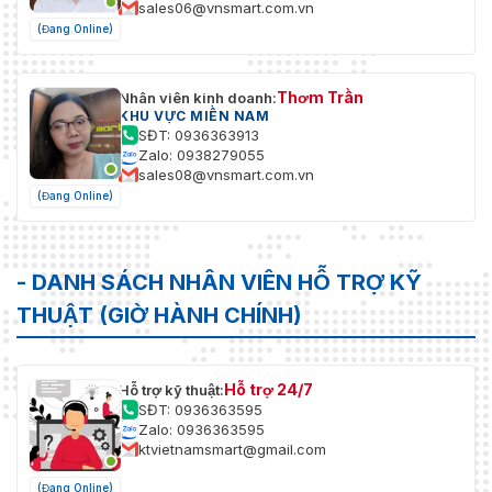
sales06@vnsmart.com.vn
(Đang Online)
Thơm Trần
Nhân viên kinh doanh:
KHU VỰC MIỀN NAM
SĐT: 0936363913
Zalo: 0938279055
sales08@vnsmart.com.vn
(Đang Online)
- DANH SÁCH NHÂN VIÊN HỖ TRỢ KỸ
THUẬT (GIỜ HÀNH CHÍNH)
Hỗ trợ 24/7
Hỗ trợ kỹ thuật:
SĐT: 0936363595
Zalo: 0936363595
ktvietnamsmart@gmail.com
(Đang Online)