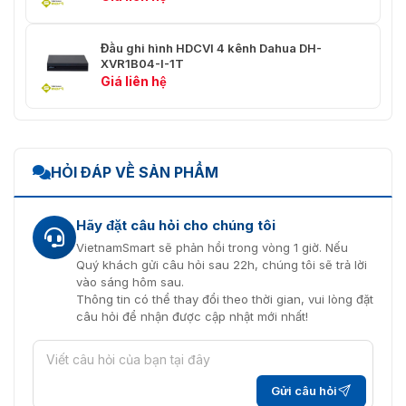
Mạng
Giao diện
1 Cổng RJ-45 (100 MB)
Đầu ghi hình HDCVI 4 kênh Dahua DH-
XVR1B04-I-1T
Giá liên hệ
HTTP; HTTPS; TCP/IP; IPv4/IPv6;
Wi-Fi; 3G/4G; UPnP; RTSP; UDP;
SMTP; NTP; DHCP; DNS; Bộ lọc IP;
Chức năng mạng
PPPoE; DDNS; FTP; Máy chủ báo
động; P2P; Tìm kiếm IP (Hỗ trợ
camera IP Dahua, DVR, NVS, v.v.)
HỎI ĐÁP VỀ SẢN PHẨM
Quyền truy cập tối
128 người dùng
đa của người dùng
Hãy đặt câu hỏi cho chúng tôi
VietnamSmart sẽ phản hồi trong vòng 1 giờ. Nếu
Điện thoại thông
Quý khách gửi câu hỏi sau 22h, chúng tôi sẽ trả lời
iPhone; iPad; Android
minh
vào sáng hôm sau.
Thông tin có thể thay đổi theo thời gian, vui lòng đặt
Khả năng tương tác
Tuân thủ ONVIF 16.12, CGI
câu hỏi để nhận được cập nhật mới nhất!
Phát hiện và báo động video
Ghi âm, PTZ, Tour, Đẩy video,
Gửi câu hỏi
Các sự kiện gây
Email, FTP, Ảnh chụp nhanh,