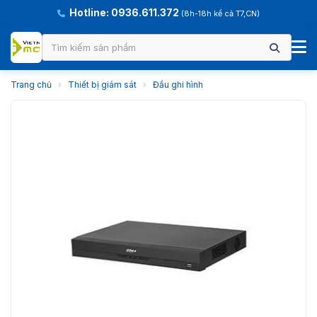
Hotline: 0936.611.372
(8h-18h kể cả T7,CN)
Trang chủ
›
Thiết bị giám sát
›
Đầu ghi hình