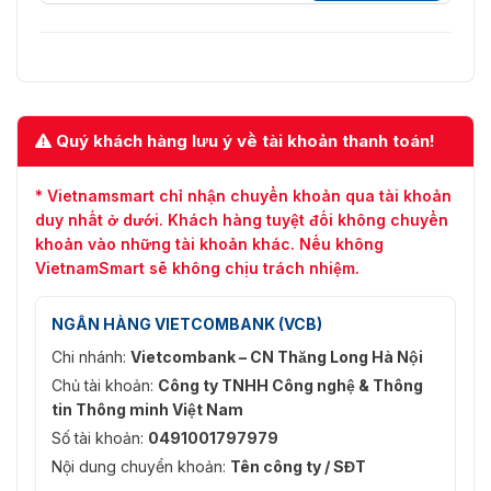
nên
Chuông báo và Mẹo trên màn
hình
Phát hiện chuyển động, Vùng
Phát hiện video
MD: 396 (22 × 18), Mất video, Giả
mạo và Chẩn đoán
Quý khách hàng lưu ý về tài khoản thanh toán!
Phát lại và Sao lưu
* Vietnamsmart chỉ nhận chuyển khoản qua tài khoản
Phát lại
1/4/9/16
duy nhất ở dưới. Khách hàng tuyệt đối không chuyển
khoản vào những tài khoản khác. Nếu không
Thời gian/Ngày tháng, Báo thức,
VietnamSmart sẽ không chịu trách nhiệm.
Chế độ tìm kiếm
MD và Tìm kiếm chính xác (chính
xác đến từng giây)
NGÂN HÀNG VIETCOMBANK (VCB)
Phát; Tạm dừng; Dừng; Tua lại;
Chi nhánh:
Vietcombank – CN Thăng Long Hà Nội
Phát nhanh; Phát chậm; Tệp tiếp
theo; Tệp trước; Máy ảnh tiếp
Chủ tài khoản:
Công ty TNHH Công nghệ & Thông
Chức năng phát lại
theo; Máy ảnh trước; Toàn màn
tin Thông minh Việt Nam
hình; Lặp lại; Trộn; Lựa chọn sao
Số tài khoản:
0491001797979
lưu; Thu phóng kỹ thuật số
Nội dung chuyển khoản:
Tên công ty / SĐT
Chế độ sao lưu
Thiết bị USB/Mạng