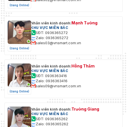
và nhiều hơn nữa
(Đang Online)
Mạnh Tường
Nhân viên kinh doanh:
KHU VỰC MIỀN BẮC
SĐT: 0936365272
Zalo: 0936365272
sales03@vnsmart.com.vn
(Đang Online)
Hồng Thắm
Nhân viên kinh doanh:
KHU VỰC MIỀN BẮC
SĐT: 0936363416
Zalo: 0936363416
sales09@vnsmart.com.vn
(Đang Online)
Trường Giang
Nhân viên kinh doanh:
KHU VỰC MIỀN BẮC
SĐT: 0936365262
Zalo: 0936365262