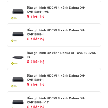
Nén âm thanh
G.711A, G.711U, PCM
Đầu ghi hình HDCVI 4 kênh Dahua DH-
XVR1B04-I-VN
Tỷ lệ mẫu âm thanh
8 KHz, 16 bit cho mỗi kênh
Giá liên hệ
Tốc độ âm thanh
64 kbps cho mỗi kênh
Đầu ghi hình HDCVI 8 kênh Dahua DH-
XVR1B08-I
Trưng bày
Giá liên hệ
Giao diện
1HDMI; 1VGA
Đầu ghi hình 32 kênh Dahua DH-XVR5232AN-
1920×1080, 1280×1024,
Độ phân giải
I3
1280×720
Giá liên hệ
Khi chế độ mở rộng IP không
Màn hình đa màn
được bật: 1/4/8/9/16
Đầu ghi hình HDCVI 4 kênh Dahua DH-
hình
Khi chế độ mở rộng IP được bật:
XVR1B04-I
1/4/8/9/16
Giá liên hệ
Tiêu đề camera; Thời gian; Mất
Hệ điều hành
video; Khóa camera; Phát hiện
Đầu ghi hình HDCVI 8 kênh Dahua DH-
chuyển động; Ghi hình
XVR1B08-I-1T
Giá liên hệ