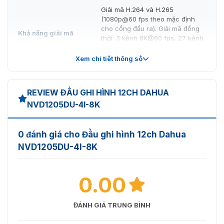
Giải mã H.264 và H.265
(1080p@60 fps theo mặc định
cho cổng đầu ra). Giải mã đồng
Khả năng giải mã
thời: 3 kênh 8K@60 fps, 27 kênh
4K@30 fps, 108 kênh 1080p@30
fps hoặc 432 kênh D1@30 fps.
Xem chi tiết thông số
QCIF; CIF; 2CIF; HD1; D1; 960H;
Độ phân giải giải
720p; 1080p; 3 MP; 4 MP; 5 MP; 6
mã
REVIEW ĐẦU GHI HÌNH 12CH DAHUA
MP; 8 MP; 12 MP; 32 MP
NVD1205DU-4I-8K
1024 × 768@60 fps; 1280 ×
720@60 fps; 1280 × 1024@60
0 đánh giá cho Đầu ghi hình 12ch Dahua
fps; 1920 × 1080@60 fps; 1920 ×
Độ phân giải đầu ra
1200@60 fps; 2048 × 1152@60
NVD1205DU-4I-8K
fps; 3840 × 2160@30 fps; 3840 ×
2160@60 fps
0.00
Loại băng thông
Luồng tổng hợp; Luồng video
Video đầu vào
ĐÁNH GIÁ TRUNG BÌNH
Cổng đầu vào