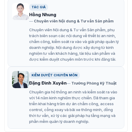
TÁC GIẢ
Giải mã đồng bộ thành 3 kênh 8K@60 khung
Hồng Nhung
hình/giây, video 27 kênh 4K@30 khung hình/giây,
Chuyên viên Nội dung & Tư vấn Sản phẩm
108 kênh 1080p@30 khung hình/giây hoặc video
Chuyên viên Nội dung & Tư vấn Sản phẩm, phụ
D1@30 khung hình/giây 432 kênh.
trách biên soạn các nội dung về thiết bị an ninh,
Chia thành 1, 4, 6, 8, 9, 16, 25 và 36 cửa sổ và hỗ trợ
chấm công, kiểm soát ra vào và giải pháp quản lý
doanh nghiệp. Nội dung được xây dựng từ kinh
phân chia tùy chỉnh M × N.
nghiệm tư vấn khách hàng, tài liệu sản phẩm và
Các độ phân giải sau được hỗ trợ thông qua cổng
được kiểm duyệt chuyên môn trước khi đăng tải.
đầu ra HDMI: 3840 × 2160, 1920 × 1080, 1280 × 1024,
1280 × 720 và 1024 × 768.
KIỂM DUYỆT CHUYÊN MÔN
Hỗ trợ lên đến 3840 × 2160 cho các cổng đầu vào DP
Đặng Đình Xuyên
Trưởng Phòng Kỹ Thuật
và HDMI.
Chuyên gia hệ thống an ninh và kiểm soát ra vào
với 14 năm kinh nghiệm thực chiến. Đã tham gia
triển khai hàng trăm dự án chấm công, access
control, cổng xoay và bãi xe thông minh, đồng
thời tư vấn, xử lý các giải pháp hạ tầng mạng và
phần mềm quản lý doanh nghiệp.