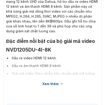
mạng 12 kênh UHD của Dahua, hỗ trợ đầu ra video HDMI
12 kênh và âm thanh HDMI 8 kênh. Sản phẩm này có
khả năng giải mã đồng thời video với các chuẩn như
MPEG2, H.264, H.265, SVAC, MJPEG ở nhiều độ phân
giải khác nhau, lên đến 8K@60fps. Đầu ghi hỗ trợ chia
cửa sổ linh hoạt từ 1 đến 36 và phù hợp cho các ứng
dụng giám sát chất lượng cao.
Đặc điểm nổi bật của bộ giải mã video
NVD1205DU-4I-8K
Đầu ra video HDMI 12 kênh.
Đầu ra âm thanh HDMI 8 kênh.
Giải mã video theo nhiều tiêu chuẩn giải mã luồng
video, chẳng hạn như MPEG2, MPEG4, H.264, H.265,
Xem thêm
SVAC và MJPEG.
Giải mã luồng video thành nhiều độ phân giải bao
gồm QCIF, CIF, 2CIF, HD1, D1, 720p, 1080p, 3 MP, 5 MP,
6 MP, 8 MP, 12 MP và 32 MP