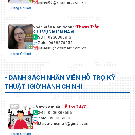
sales06@vnsmart.com.vn
(Đang Online)
Thơm Trần
Nhân viên kinh doanh:
KHU VỰC MIỀN NAM
SĐT: 0936363913
Zalo: 0938279055
sales08@vnsmart.com.vn
(Đang Online)
- DANH SÁCH NHÂN VIÊN HỖ TRỢ KỸ
THUẬT (GIỜ HÀNH CHÍNH)
Hỗ trợ 24/7
Hỗ trợ kỹ thuật:
SĐT: 0936363595
Zalo: 0936363595
ktvietnamsmart@gmail.com
(Đang Online)