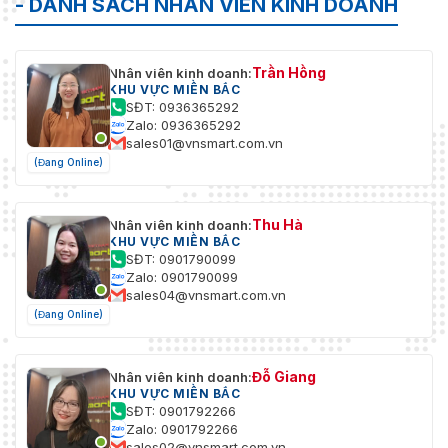
- DANH SÁCH NHÂN VIÊN KINH DOANH
Trần Hồng
Nhân viên kinh doanh:
KHU VỰC MIỀN BẮC
SĐT: 0936365292
Zalo: 0936365292
sales01@vnsmart.com.vn
(Đang Online)
Thu Hà
Nhân viên kinh doanh:
KHU VỰC MIỀN BẮC
SĐT: 0901790099
Zalo: 0901790099
sales04@vnsmart.com.vn
(Đang Online)
Đỗ Giang
Nhân viên kinh doanh:
KHU VỰC MIỀN BẮC
SĐT: 0901792266
Zalo: 0901792266
sales02@vnsmart.com.vn