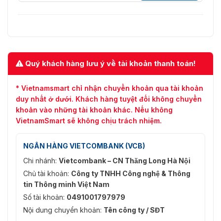
Thông số chung
Nguồn cung cấp
100–240 VAC, 50 Hz/60 Hz
Công suất tiêu thụ
≤100 W
–10 °C đến +55 °C (+14 °F đến
Quý khách hàng lưu ý về tài khoản thanh toán!
Nhiệt độ hoạt động
131 °F)
* Vietnamsmart chỉ nhận chuyển khoản qua tài khoản
Độ ẩm hoạt động
10%–95% (86 kPa–106 kPa)
duy nhất ở dưới. Khách hàng tuyệt đối không chuyển
khoản vào những tài khoản khác. Nếu không
70 mm × 408 mm × 440 mm
Kích thước sản
VietnamSmart sẽ không chịu trách nhiệm.
(2.76" × 16.06" × 17.32") (1.5 U)
phẩm
(Cao × Rộng × Sâu)
NGÂN HÀNG VIETCOMBANK (VCB)
200 mm × 508 mm × 557 mm
Kích thước bao bì
(7.87" × 20.00" × 21.93") (Cao ×
Chi nhánh:
Vietcombank – CN Thăng Long Hà Nội
Rộng × Sâu)
Chủ tài khoản:
Công ty TNHH Công nghệ & Thông
tin Thông minh Việt Nam
Trọng lượng tổng
7.5 kg–7.8 kg (16.53 lb–17.20 lb)
Số tài khoản:
0491001797979
Trọng lượng tịnh
5.5 kg–5.8 kg (12.13 lb–12.79 lb)
Nội dung chuyển khoản:
Tên công ty / SĐT