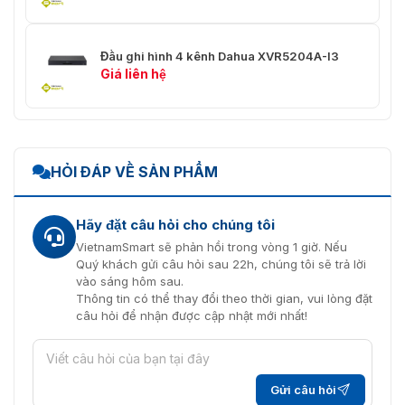
hỗ trợ qua DP2)
Cổng kết nối
Đầu ghi hình 4 kênh Dahua XVR5204A-I3
Giá liên hệ
Đầu ra video
12 × HDMI
Đầu ra âm thanh
Cổng 3.5 mm, 8 × HDMI
Đầu vào báo động
4 (Đầu vào tín hiệu TTL 5V)
HỎI ĐÁP VỀ SẢN PHẨM
4 đầu ra rơ le (Đầu ra liên kết 30
Đầu ra báo động
VDC 1A và 125 VAC 0.5A)
Hãy đặt câu hỏi cho chúng tôi
VietnamSmart sẽ phản hồi trong vòng 1 giờ. Nếu
2 × cổng quang gigabit, 2 ×
Cổng mạng
Quý khách gửi câu hỏi sau 22h, chúng tôi sẽ trả lời
cổng điện gigabit
vào sáng hôm sau.
Thông tin có thể thay đổi theo thời gian, vui lòng đặt
RS-232
3 (1 × DB9, 2 × RJ-45)
câu hỏi để nhận được cập nhật mới nhất!
USB
4 (2 × USB 3.0, 2 × USB 2.0)
RS-485
1
Gửi câu hỏi