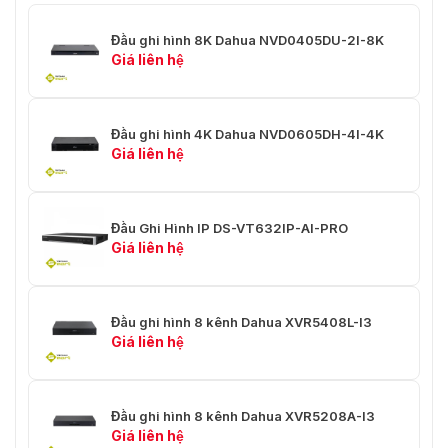
Hiển thị hình ảnh nền độ phân
Màu nền
Đầu ghi hình 8K Dahua NVD0405DU-2I-8K
giải cao, hỗ trợ cài đặt màu nền
Giá liên hệ
mặc định cho màn hình video.
Hiển thị người, khuôn mặt,
Kích hoạt chức
phương tiện cơ giới và phi cơ
Đầu ghi hình 4K Dahua NVD0605DH-4I-4K
năng AI
giới, mật độ đám đông và quy tắc
Giá liên hệ
AI trên màn hình lớn.
Hỗ trợ OSD và cấu hình vị trí, kích
LED ảo
thước phông chữ nội dung.
Đầu Ghi Hình IP DS-VT632IP-AI-PRO
Giá liên hệ
800 × 600@60 fps; 1024 ×
768@60 fps; 1152 × 864@60 fps;
1280 × 720@60 fps; 1280 ×
800@60 fps; 1280 × 960@60 fps;
Đầu ghi hình 8 kênh Dahua XVR5408L-I3
1280 × 1024@60 fps; 1366 ×
Giá liên hệ
Độ phân giải đầu
768@60 fps; 1440 × 900@60 fps;
vào
1680 × 1050@60 fps; 1920 ×
1080@60 fps; 3840 × 2160@30
fps (chỉ hỗ trợ qua HDMI2); 3840
Đầu ghi hình 8 kênh Dahua XVR5208A-I3
× 2160@60 fps (chỉ hỗ trợ qua
Giá liên hệ
DP2), 4096 × 2160@30 fps (chỉ