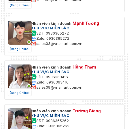
(Đang Online)
Mạnh Tường
Nhân viên kinh doanh:
KHU VỰC MIỀN BẮC
SĐT: 0936365272
Zalo: 0936365272
sales03@vnsmart.com.vn
(Đang Online)
Hồng Thắm
Nhân viên kinh doanh:
KHU VỰC MIỀN BẮC
SĐT: 0936363416
Zalo: 0936363416
sales09@vnsmart.com.vn
(Đang Online)
Trường Giang
Nhân viên kinh doanh:
KHU VỰC MIỀN BẮC
SĐT: 0936365262
Zalo: 0936365262