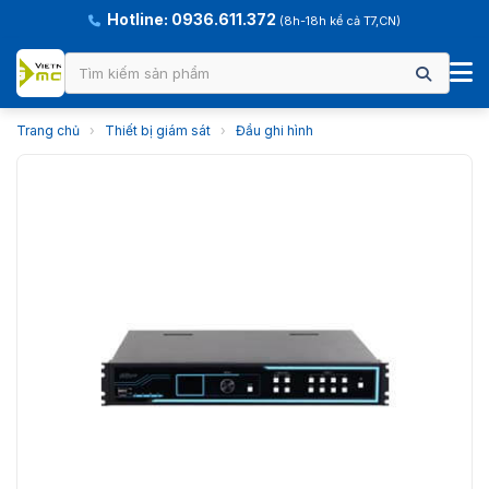
Hotline: 0936.611.372
(8h-18h kể cả T7,CN)
Trang chủ
›
Thiết bị giám sát
›
Đầu ghi hình