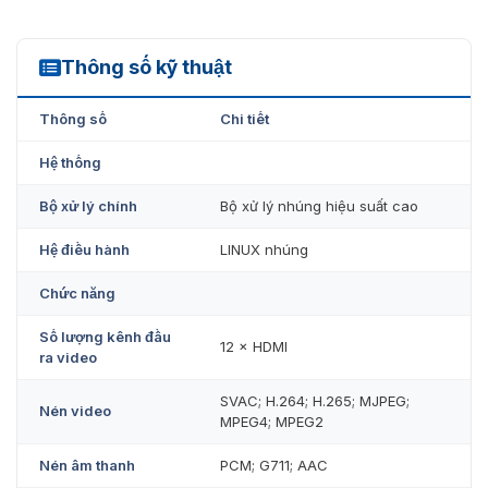
Thông số kỹ thuật
NVD1205DU-4I-8K
Thông số
Chi tiết
Hệ thống
Bộ xử lý chính
Bộ xử lý nhúng hiệu suất cao
Hệ điều hành
LINUX nhúng
Chức năng
Số lượng kênh đầu
12 × HDMI
ra video
SVAC; H.264; H.265; MJPEG;
Nén video
MPEG4; MPEG2
Nén âm thanh
PCM; G711; AAC