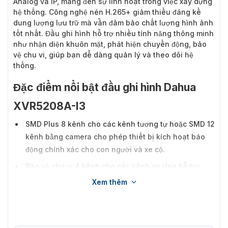
Analog và IP, mang đến sự linh hoạt trong việc xây dựng
hệ thống. Công nghệ nén H.265+ giảm thiểu đáng kể
dung lượng lưu trữ mà vẫn đảm bảo chất lượng hình ảnh
tốt nhất. Đầu ghi hình hỗ trợ nhiều tính năng thông minh
như nhận diện khuôn mặt, phát hiện chuyển động, bảo
vệ chu vi, giúp bạn dễ dàng quản lý và theo dõi hệ
thống.
Đặc điểm nổi bật đầu ghi hình Dahua
XVR5208A-I3
SMD Plus 8 kênh cho các kênh tương tự hoặc SMD 12
kênh bằng camera cho phép thiết bị kích hoạt báo
động chính xác cho con người và xe cộ.
Bảo vệ chu vi 4 kênh cho các kênh analog hỗ trợ
phát hiện tripwire và xâm nhập được hỗ trợ bởi AI.
Xem thêm
Nhận dạng khuôn mặt 2 kênh cho các kênh tương tự
hỗ trợ so sánh khuôn mặt.
Mã hóa AI 8 kênh giúp tiết kiệm dung lượng lưu trữ