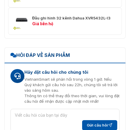
(các kênh analog được chuyển
đổi thành kênh IP)
băng thông đầu vào: 64 Mbps,
băng thông ghi: 64 Mbps và băng
Đầu ghi hình 32 kênh Dahua XVR5432L-I3
Đầu vào camera IP
thông đầu ra: 64 Mbps
Giá liên hệ
*Sau khi bật phần mở rộng IP,
không thể sử dụng Phân tích
chất lượng video, Thay đổi cảnh,
Nhận dạng khuôn mặt, Phát hiện
khuôn mặt, SMD, Bảo vệ chu vi.
HỎI ĐÁP VỀ SẢN PHẨM
Dòng chính:
Chế độ 5MP: 4 kênh 5MP@(1-
Hãy đặt câu hỏi cho chúng tôi
6fps); các kênh khác 5M-N@(1-
12fps）
VietnamSmart sẽ phản hồi trong vòng 1 giờ. Nếu
Khả năng mã hóa
Chế độ 5M-N: 5M-N@(1 fps –12
Quý khách gửi câu hỏi sau 22h, chúng tôi sẽ trả lời
fps); 4M-N/1080p@(1 fps–15 fps);
vào sáng hôm sau.
1080N/720p/960H/D1/CIF@(1
Thông tin có thể thay đổi theo thời gian, vui lòng đặt
fps–25/30 fps)
câu hỏi để nhận được cập nhật mới nhất!
Dòng phụ: D1/CIF@(1 fps–15 fps)
luồng kép
Đúng
Gửi câu hỏi
Tốc độ bit video
32kbps–6144kbps