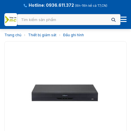
Hotline: 0936.611.372
(8h-18h kể cả T7,CN)
Trang chủ
›
Thiết bị giám sát
›
Đầu ghi hình