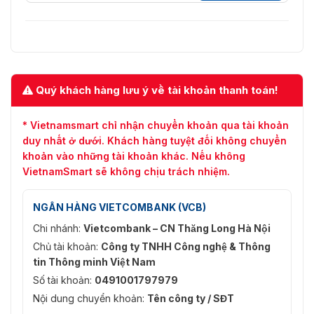
Lấy mẫu âm thanh
8kHz, 16bit
Tốc độ bit âm thanh
64 kbps
1HDMI, 1VGA
Quý khách hàng lưu ý về tài khoản thanh toán!
HDMI: 1920 × 1080, 1280 × 1024,
Đầu ra video
1280 × 720
VGA: 1920 × 1080, 1280 × 1024,
* Vietnamsmart chỉ nhận chuyển khoản qua tài khoản
1280 × 720
duy nhất ở dưới. Khách hàng tuyệt đối không chuyển
khoản vào những tài khoản khác. Nếu không
Khi chế độ mở rộng IP không
VietnamSmart sẽ không chịu trách nhiệm.
Màn hình đa màn
được bật: 1/4/8/9
hình
Khi chế độ mở rộng IP được bật:
1/4/8/9/16
NGÂN HÀNG VIETCOMBANK (VCB)
Chi nhánh:
Vietcombank – CN Thăng Long Hà Nội
Truy cập máy ảnh
Panasonic; Sony; Hanwha; Axis;
của bên thứ ba
Arecont; ONVIF
Chủ tài khoản:
Công ty TNHH Công nghệ & Thông
tin Thông minh Việt Nam
Tiêu chuẩn nén
Số tài khoản:
0491001797979
Nội dung chuyển khoản:
Tên công ty / SĐT
Mã hóa AI; Smart H.265+; H.265;
Nén Video
Smart H.264+; H.264