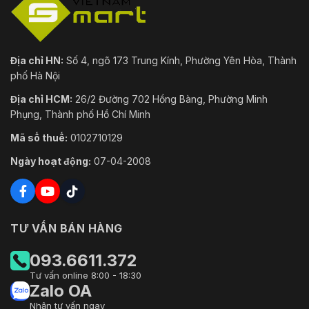
gói
(Rộng × Sâu × Cao)
–10 °C đến +55 °C (+14 °F đến
Nhiệt độ hoạt động
+131 °F)
Địa chỉ HN:
Số 4, ngõ 173 Trung Kính, Phường Yên Hòa, Thành
phố Hà Nội
–20 °C đến +60 °C (–4 °F đến
Nhiệt độ lưu trữ
+140 °F)
Địa chỉ HCM:
26/2 Đường 702 Hồng Bàng, Phường Minh
Phụng, Thành phố Hồ Chí Minh
Độ ẩm hoạt động
10%–90% (RH), không ngưng tụ
Mã số thuế:
0102710129
Cài đặt
Máy tính để bàn
Ngày hoạt động:
07-04-2008
CE: CE-LVD: IEC 62368-1 CE-
EMC: EN 61000-3-2, EN 61000-3-
Chứng nhận
3, EN 55032, EN 50130, EN
55024, EN 55035
TƯ VẤN BÁN HÀNG
093.6611.372
Tư vấn online 8:00 - 18:30
Zalo OA
Nhận tư vấn ngay