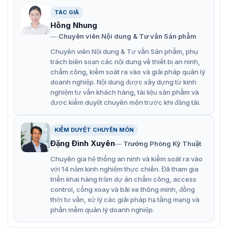
và băng thông trong khi vẫn duy trì chi tiết của mục
TÁC GIẢ
tiêu trong video.
Hồng Nhung
Chuyên viên Nội dung & Tư vấn Sản phẩm
Hỗ trợ đầu vào video HDCVI, AHD, TVI, CVBS và IP.
Chuyên viên Nội dung & Tư vấn Sản phẩm, phụ
Hỗ trợ đầu vào camera IP lên đến 12 kênh và mỗi
trách biên soạn các nội dung về thiết bị an ninh,
kênh có thể lên đến 6 MP. Băng thông đầu vào đạt
chấm công, kiểm soát ra vào và giải pháp quản lý
64 Mbps.
doanh nghiệp. Nội dung được xây dựng từ kinh
nghiệm tư vấn khách hàng, tài liệu sản phẩm và
Nén video luồng kép thông minh H.265+ và H.265.
được kiểm duyệt chuyên môn trước khi đăng tải.
Khả năng IoT và POS.
KIỂM DUYỆT CHUYÊN MÔN
Đặng Đình Xuyên
Trưởng Phòng Kỹ Thuật
Chuyên gia hệ thống an ninh và kiểm soát ra vào
với 14 năm kinh nghiệm thực chiến. Đã tham gia
triển khai hàng trăm dự án chấm công, access
control, cổng xoay và bãi xe thông minh, đồng
thời tư vấn, xử lý các giải pháp hạ tầng mạng và
phần mềm quản lý doanh nghiệp.