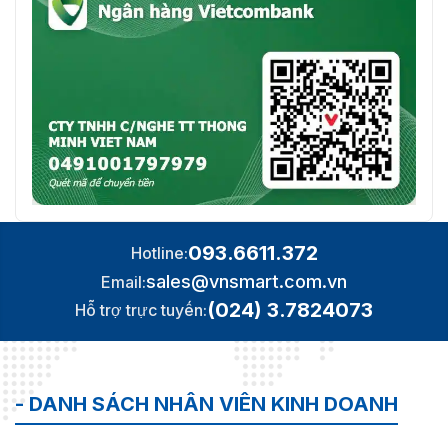
⭐ Đầu ghi
hình 4
⭐ Z3104XE-P
kênh 1
✅ Đầu ghi hình
SATA
5MP
⭐ 8 Kênh 1
⭐ Z3108XE-P
SATA DVR
093.6611.372
Hotline:
sales@vnsmart.com.vn
Email:
(024) 3.7824073
Hỗ trợ trực tuyến:
- DANH SÁCH NHÂN VIÊN KINH DOANH