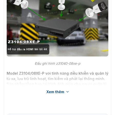
Đầu ghi hình z31040-08xe-p
Model Z3104/08XE-P với tính năng điều khiển và quản lý
từ xa, lưu trữ linh hoạt, tìm kiếm và phát lại thông minh.
Sản phẩm tổng hợp lại hình ảnh giúp cho người quản lý
có thể dễ dàng kiểm soát thông tin mà các camera đã
Xem thêm
ghi lại.
Những thông tin bạn cần biết về đầu