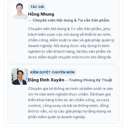
ghi hình Z3104/08XE-P
TÁC GIẢ
Tính năng nổi bật của đầu ghi ZKTeco
Hồng Nhung
Chuyên viên Nội dung & Tư vấn Sản phẩm
Z3104/08XE-P
Chuyên viên Nội dung & Tư vấn Sản phẩm, phụ
Hỗ trợ dịch vụ đám mây P2P.
trách biên soạn các nội dung về thiết bị an ninh,
Hỗ trợ đầu ra HDMI lên tới 4K
chấm công, kiểm soát ra vào và giải pháp quản lý
doanh nghiệp. Nội dung được xây dựng từ kinh
Giải mã H.264
nghiệm tư vấn khách hàng, tài liệu sản phẩm và
được kiểm duyệt chuyên môn trước khi đăng tải.
Truy cập nhiều trình duyệt (IE, Chrome, Firefox,
Safari)
KIỂM DUYỆT CHUYÊN MÔN
Sản phẩm được tích hợp nhiều thông số nổi trội ơ bên
Đặng Đình Xuyên
Trưởng Phòng Kỹ Thuật
trong giúp việc quản lý lưu chữ hình ảnh dễ dàng hơn.
Chuyên gia hệ thống an ninh và kiểm soát ra vào
Ngoài ra, chúng tôi còn các nhiều loại đầu ghi khác với
với 14 năm kinh nghiệm thực chiến. Đã tham gia
những tính năng rất là ưu việt. Để biết thêm về các sản
triển khai hàng trăm dự án chấm công, access
phẩm bạn xem tại
đầu ghi hình
để biết thêm về các sản
control, cổng xoay và bãi xe thông minh, đồng
phẩm khác và có được sự lựa chọn phù hợp.
thời tư vấn, xử lý các giải pháp hạ tầng mạng và
phần mềm quản lý doanh nghiệp.
Ưu đãi khi mua đầu ghi hình