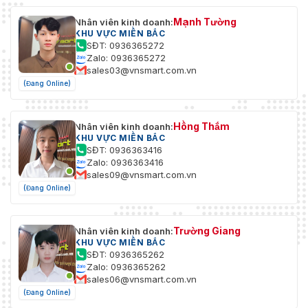
Mạnh Tường
Nhân viên kinh doanh:
KHU VỰC MIỀN BẮC
SĐT: 0936365272
Zalo: 0936365272
sales03@vnsmart.com.vn
(Đang Online)
Hồng Thắm
Nhân viên kinh doanh:
KHU VỰC MIỀN BẮC
SĐT: 0936363416
Zalo: 0936363416
sales09@vnsmart.com.vn
(Đang Online)
Trường Giang
Nhân viên kinh doanh:
KHU VỰC MIỀN BẮC
SĐT: 0936365262
Zalo: 0936365262
sales06@vnsmart.com.vn
(Đang Online)