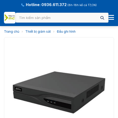
Hotline: 0936.611.372
(8h-18h kể cả T7,CN)
Trang chủ
›
Thiết bị giám sát
›
Đầu ghi hình