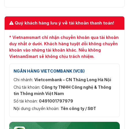
✅ Môi trường
✅ Nhiệt độ làm
⭐ 0 ℃ ~ + 55 ℃
việc
Quý khách hàng lưu ý về tài khoản thanh toán!
✅ Độ ẩm làm việc
⭐ 10 ~ 90%
* Vietnamsmart chỉ nhận chuyển khoản qua tài khoản
duy nhất ở dưới. Khách hàng tuyệt đối không chuyển
Xây dựng
khoản vào những tài khoản khác. Nếu không
✅ Kích thước
⭐ 320mm x 246mm x 48mm
VietnamSmart sẽ không chịu trách nhiệm.
✅ net Weight
⭐ 1,2kg
NGÂN HÀNG VIETCOMBANK (VCB)
✅ Tổng trọng
Chi nhánh:
Vietcombank – CN Thăng Long Hà Nội
⭐ 2kg
lượng
Chủ tài khoản:
Công ty TNHH Công nghệ & Thông
tin Thông minh Việt Nam
Thông tin đặt
Số tài khoản:
0491001797979
hàng
Nội dung chuyển khoản:
Tên công ty / SĐT
⭐ Sự miêu
✅ Kiểu
⭐ Một phần số
tả