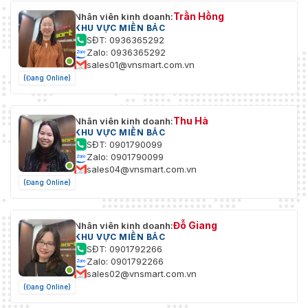
Trần Hồng
Nhân viên kinh doanh:
KHU VỰC MIỀN BẮC
SĐT: 0936365292
Zalo: 0936365292
sales01@vnsmart.com.vn
(Đang Online)
Thu Hà
Nhân viên kinh doanh:
KHU VỰC MIỀN BẮC
SĐT: 0901790099
Zalo: 0901790099
sales04@vnsmart.com.vn
(Đang Online)
Đỗ Giang
Nhân viên kinh doanh:
KHU VỰC MIỀN BẮC
SĐT: 0901792266
Zalo: 0901792266
sales02@vnsmart.com.vn
(Đang Online)