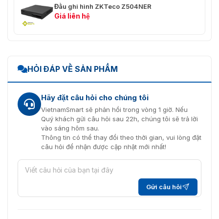
Mạng
Đầu ghi hình ZKTeco Z504NER
Giá liên hệ
⭐ HTTP, TCP / IP, IPV4, UDP, RTSP,
✅ Giao thức
DHCP, FTP, PPPOE, NTP, UPnP,
mạng
P2P, DDNS, SMTP
✅ Tối đa Người
⭐ 20
HỎI ĐÁP VỀ SẢN PHẨM
dùng trực tuyến
✅ Ứng dụng di
⭐ Antarview (iOS và Android)
Hãy đặt câu hỏi cho chúng tôi
động
VietnamSmart sẽ phản hồi trong vòng 1 giờ. Nếu
Quý khách gửi câu hỏi sau 22h, chúng tôi sẽ trả lời
✅ Khả năng
⭐ Hồ sơ Onvif S, SDK
vào sáng hôm sau.
tương tác
Thông tin có thể thay đổi theo thời gian, vui lòng đặt
câu hỏi để nhận được cập nhật mới nhất!
Điện
✅ Cung cấp điện
⭐ DC 12V2A
Gửi câu hỏi
⭐ 11W
⭐ 7W không có ổ
✅ Tiêu dùng
không có
cứng
ổ cứng