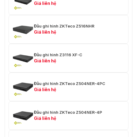
Âm thanh và
Giá liên hệ
video
✅ Kênh đầu vào
⭐ 4
⭐ số 8
camera tương tự
Đầu ghi hình ZKTeco Z516NHR
Giá liên hệ
✅ Nói chuyện hai
⭐ 1 kênh đầu vào, 1 kênh đầu ra,
chiều
RCA
Đầu ghi hình Z3116 XF-C
ghi âm
Giá liên hệ
✅ Nén video
⭐ H.264
✅ Độ phân giải
⭐ 5MP / 4MP / 3MP / 1080P / 1.3MP
Đầu ghi hình ZKTeco Z504NER-4PC
ghi
/ 720P
Giá liên hệ
⭐ 64Mb /
✅ Băng thông đến
⭐ 32Mb / giây
giây
Đầu ghi hình ZKTeco Z504NER-4P
⭐ Hướng dẫn sử dụng, lịch trình,
Giá liên hệ
✅ Chế độ ghi
phát hiện chuyển động , mất video
, mặt nạ riêng tư , VQD, IVA