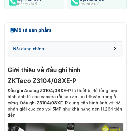
(Hỗ trợ 24/7)
(Hỗ trợ 24/7)
Mô tả sản phẩm
Nội dung chính
Giới thiệu về đầu ghi hình
Những thông tin bạn cần biết về đầu ghi hình
ZKTeco Z3104/08XE-P
Z3104/08XE-P
Đầu ghi Analog Z3104/08XE-P
là thiết bị để tổng hợp
hình ảnh từ các camera rồi sau đó lưu trữ vào trong ổ
cứng.
Đầu ghi Z3104/08XE-P
cung cấp hình ảnh với độ
phân giải cực cao với 5MP nhờ khả năng nén H.264 tiên
tiến.