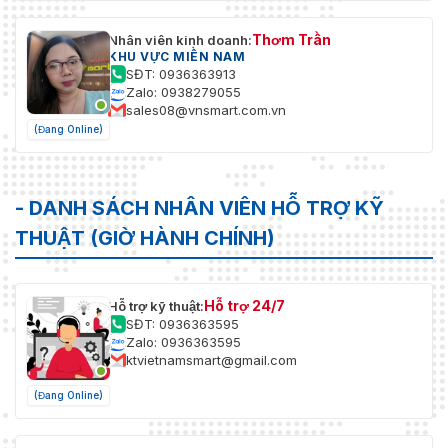
Thơm Trần
Nhân viên kinh doanh:
KHU VỰC MIỀN NAM
SĐT: 0936363913
Zalo: 0938279055
sales08@vnsmart.com.vn
(Đang Online)
- DANH SÁCH NHÂN VIÊN HỖ TRỢ KỸ
THUẬT (GIỜ HÀNH CHÍNH)
Hỗ trợ 24/7
Hỗ trợ kỹ thuật:
SĐT: 0936363595
Zalo: 0936363595
ktvietnamsmart@gmail.com
(Đang Online)