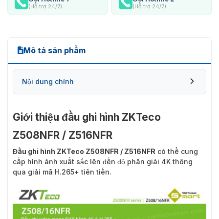
(Hỗ trợ 24/7)
(Hỗ trợ 24/7)
Mô tả sản phẩm
Nội dung chính
Giới thiệu đầu ghi hình ZKTeco
Z508NFR / Z516NFR
Những thông tin bạn cần biết về đầu ghi hình
ZKTeco Z508NFR / Z516NFR
Đầu ghi hình ZKTeco Z508NFR / Z516NFR
có thể cung
cấp hình ảnh xuất sắc lên đến độ phân giải 4K thông
qua giải mã H.265+ tiên tiến.