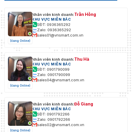
Trần Hồng
Nhân viên kinh doanh:
KHU VỰC MIỀN BẮC
SĐT: 0936365292
Zalo: 0936365292
sales01@vnsmart.com.vn
(Đang Online)
Thu Hà
Nhân viên kinh doanh:
KHU VỰC MIỀN BẮC
SĐT: 0901790099
Zalo: 0901790099
sales04@vnsmart.com.vn
(Đang Online)
Đỗ Giang
Nhân viên kinh doanh:
KHU VỰC MIỀN BẮC
SĐT: 0901792266
Zalo: 0901792266
sales02@vnsmart.com.vn
(Đang Online)