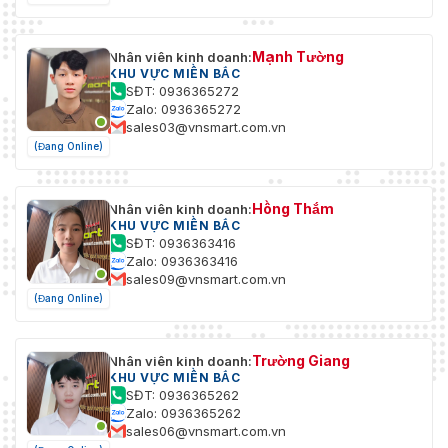
Mạnh Tường
Nhân viên kinh doanh:
KHU VỰC MIỀN BẮC
SĐT: 0936365272
Zalo: 0936365272
sales03@vnsmart.com.vn
(Đang Online)
Hồng Thắm
Nhân viên kinh doanh:
KHU VỰC MIỀN BẮC
SĐT: 0936363416
Zalo: 0936363416
sales09@vnsmart.com.vn
(Đang Online)
Trường Giang
Nhân viên kinh doanh:
KHU VỰC MIỀN BẮC
SĐT: 0936365262
Zalo: 0936365262
sales06@vnsmart.com.vn