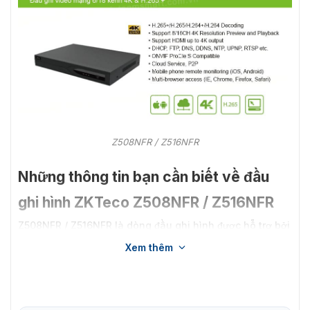
Z508NFR / Z516NFR
Những thông tin bạn cần biết về đầu
ghi hình ZKTeco Z508NFR / Z516NFR
Z508NFR / Z516NFR là dòng
đầu ghi hình
được hỗ trợ bởi
khả năng tương tác mạnh mẽ và Onvif Pro le S, máy
Xem thêm
tương thích với nhiều IPC của bên thứ 3 hoặc VMS nền
tảng.
Tính năng nổi bật của đầu ghi hình ZKTeco