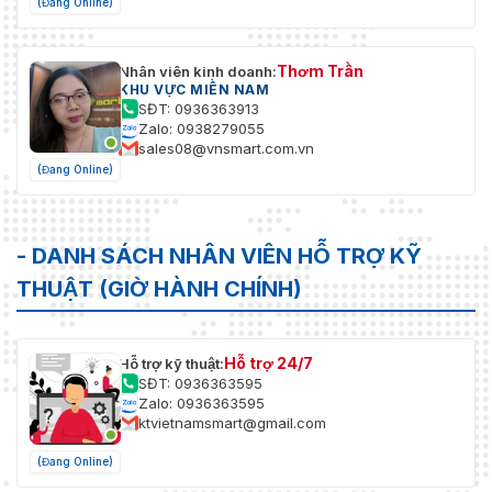
(Đang Online)
Thơm Trần
Nhân viên kinh doanh:
KHU VỰC MIỀN NAM
SĐT: 0936363913
Zalo: 0938279055
sales08@vnsmart.com.vn
(Đang Online)
- DANH SÁCH NHÂN VIÊN HỖ TRỢ KỸ
THUẬT (GIỜ HÀNH CHÍNH)
Hỗ trợ 24/7
Hỗ trợ kỹ thuật:
SĐT: 0936363595
Zalo: 0936363595
ktvietnamsmart@gmail.com
(Đang Online)