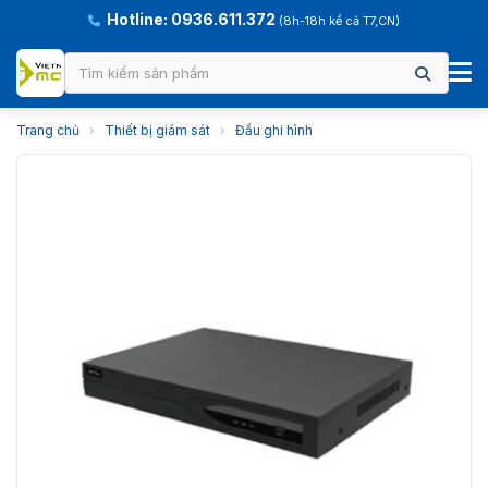
Hotline: 0936.611.372
(8h-18h kể cả T7,CN)
Trang chủ
›
Thiết bị giám sát
›
Đầu ghi hình