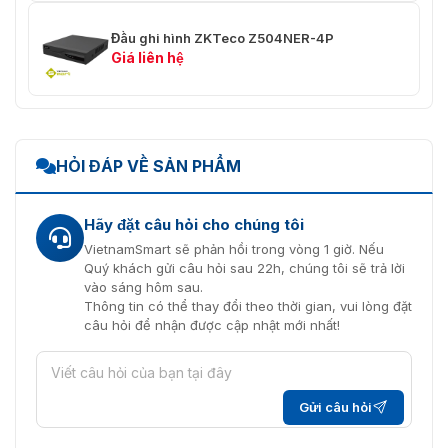
mất video , mặt nạ riêng tư ,
VQD, IVA
Đầu ghi hình ZKTeco Z504NER-4P
Giá liên hệ
Mạng
⭐Không có
⭐HTTP, TCP / IP, IPV4, UDP,
✅PoE
HỎI ĐÁP VỀ SẢN PHẨM
RTSP, DHCP,
FTP, PPPOE, NTP, UPnP,
P2P, DDNS, SMTP
Hãy đặt câu hỏi cho chúng tôi
⭐20
VietnamSmart sẽ phản hồi trong vòng 1 giờ. Nếu
✅Tối đa Người dùng
Quý khách gửi câu hỏi sau 22h, chúng tôi sẽ trả lời
trực tuyến
⭐Antarview ( IOS & Android )
vào sáng hôm sau.
Thông tin có thể thay đổi theo thời gian, vui lòng đặt
✅Khả năng tương tác
câu hỏi để nhận được cập nhật mới nhất!
⭐Hồ sơ Onvif S, SDK
Điện
✅Nguồn cấp
⭐DC 12V3.3A
Gửi câu hỏi
✅Tiêu dùng
⭐6W không có ổ cứng