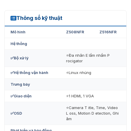
Thông số kỹ thuật
Z508NFR
Mô hình
Z508NFR
Z516NFR
Hệ thống
⭐Đa nhân E lẩm nhẩm P
✅Bộ xử lý
rocigator
✅Hệ thống vận hành
⭐Linux nhúng
ZKTeco Z508NFR / Z516NFR
Trưng bày
Ưu đãi hấp dẫn khi mua đầu ghi hình
✅Giao diện
⭐1 HDMI, 1 VGA
ZKTeco Z508NFR / Z516NFR tại
⭐Camera T itle, Time, Video
VietNamsmart
✅OSD
L oss, Motion D etection, Ghi
âm
Mua ZKTeco Z508NFR / Z516NFR
của chúng tôi để đảm
bảo về chất lượng cũng như giá thành. VietnamSmart là
Phát hiện và báo động