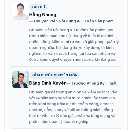
Z508NFR / Z516NFR
TÁC GIẢ
Xem trước hoặc phát lại độ phân giải lên đến 4K
Hồng Nhung
(3840 x 2160)IVA (Phân tích video thông minh) được
Chuyên viên Nội dung & Tư vấn Sản phẩm
hỗ trợ, nó cho phép phát hiện các hành vi của đối
Chuyên viên Nội dung & Tư vấn Sản phẩm, phụ
tượng nhiều tầng, như tripwire, xâm nhập, đối tượng
trách biên soạn các nội dung về thiết bị an ninh,
chấm công, kiểm soát ra vào và giải pháp quản lý
bị thiếu hoặc bị bỏ rơi v.v
doanh nghiệp. Nội dung được xây dựng từ kinh
Nâng cao sự thông minh của thiết bịChỉ một cú nhấp
nghiệm tư vấn khách hàng, tài liệu sản phẩm và
được kiểm duyệt chuyên môn trước khi đăng tải.
chuột để thêm tất cả các camera IP riêng vào NVR
giống như kết nối hệ thống tương tự, để tránh vấn đề
liên quan đến IP.
KIỂM DUYỆT CHUYÊN MÔN
Đặng Đình Xuyên
Trưởng Phòng Kỹ Thuật
AntarViewGiám sát từ xa và linh hoạt bất cứ lúc nào
hoặc bất cứ nơi đâu với ứng dụng AntarView.
Chuyên gia hệ thống an ninh và kiểm soát ra vào
với 14 năm kinh nghiệm thực chiến. Đã tham gia
triển khai hàng trăm dự án chấm công, access
Sơ đồ cấu tạo đầu ghi hình ZKTeco Z508NFR /
control, cổng xoay và bãi xe thông minh, đồng
Z516NFR
thời tư vấn, xử lý các giải pháp hạ tầng mạng và
phần mềm quản lý doanh nghiệp.