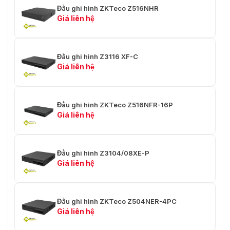
Âm thanh và video
Đầu ghi hình ZKTeco Z516NHR
Giá liên hệ
✅Kênh đầu vào IPC
⭐8
⭐16
⭐1 kênh đầu vào, 1 kênh đầu
✅Nói chuyện hai chiều
ra, RCA
Đầu ghi hình Z3116 XF-C
Giá liên hệ
ghi âm
⭐H.265 + / H.265 / H.264 + /
✅Nén video
H.264
Đầu ghi hình ZKTeco Z516NFR-16P
Giá liên hệ
⭐8MP / 6MP / 5MP / 4MP /
✅Độ phân giải ghi
3MP / 1080P /
1.3MP / 720P, v.v.
Đầu ghi hình Z3104/08XE-P
Giá liên hệ
✅B đến và băng thông
⭐64Mb / giây
✅Tốc độ bit
T⭐ự thích ứng với Camera IP
Đầu ghi hình ZKTeco Z504NER-4PC
⭐Hướng dẫn sử dụng, lịch
Giá liên hệ
trình, phát hiện chuyển động
✅Chế độ ghi
,