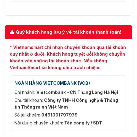
Môi trường
✅Nhiệt độ làm việc
⭐-10oC ~ + 55oC
Quý khách hàng lưu ý về tài khoản thanh toán!
✅Độ ẩm làm việc
⭐10 ~ 90%
* Vietnamsmart chỉ nhận chuyển khoản qua tài khoản
Gói
duy nhất ở dưới. Khách hàng tuyệt đối không chuyển
✅Kích thước
⭐360mmx262mmx48mm
khoản vào những tài khoản khác. Nếu không
VietnamSmart sẽ không chịu trách nhiệm.
✅Khối lượng máy
⭐2,3kg
NGÂN HÀNG VIETCOMBANK (VCB)
✅Tổng trọng lượng
⭐3,58 kg
Chi nhánh:
Vietcombank – CN Thăng Long Hà Nội
Giấy chứng nhận
Chủ tài khoản:
Công ty TNHH Công nghệ & Thông
tin Thông minh Việt Nam
⭐EN55032, EN55024,
✅CE
Số tài khoản:
0491001797979
EN61000-3-2, EN61000-3-3
Nội dung chuyển khoản:
Tên công ty / SĐT
⭐Phần 15 Tiểu phần B , ANSI
✅FCC
C63.4- 2014