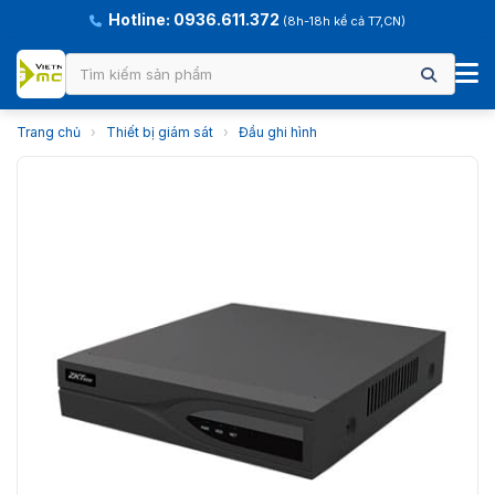
Hotline: 0936.611.372
(8h-18h kể cả T7,CN)
Trang chủ
›
Thiết bị giám sát
›
Đầu ghi hình