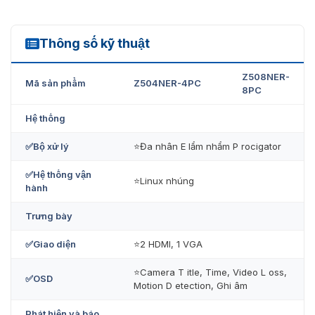
Thông số kỹ thuật
Z504NER-4PC
Z508NER-
Mã sản phẩm
Z504NER-4PC
8PC
Hệ thống
✅Bộ xử lý
⭐Đa nhân E lẩm nhẩm P rocigator
Z504NER-4PC / Z508NER-8PC
✅Hệ thống vận
⭐Linux nhúng
hành
Ưu đãi khi mua các sản phẩm của
Trưng bày
ZKTeco tại VietNamsmart
✅Giao diện
⭐2 HDMI, 1 VGA
Sản phẩm
đầu ghi hình ZKTeco Z504NER-4PC /
Z508NER-8PC
chính hãng, chất lượng được cung cấp
⭐Camera T itle, Time, Video L oss,
✅OSD
Motion D etection, Ghi âm
bởi VietnamSmart. Chúng tôi là đơn vị cung cấp hàng
chất lượng được nhập trực tiếp từ ZKteco. Các sản phẩm
Phát hiện và báo