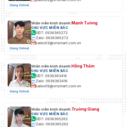
(Đang Online)
Mạnh Tường
Nhân viên kinh doanh:
KHU VỰC MIỀN BẮC
SĐT: 0936365272
Zalo: 0936365272
sales03@vnsmart.com.vn
(Đang Online)
Hồng Thắm
Nhân viên kinh doanh:
KHU VỰC MIỀN BẮC
SĐT: 0936363416
Zalo: 0936363416
sales09@vnsmart.com.vn
(Đang Online)
Trường Giang
Nhân viên kinh doanh:
KHU VỰC MIỀN BẮC
SĐT: 0936365262
Zalo: 0936365262