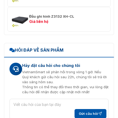
⭐IEEE 802.3af
✅PoE
Đầu ghi hình Z3132 XH-CL
⭐4 cổng
⭐8 cổng
Giá liên hệ
⭐HTTP, TCP / IP, IPV4, UDP, RTSP,
DHCP,
FTP, PPPOE, NTP, UPnP, P2P,
✅Giao thức mạng
DDNS, SMTP
HỎI ĐÁP VỀ SẢN PHẨM
⭐20
Hãy đặt câu hỏi cho chúng tôi
✅Ứng dụng di
⭐Antarview ( IOS & Android )
động
VietnamSmart sẽ phản hồi trong vòng 1 giờ. Nếu
Quý khách gửi câu hỏi sau 22h, chúng tôi sẽ trả lời
✅Khả năng tương
vào sáng hôm sau.
⭐Hồ sơ Onvif S, SDK
tác
Thông tin có thể thay đổi theo thời gian, vui lòng đặt
câu hỏi để nhận được cập nhật mới nhất!
Điện
✅Nguồn cấp
⭐DC 48V1,35A
Gửi câu hỏi
✅Tiêu dùng
⭐7W không có ổ cứng