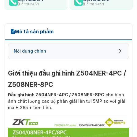
(Hỗ trợ 24/7)
(Hỗ trợ 24/7)
Mô tả sản phẩm
Nội dung chính
Giới thiệu đầu ghi hình Z504NER-4PC /
Z508NER-8PC
Những thông tin bạn cần biết về đầu ghi hình
Z504NER-4PC / Z508NER-8PC
Đầu ghi hình Z504NER-4PC / Z508NER-8PC
cho hình
ảnh chất lượng cao độ phân giải lên tới 5MP so với giải
mã H.265 + tiên tiến.