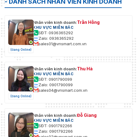
- DANH SÁCH NHÂN VIÊN KINH DOANH
Trần Hồng
Nhân viên kinh doanh:
KHU VỰC MIỀN BẮC
SĐT: 0936365292
Zalo: 0936365292
sales01@vnsmart.com.vn
(Đang Online)
Thu Hà
Nhân viên kinh doanh:
KHU VỰC MIỀN BẮC
SĐT: 0901790099
Zalo: 0901790099
sales04@vnsmart.com.vn
(Đang Online)
Đỗ Giang
Nhân viên kinh doanh:
KHU VỰC MIỀN BẮC
SĐT: 0901792266
Zalo: 0901792266
sales02@vnsmart.com.vn