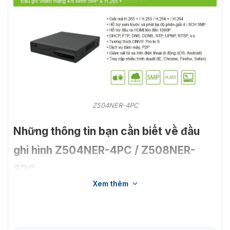
Z504NER-4PC
Những thông tin bạn cần biết về đầu
ghi hình Z504NER-4PC / Z508NER-
8PC
Xem thêm
Z504NER là dòng
đầu ghi hình
được hỗ trợ bởi khả năng
tương tác mạnh mẽ và Onvif Pro le S, máy tương thích
với nhiều IPC của bên thứ 3 hoặc VMS nền tảng.
3 tính năng nổi bật của đầu ghi hình Z504NER-