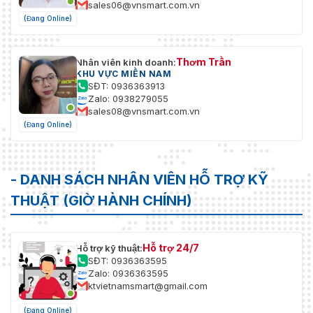
sales06@vnsmart.com.vn
(Đang Online)
Thơm Trần
Nhân viên kinh doanh:
KHU VỰC MIỀN NAM
SĐT: 0936363913
Zalo: 0938279055
sales08@vnsmart.com.vn
(Đang Online)
- DANH SÁCH NHÂN VIÊN HỖ TRỢ KỸ
THUẬT (GIỜ HÀNH CHÍNH)
Hỗ trợ 24/7
Hỗ trợ kỹ thuật:
SĐT: 0936363595
Zalo: 0936363595
ktvietnamsmart@gmail.com
(Đang Online)