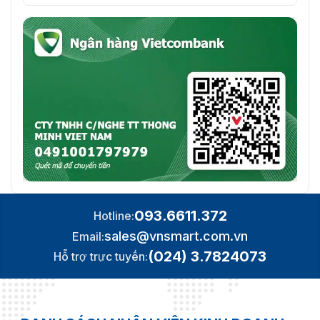
⭐Phần 15 Tiểu phần B , ANSI
✅FCC
C63.4- 2014
093.6611.372
Hotline:
sales@vnsmart.com.vn
Email:
(024) 3.7824073
Hỗ trợ trực tuyến: