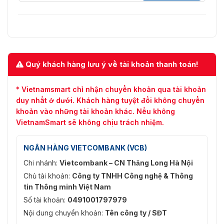
Môi trường
✅Nhiệt độ làm
⭐-10oC ~ + 55oC
việc
Quý khách hàng lưu ý về tài khoản thanh toán!
✅Độ ẩm làm việc
⭐10 ~ 90%
* Vietnamsmart chỉ nhận chuyển khoản qua tài khoản
Gói
duy nhất ở dưới. Khách hàng tuyệt đối không chuyển
✅Kích thước
⭐215mmx235mmx45mm
khoản vào những tài khoản khác. Nếu không
VietnamSmart sẽ không chịu trách nhiệm.
✅Khối lượng máy
⭐1,7kg
NGÂN HÀNG VIETCOMBANK (VCB)
✅Tổng trọng
⭐2,05kg
lượng
Chi nhánh:
Vietcombank – CN Thăng Long Hà Nội
Chủ tài khoản:
Công ty TNHH Công nghệ & Thông
Giấy chứng nhận
tin Thông minh Việt Nam
⭐EN55032, EN55024, EN61000-3-2,
Số tài khoản:
0491001797979
✅CE
EN61000-3-3
Nội dung chuyển khoản:
Tên công ty / SĐT