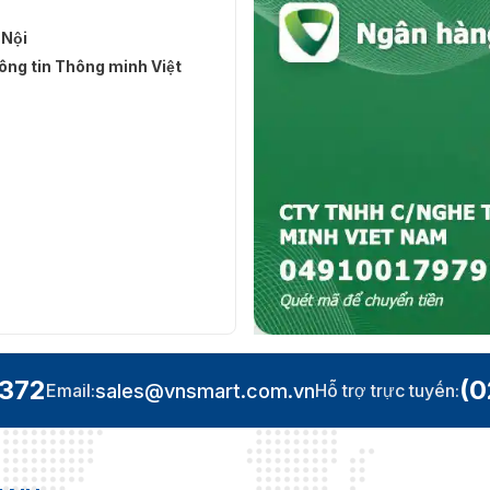
 Nội
ng tin Thông minh Việt
.372
(0
sales@vnsmart.com.vn
Email:
Hỗ trợ trực tuyến: