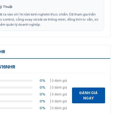
16NHR / Z532NHR / Z564NHR
ỹ Thuật
t ra vào với 14 năm kinh nghiệm thực chiến. Đã tham gia triển
hình Z516NHR chất lượng mà giá thành hợp lý. Công ty
control, cổng xoay và bãi xe thông minh, đồng thời tư vấn, xử
c phục lỗi trong quá trính sử dụng. Chính sách bảo hành 12
mềm quản lý doanh nghiệp.
 với chúng tôi là lựa chọn tốt nhất cùng dịch vũ hỗ trợ
NHR
Z516NHR
0%
| 0 đánh giá
0%
| 0 đánh giá
ĐÁNH GIÁ
0%
| 0 đánh giá
NGAY
0%
| 0 đánh giá
0%
| 0 đánh giá