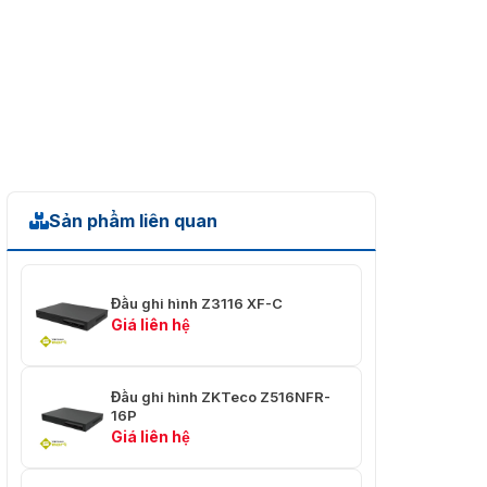
Giao diện
2 -RJ 45 cổng ( 10 / 100Mbps )
mạng
8 SATA, dung lượng tối đa 10TB cho mỗi ổ
Ổ cứng
cứng
USB
3xUSB 2.0
Âm thanh và video
Sản phẩm liên quan
Kênh đầu
16
32
64
vào IPC
Đầu ghi hình Z3116 XF-C
Giao tiếp
1 kênh đầu vào, 1 kênh đầu ra, RCA
Giá liên hệ
hai chiều
Ghi âm
Đầu ghi hình ZKTeco Z516NFR-
16P
Nén
H.265 + / H.265 / H.264 + / H.264
Giá liên hệ
video
Độ phân
8MP / 6MP / 5MP / 4MP / 3MP / 1080P /