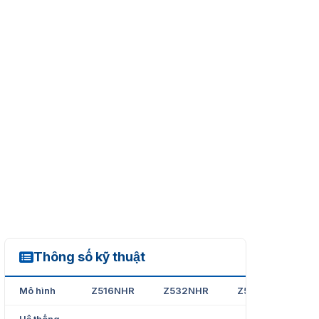
Thông số kỹ thuật
Z516NHR
Mô hình
Z516NHR
Z532NHR
Z564NHR