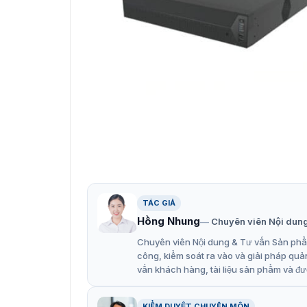
Z516NHR
Tính năng nổi bật của đầu ghi
Xem trước hoặc phát lại độ phân giải lên 
TÁC GIẢ
hỗ trợ, nó cho phép phát hiện các hành vi 
Hồng Nhung
Chuyên viên Nội dun
tượng bị thiếu hoặc bị bỏ rơi v.v.
Chuyên viên Nội dung & Tư vấn Sản phẩm
Thêm thông minhChỉ một cú nhấp chuột để 
công, kiểm soát ra vào và giải pháp quả
vấn khách hàng, tài liệu sản phẩm và đư
nối hệ thống tương tự, để tránh vấn đề liê
Giám sát từ xa và linh hoạt bất cứ lúc nà
KIỂM DUYỆT CHUYÊN MÔN