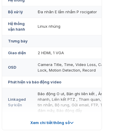
Hệ thống
Bộ xử lý
Đa nhân E lẩm nhẩm P rocigator
Hệ thống
Linux nhúng
vận hành
Trưng bày
Giao diện
2 HDMI, 1 VGA
Camera Title, Time, Video Loss, Camera
OSD
Lock, Motion Detection, Record
Phát hiện và báo động video
Báo động O ut, Bản ghi liên kết , Ảnh chụp
Linkaged
nhanh, Liên kết PTZ , Tham quan, Hiển thị
Sự kiện
tin nhắn, Bộ rung, Gửi email, FTP, Tải lên
đám mây, Báo động đẩy
Phát hiện
Xem chi tiết thông số
chuyển
MD khu : 396 ( 22×18 )