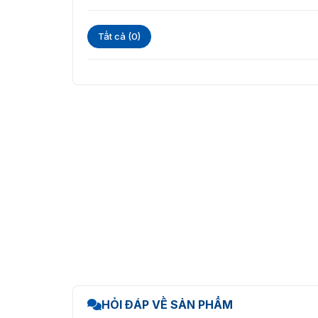
Tất cả (0)
Z516NHR
Liên hệ với chúng tôi thông tin bên dưới bài
HỎI ĐÁP VỀ SẢN PHẨM