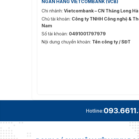
NGÂN HÀNG VIETCOMBANK (VCB)
Chi nhánh:
Vietcombank – CN Thăng Long Hà
Chủ tài khoản:
Công ty TNHH Công nghệ & Thô
Nam
Số tài khoản:
0491001797979
Nội dung chuyển khoản:
Tên công ty / SĐT
093.6611
Hotline: