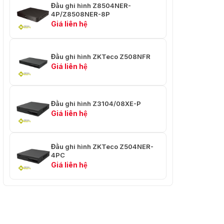
Đầu ghi hình Z8504NER-
giải ghi
1.3MP / 720P, v.v.
4P/Z8508NER-8P
Giá liên hệ
Băng
128Mb /
200Mb /
256Mb /
thông
giây
giây
giây
đến
Đầu ghi hình ZKTeco Z508NFR
Giá liên hệ
Tốc độ
Tự thích ứng với Camera IP
bit
Hướng dẫn sử dụng, lịch trình, phát hiện
Chế độ
Đầu ghi hình Z3104/08XE-P
chuyển động, mất video, mặt nạ riêng tư,
ghi
Giá liên hệ
VQD, IVA
Mạng
Đầu ghi hình ZKTeco Z504NER-
4PC
Không có
Giá liên hệ
PoE
HTTP, TCP / IP, IPV4, UDP, RTSP, DHCP,
FTP, PPPOE, NTP, UPnP, P2P, DDNS,
SMTP
Tối đa
20