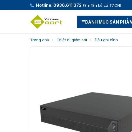
Hotline: 0936.611.372
(8h-18h kể cả T7,CN)
DANH MỤC SẢN PHẨ
Trang chủ
›
Thiết bị giám sát
›
Đầu ghi hình