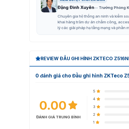
Đặng Đình Xuyên
Sơ đồ cấu tạo đầu ghi hình Z5
Trưởng Phòng K
Chuyên gia hệ thống an ninh và kiểm soá
Đến với VietnamSmart không chỉ mua đầu ghi 
khai hàng trăm dự án chấm công, access 
còn có đội ngũ kỹ thuật hỗ trợ lắp đặt và khắ
lý các giải pháp hạ tầng mạng và phần 
tháng theo quy định nahf sản xuất ZKTeco. Đến
“hậu mãi” lâu dài và chuyên nghiệp
REVIEW ĐẦU GHI HÌNH ZKTECO Z516
0 đánh giá cho Đầu ghi hình ZKTeco 
5
4
0.00
3
2
ĐÁNH GIÁ TRUNG BÌNH
1