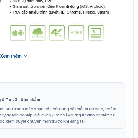
Xem thêm
 / Z532NHR / Z564NHR
 hình Z516NHR / Z532NHR / Z564NHR
đến 4K (3840 x 2160)IVA (Phân tích video thông minh) được
của đối tượng nhiều tầng, như tripwire, xâm nhập, đối
g & Tư vấn Sản phẩm
, phụ trách biên soạn các nội dung về thiết bị an ninh, chấm
thêm tất cả các camera IP riêng vào NVR giống như kết
n lý doanh nghiệp. Nội dung được xây dựng từ kinh nghiệm tư
ợc kiểm duyệt chuyên môn trước khi đăng tải.
n quan đến IP.
o hoặc bất cứ nơi đâu với phần mềm AntarView.