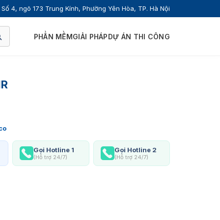
Số 4, ngõ 173 Trung Kính, Phường Yên Hòa, TP. Hà Nội
PHẦN MỀM
GIẢI PHÁP
DỰ ÁN THI CÔNG
HR
co
Gọi Hotline 1
Gọi Hotline 2
(Hỗ trợ 24/7)
(Hỗ trợ 24/7)