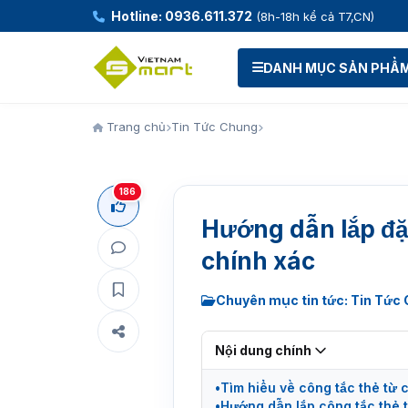
Hotline: 0936.611.372
(8h-18h kể cả T7,CN)
DANH MỤC SẢN PHẨ
Trang chủ
Tin Tức Chung
186
Hướng dẫn lắp đặ
chính xác
Chuyên mục tin tức: Tin Tức
Nội dung chính
Tìm hiểu về công tắc thẻ từ
Hướng dẫn lắp công tắc thẻ 