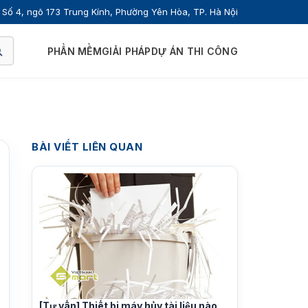
Số 4, ngõ 173 Trung Kính, Phường Yên Hòa, TP. Hà Nội
PHẦN MỀM
GIẢI PHÁP
DỰ ÁN THI CÔNG
BÀI VIẾT LIÊN QUAN
[Tư vấn] Thiết bị máy hủy tài liệu nào