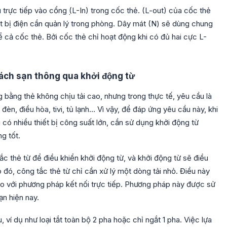
rực tiếp vào cổng ̣̣̣̣(L-In) trong cốc thẻ. (L-out) của cốc thẻ
iết bị điện cần quản lý trong phòng. Dây mát (N) sẽ dùng chung
kể cả cốc thẻ. Bởi cốc thẻ chỉ hoạt động khi có đủ hai cực L-
hách sạn thông qua khởi động từ
 bằng thẻ không chịu tải cao, nhưng trong thực tế, yêu cầu là
 đèn, điều hòa, tivi, tủ lạnh… Vì vậy, để đáp ứng yêu cầu này, khi
có nhiều thiết bị công suất lớn, cần sử dụng khởi động từ
g tốt.
 thẻ từ để điều khiển khởi động từ, và khởi động từ sẽ điều
 đó, công tắc thẻ từ chỉ cần xử lý một dòng tải nhỏ. Điều này
 so với phương pháp kết nối trực tiếp. Phương pháp này được sử
n hiện nay.
 ví dụ như loại tắt toàn bộ 2 pha hoặc chỉ ngắt 1 pha. Việc lựa