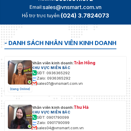
sales@vnsmart.com.vn
Email:
(024) 3.7824073
Hỗ trợ trực tuyến:
- DANH SÁCH NHÂN VIÊN KINH DOANH
Trần Hồng
Nhân viên kinh doanh:
KHU VỰC MIỀN BẮC
SĐT: 0936365292
Zalo: 0936365292
sales01@vnsmart.com.vn
(Đang Online)
Thu Hà
Nhân viên kinh doanh:
KHU VỰC MIỀN BẮC
SĐT: 0901790099
Zalo: 0901790099
sales04@vnsmart.com.vn