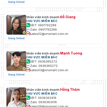
(Đang Online)
Đỗ Giang
Nhân viên kinh doanh:
KHU VỰC MIỀN BẮC
SĐT: 0901792266
Zalo: 0901792266
sales02@vnsmart.com.vn
(Đang Online)
Mạnh Tường
Nhân viên kinh doanh:
KHU VỰC MIỀN BẮC
SĐT: 0936365272
Zalo: 0936365272
sales03@vnsmart.com.vn
(Đang Online)
Hồng Thắm
Nhân viên kinh doanh:
KHU VỰC MIỀN BẮC
SĐT: 0936363416
Zalo: 0936363416
sales09@vnsmart.com.vn