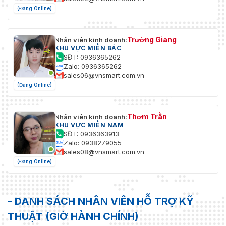
(Đang Online)
Trường Giang
Nhân viên kinh doanh:
KHU VỰC MIỀN BẮC
SĐT: 0936365262
Zalo: 0936365262
sales06@vnsmart.com.vn
(Đang Online)
Thơm Trần
Nhân viên kinh doanh:
KHU VỰC MIỀN NAM
SĐT: 0936363913
Zalo: 0938279055
sales08@vnsmart.com.vn
(Đang Online)
- DANH SÁCH NHÂN VIÊN HỖ TRỢ KỸ
THUẬT (GIỜ HÀNH CHÍNH)