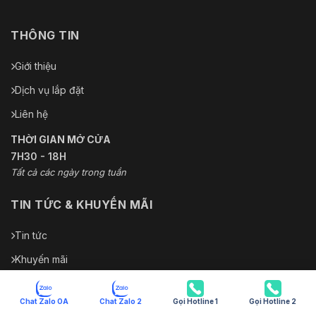
THÔNG TIN
Giới thiệu
Dịch vụ lắp đặt
Liên hệ
THỜI GIAN MỞ CỬA
7H30 - 18H
Tất cả các ngày trong tuần
TIN TỨC & KHUYẾN MÃI
Tin tức
Khuyến mãi
Hướng dẫn sử dụng thiết bị
Chat Zalo OA
Chat Zalo 2
Gọi Hotline 1
Gọi Hotline 2
Hướng dẫn sử dụng phần mềm