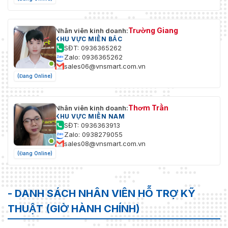
Trường Giang
Nhân viên kinh doanh:
KHU VỰC MIỀN BẮC
SĐT: 0936365262
Zalo: 0936365262
sales06@vnsmart.com.vn
(Đang Online)
Thơm Trần
Nhân viên kinh doanh:
KHU VỰC MIỀN NAM
SĐT: 0936363913
Zalo: 0938279055
sales08@vnsmart.com.vn
(Đang Online)
- DANH SÁCH NHÂN VIÊN HỖ TRỢ KỸ
THUẬT (GIỜ HÀNH CHÍNH)