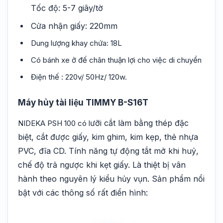
Tốc độ: 5-7 giây/tờ
Cửa nhận giấy: 220mm
Dung lượng khay chứa: 18L
Có bánh xe ở đế chân thuận lợi cho việc di chuyển
Điện thế : 220v/ 50Hz/ 120w.
Máy hủy tài liệu TIMMY B-S16T
ưỡi cắt làm bằng thép đặc
NIDEKA PSH 100 có l
biệt, cắt được giấy, kim ghim, kim kẹp, thẻ nhựa
PVC, đĩa CD.
Tính năng tự động tắt mở khi huỷ,
chế độ trả ngược khi kẹt giấy. Là thiệt bị vân
hành theo nguyên lý k
iểu hủy vụn. Sản phẩm nổi
bật với các thông số rất điển hình: