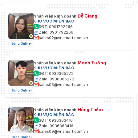
Đỗ Giang
Nhân viên kinh doanh:
KHU VỰC MIỀN BẮC
SĐT: 0901792266
Zalo: 0901792266
sales02@vnsmart.com.vn
(Đang Online)
Mạnh Tường
Nhân viên kinh doanh:
KHU VỰC MIỀN BẮC
SĐT: 0936365272
Zalo: 0936365272
sales03@vnsmart.com.vn
(Đang Online)
Hồng Thắm
Nhân viên kinh doanh:
KHU VỰC MIỀN BẮC
SĐT: 0936363416
Zalo: 0936363416
sales09@vnsmart.com.vn
(Đang Online)