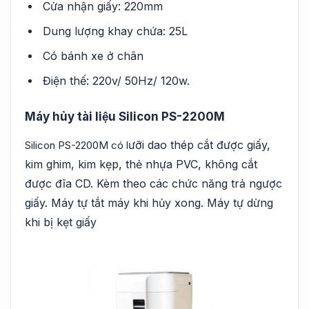
Cửa nhận giấy: 220mm
Dung lượng khay chứa: 25L
Có bánh xe ở chân
Điện thế: 220v/ 50Hz/ 120w.
Máy hủy tài liệu Silicon PS-2200M
ưỡi dao thép cắt được giấy,
Silicon PS-2200M có l
kim ghim, kim kẹp, thẻ nhựa PVC, không cắt
được đĩa CD. Kèm theo các c
hức năng trả ngược
giấy.
Máy tự tắt máy khi hủy xong.
Máy tự dừng
khi bị kẹt giấy