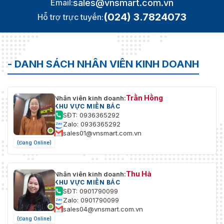
sales@vnsmart.com.vn
Email:
(024) 3.7824073
Hỗ trợ trực tuyến:
- DANH SÁCH NHÂN VIÊN KINH DOANH
Trần Hồng
Nhân viên kinh doanh:
KHU VỰC MIỀN BẮC
SĐT: 0936365292
Zalo: 0936365292
sales01@vnsmart.com.vn
(Đang Online)
Thu Hà
Nhân viên kinh doanh:
KHU VỰC MIỀN BẮC
SĐT: 0901790099
Zalo: 0901790099
sales04@vnsmart.com.vn
(Đang Online)