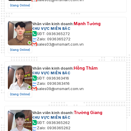
(Đang Online)
Mạnh Tường
Nhân viên kinh doanh:
KHU VỰC MIỀN BẮC
SĐT: 0936365272
Zalo: 0936365272
sales03@vnsmart.com.vn
(Đang Online)
Hồng Thắm
Nhân viên kinh doanh:
KHU VỰC MIỀN BẮC
SĐT: 0936363416
Zalo: 0936363416
sales09@vnsmart.com.vn
(Đang Online)
Trường Giang
Nhân viên kinh doanh:
KHU VỰC MIỀN BẮC
SĐT: 0936365262
Zalo: 0936365262