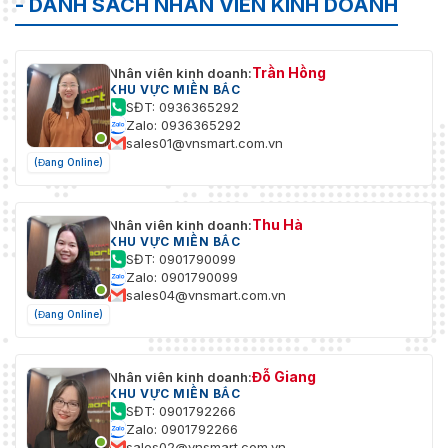
- DANH SÁCH NHÂN VIÊN KINH DOANH
Trần Hồng
Nhân viên kinh doanh:
KHU VỰC MIỀN BẮC
SĐT: 0936365292
Zalo: 0936365292
sales01@vnsmart.com.vn
(Đang Online)
Thu Hà
Nhân viên kinh doanh:
KHU VỰC MIỀN BẮC
SĐT: 0901790099
Zalo: 0901790099
sales04@vnsmart.com.vn
(Đang Online)
Đỗ Giang
Nhân viên kinh doanh:
KHU VỰC MIỀN BẮC
SĐT: 0901792266
Zalo: 0901792266
sales02@vnsmart.com.vn