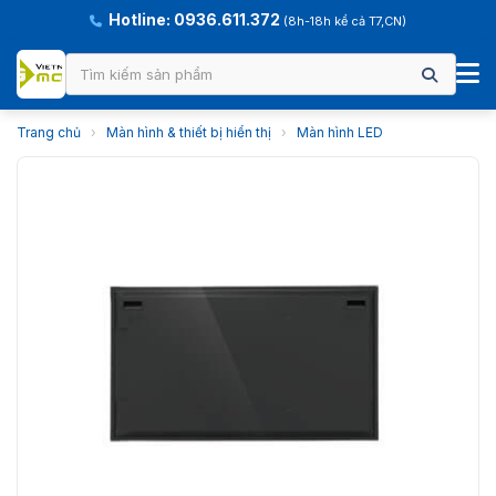
Hotline: 0936.611.372
(8h-18h kể cả T7,CN)
Trang chủ
›
Màn hình & thiết bị hiển thị
›
Màn hình LED