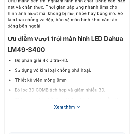
UHD mang đến trải nghiệm hình ảnh chất lượng cao, sắc
nét và chân thực. Thời gian đáp ứng nhanh 8ms cho
hình ảnh mượt mà, không bị mờ, nhòe hay bóng mờ. Vỏ
kim loại chống va đập, bảo vệ màn hình khỏi các tác
động bên ngoài.
Ưu điểm vượt trội màn hình LED Dahua
LM49-S400
Độ phân giải 4K Ultra-HD.
Sử dụng vỏ kim loại chống phá hoại.
Thiết kế viền mỏng 8mm.
Bộ lọc 3D COMB tích hợp và giảm nhiễu 3D.
Thời gian phản hồi 8ms không bị nhòe chuyển động,
Xem thêm
rung hoặc bóng mờ.
1,07 tỷ màu, cho trải nghiệm hình ảnh chân thực và
sống động.