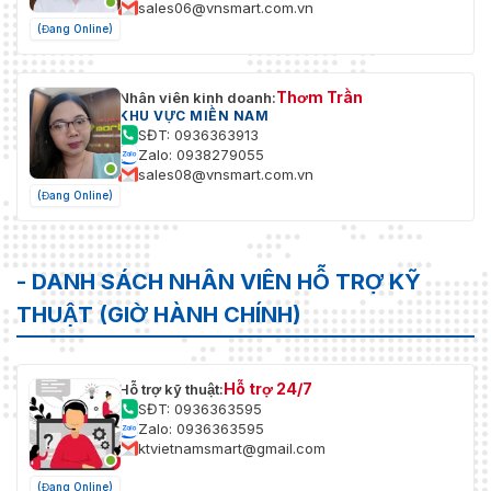
sales06@vnsmart.com.vn
(Đang Online)
Thơm Trần
Nhân viên kinh doanh:
KHU VỰC MIỀN NAM
SĐT: 0936363913
Zalo: 0938279055
sales08@vnsmart.com.vn
(Đang Online)
- DANH SÁCH NHÂN VIÊN HỖ TRỢ KỸ
THUẬT (GIỜ HÀNH CHÍNH)
Hỗ trợ 24/7
Hỗ trợ kỹ thuật:
SĐT: 0936363595
Zalo: 0936363595
ktvietnamsmart@gmail.com
(Đang Online)