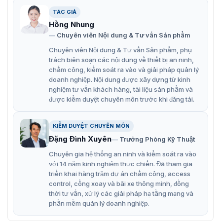
Xử lý kỹ thuật số độ trung thực cao cho video rực rỡ
TÁC GIẢ
và sống động.
Hồng Nhung
Góc xem cực rộng 178°/178° cho hiệu suất xem tổng
Chuyên viên Nội dung & Tư vấn Sản phẩm
thể.
Chuyên viên Nội dung & Tư vấn Sản phẩm, phụ
Thiết kế tản nhiệt chuyên nghiệp để kéo dài tuổi thọ
trách biên soạn các nội dung về thiết bị an ninh,
chấm công, kiểm soát ra vào và giải pháp quản lý
thiết bị.
doanh nghiệp. Nội dung được xây dựng từ kinh
Nguồn điện tích hợp, tiêu thụ năng lượng thấp, cực
nghiệm tư vấn khách hàng, tài liệu sản phẩm và
kỳ yên tĩnh.
được kiểm duyệt chuyên môn trước khi đăng tải.
Hỗ trợ nhiều tín hiệu, chẳng hạn như HDMI, DP, VGA,
KIỂM DUYỆT CHUYÊN MÔN
USB đa phương tiện, Âm thanh, RS232.
Đặng Đình Xuyên
Trưởng Phòng Kỹ Thuật
Chuyên gia hệ thống an ninh và kiểm soát ra vào
với 14 năm kinh nghiệm thực chiến. Đã tham gia
triển khai hàng trăm dự án chấm công, access
control, cổng xoay và bãi xe thông minh, đồng
thời tư vấn, xử lý các giải pháp hạ tầng mạng và
phần mềm quản lý doanh nghiệp.