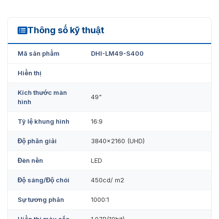
Thông số kỹ thuật
LM49-S400
Mã sản phẩm
DHI-LM49-S400
Hiển thị
Kích thước màn
49"
hình
Tỷ lệ khung hình
16:9
Độ phân giải
3840×2160 (UHD)
Đèn nền
LED
Độ sáng/Độ chói
450cd/ m2
Sự tương phản
1000:1
Hiển thị màu sắc
1.07B(10bit)