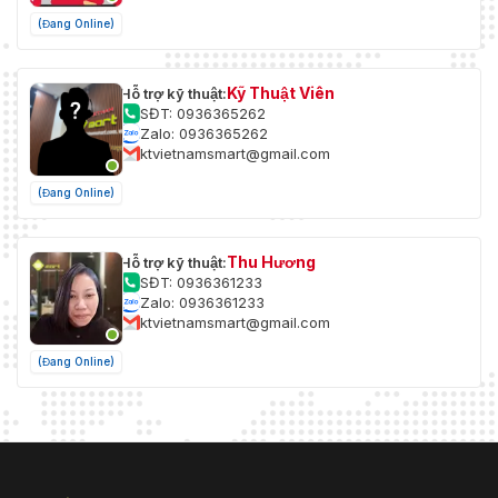
WDR
140 dB
(Đang Online)
Tự động; trong nhà; ngoài
Cân bằng
trời; ATW; thủ công; đèn
Kỹ Thuật Viên
Hỗ trợ kỹ thuật:
trắng
natri; ánh sáng tự nhiên; đèn
SĐT: 0936365262
đường
Zalo: 0936365262
ktvietnamsmart@gmail.com
Kiểm soát
Xe hơi; thủ công
tăng
(Đang Online)
Giảm
2DNR; 3D NR
tiếng ồn
Thu Hương
Hỗ trợ kỹ thuật:
SĐT: 0936361233
Phát hiện
Zalo: 0936361233
chuyển
Đúng
ktvietnamsmart@gmail.com
động
(Đang Online)
Khu vực
quan tâm
Đúng
(RoI)
Ổn định
Điện tử (EIS)
hình ảnh