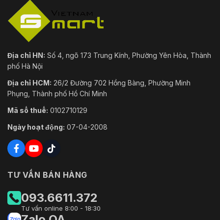
Làm mờ
Điện tử
sương
Thu
phóng kỹ
32×
Địa chỉ HN:
Số 4, ngõ 173 Trung Kính, Phường Yên Hòa, Thành
thuật số
phố Hà Nội
Xoay hình
Địa chỉ HCM:
26/2 Đường 702 Hồng Bàng, Phường Minh
180°
ảnh
Phụng, Thành phố Hồ Chí Minh
Mã số thuế:
0102710129
Che giấu
Có thể thiết lập tối đa 24 khu
sự riêng
vực, với tối đa 8 khu vực
Ngày hoạt động:
07-04-2008
tư
trong cùng một chế độ xem.
Tỷ lệ S/N
≥55dB
Âm thanh
TƯ VẤN BÁN HÀNG
PCM; G.711a; G.711Mu; G.726;
Nén âm
093.6611.372
MPEG2-Lớp 2; G722.1; G729;
thanh
G723
Tư vấn online 8:00 - 18:30
Zalo OA