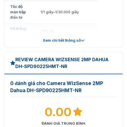
Tốc độ
màn trập
1/1 giây–1/30.000 giây
điện tử
Hệ thống
Tiến bộ
quét
Xem chi tiết thông số
Màu sắc: 0,005 lux@F1.6
Độ sáng
Đen trắng: 0,0005 lux@F1.6
tối thiểu
0 lux (Bật đèn IR)
REVIEW CAMERA WIZSENSE 2MP DAHUA
DH-SPD90225HMT-NR
Khoảng
cách
170 m (492,13 ft) (Hồng
chiếu
ngoại)
0 đánh giá cho Camera WizSense 2MP
sáng
Dahua DH-SPD90225HMT-NR
Điều
khiển
Zoom Prio; Thủ công; Smart
bật/tắt đèn
0.00
IR
chiếu
sáng
ĐÁNH GIÁ TRUNG BÌNH