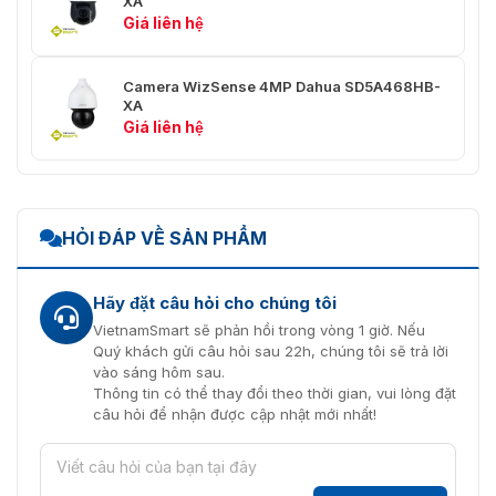
XA
Độ nghiêng: 0,1°/giây–
thủ công
Giá liên hệ
200°/giây
Tốc độ cài
Pan: 400°/giây; Tilt:
Camera WizSense 4MP Dahua SD5A468HB-
đặt trước
300°/giây
XA
Giá liên hệ
Cài đặt
300
trước
Chuyến
8 (tối đa 32 cài đặt trước
du lịch
cho mỗi chuyến tham quan)
HỎI ĐÁP VỀ SẢN PHẨM
Mẫu
5
Hãy đặt câu hỏi cho chúng tôi
Quét
5
VietnamSmart sẽ phản hồi trong vòng 1 giờ. Nếu
Quý khách gửi câu hỏi sau 22h, chúng tôi sẽ trả lời
Bộ nhớ tắt
Đúng
vào sáng hôm sau.
nguồn
Thông tin có thể thay đổi theo thời gian, vui lòng đặt
câu hỏi để nhận được cập nhật mới nhất!
Chuyển
Cài đặt trước; Mẫu; Tour;
động
Quét
nhàn rỗi