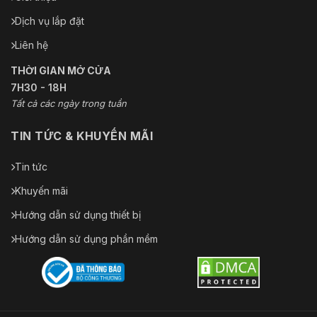
Dịch vụ lắp đặt
FTP; Thẻ Micro SD (512 GB);
Kho
NAS
Liên hệ
IE 7 và các phiên bản mới
THỜI GIAN MỞ CỬA
hơn
7H30 - 18H
Chrome 42 và các phiên
Trình
Tất cả các ngày trong tuần
bản trước đó
duyệt
Firefox 52 và các phiên bản
trước đó
TIN TỨC & KHUYẾN MÃI
Safari
Tin tức
Phần
PSS thông minh; DSS; DMSS;
mềm
Khuyến mãi
Easy4ip; IVSS
quản lý
Hướng dẫn sử dụng thiết bị
Khách
Hướng dẫn sử dụng phần mềm
hàng di
iOS; Android
động
Chứng
nhận