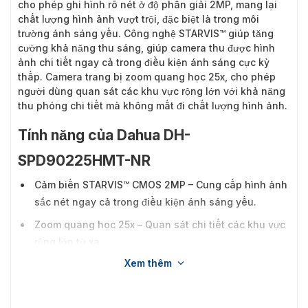
cho phép ghi hình rõ nét ở độ phân giải 2MP, mang lại
chất lượng hình ảnh vượt trội, đặc biệt là trong môi
trường ánh sáng yếu. Công nghệ STARVIS™ giúp tăng
cường khả năng thu sáng, giúp camera thu được hình
ảnh chi tiết ngay cả trong điều kiện ánh sáng cực kỳ
thấp. Camera trang bị zoom quang học 25x, cho phép
người dùng quan sát các khu vực rộng lớn với khả năng
thu phóng chi tiết mà không mất đi chất lượng hình ảnh.
Tính năng của Dahua DH-
SPD90225HMT-NR
Cảm biến STARVIS™ CMOS 2MP – Cung cấp hình ảnh
sắc nét ngay cả trong điều kiện ánh sáng yếu.
Zoom quang học 25x – Quan sát chi tiết các khu vực
rộng lớn từ xa.
Xem thêm
Tốc độ khung hình 25/30 fps@2M – Ghi lại chuyển
động mượt mà.
Tầm nhìn hồng ngoại lên đến 170m – Giám sát hiệu