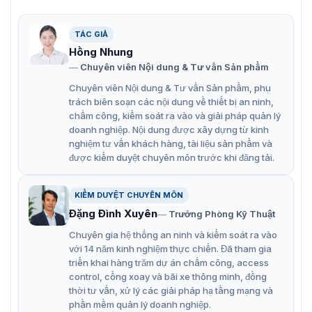
quả trong môi trường tối.
TÁC GIẢ
Theo dõi tự động 3.0 – Theo dõi đối tượng di chuyển
Hồng Nhung
mà không cần can thiệp thủ công.
Chuyên viên Nội dung & Tư vấn Sản phẩm
Phát hiện khuôn mặt – Nhận diện và theo dõi khuôn
Chuyên viên Nội dung & Tư vấn Sản phẩm, phụ
mặt trong khu vực giám sát.
trách biên soạn các nội dung về thiết bị an ninh,
chấm công, kiểm soát ra vào và giải pháp quản lý
SMD 4.0 – Phát hiện chuyển động thông minh, giảm
doanh nghiệp. Nội dung được xây dựng từ kinh
cảnh báo sai.
nghiệm tư vấn khách hàng, tài liệu sản phẩm và
PoE+ – Cung cấp nguồn và dữ liệu qua một dây cáp
được kiểm duyệt chuyên môn trước khi đăng tải.
Ethernet duy nhất.
KIỂM DUYỆT CHUYÊN MÔN
Chuẩn IP67 & IK10 – Chống nước, bụi và chống va
Đặng Đình Xuyên
Trưởng Phòng Kỹ Thuật
đập, đảm bảo độ bền cao.
Chuyên gia hệ thống an ninh và kiểm soát ra vào
với 14 năm kinh nghiệm thực chiến. Đã tham gia
triển khai hàng trăm dự án chấm công, access
control, cổng xoay và bãi xe thông minh, đồng
thời tư vấn, xử lý các giải pháp hạ tầng mạng và
phần mềm quản lý doanh nghiệp.