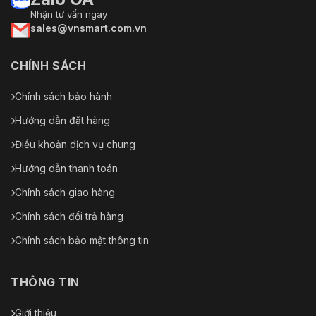
Mạng
Nhận tư vấn ngay
sales@vnsmart.com.vn
Cổng
RJ-45 (10/100 Base-T)
mạng
CHÍNH SÁCH
HTTP; HTTPS; IPv4; RTSP;
UDP; SMTP; NTP; DHCP; DNS;
Chính sách bảo hành
DDNS; IPv6; 802.1x; QoS; FTP;
Giao thức
UPnP; ICMP; SNMP; SNMP
Hướng dẫn đặt hàng
mạng
v1/v2c/v3 (MIB-2); IGMP;
Điều khoản dịch vụ chung
ARP; RTCP; RTP; PPPoE;
RTMP; TCP; SSL
Hướng dẫn thanh toán
Khả năng
ONVIF (Hồ sơ
Chính sách giao hàng
tương tác
S&G&T);CGI;SDK
Chính sách đổi trả hàng
Phương
Chính sách bảo mật thông tin
pháp phát
Đơn hướng; Đa hướng
trực tuyến
THÔNG TIN
Người
dùng/Máy
20 (tổng băng thông: 64 M)
chủ
Giới thiệu