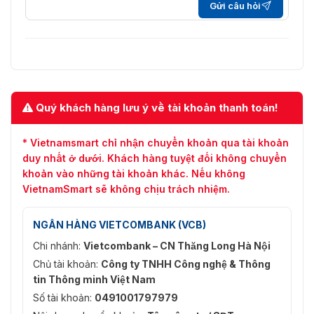
Gửi câu hỏi
Trí thông
minh
Phát hiện xe cơ giới và
không có động cơ, khuôn
mặt và cơ thể người. Nó
cũng thực hiện theo dõi,
Siêu dữ
chụp ảnh nhanh, tải lên hình
Quý khách hàng lưu ý về tài khoản thanh toán!
liệu video
ảnh khuôn mặt chất lượng
cao và tối ưu hóa hình ảnh.
Nó trích xuất các thuộc tính
* Vietnamsmart chỉ nhận chuyển khoản qua tài khoản
từ xe cơ giới, phát hiện tối
duy nhất ở dưới. Khách hàng tuyệt đối không chuyển
đa 10 thuộc tính cho chúng.
khoản vào những tài khoản khác. Nếu không
VietnamSmart sẽ không chịu trách nhiệm.
Dây bẫy; xâm nhập; trèo
hàng rào; phát hiện lang
thang; vật thể bị bỏ rơi/mất
NGÂN HÀNG VIETCOMBANK (VCB)
IVS (Bảo
tích; di chuyển nhanh; phát
vệ chu vi)
Chi nhánh:
Vietcombank – CN Thăng Long Hà Nội
hiện đỗ xe; tụ tập đông
người; phân loại báo động
Chủ tài khoản:
Công ty TNHH Công nghệ & Thông
xe/người
tin Thông minh Việt Nam
Số tài khoản:
0491001797979
Hỗ trợ phát hiện khuôn mặt,