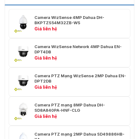
Khoảng
cách lấy
0,1 m–1,5 m (0,33 ft–4,92 ft)
nét gần
Camera WizSense 4MP Dahua DH-
BKPTZS54M32ZB-WS
Kiểm soát
Giá liên hệ
Xe hơi; thủ công
mống mắt
Quan
N
Camera WizSense Network 4MP Dahua EN-
Phát hiện
sát
r
DPT4DB
Giá liên hệ
Khoảng
646
3
cách DORI
m
1.614 m (5.292 ft)
(2.119
(
Camera PTZ Mạng WizSense 2MP Dahua EN-
ft)
ft
DPT2DB
Giá liên hệ
PTZ
Pan: 0° đến 360° vô tận
Camera PTZ mạng 8MP Dahua DH-
Phạm vi
SD8A840PA-HNF-CLG
Tilt: –15° đến +90°, tự động
Pan/Tilt
Giá liên hệ
lật 180°
Quay ngang: 0,1°/giây–
Tốc độ
Camera PTZ mạng 2MP Dahua SD49886HB-
300°/giây
điều khiển