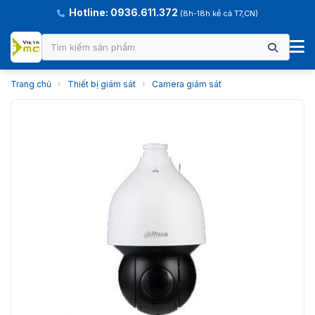
Hotline: 0936.611.372
(8h-18h kể cả T7,CN)
Trang chủ
›
Thiết bị giám sát
›
Camera giám sát