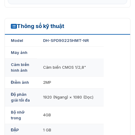
Thông số kỹ thuật
DH-SPD90225HMT-NR
Model
DH-SPD90225HMT-NR
Máy ảnh
Cảm biến
Cảm biến CMOS 1/2,8"
hình ảnh
Điểm ảnh
2MP
Độ phân
1920 (Ngang) × 1080 (Dọc)
giải tối đa
Bộ nhớ
4GB
trong
ĐẬP
1 GB