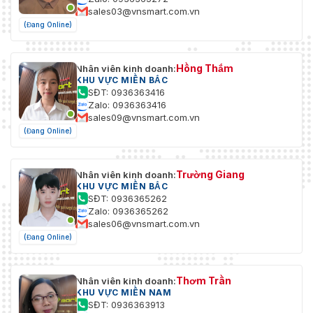
sales03@vnsmart.com.vn
(Đang Online)
Hồng Thắm
Nhân viên kinh doanh:
KHU VỰC MIỀN BẮC
SĐT: 0936363416
Zalo: 0936363416
sales09@vnsmart.com.vn
(Đang Online)
Trường Giang
Nhân viên kinh doanh:
KHU VỰC MIỀN BẮC
SĐT: 0936365262
Zalo: 0936365262
sales06@vnsmart.com.vn
(Đang Online)
Thơm Trần
Nhân viên kinh doanh:
KHU VỰC MIỀN NAM
SĐT: 0936363913