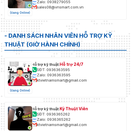
Zalo: 0938279055
sales08@vnsmart.com.vn
(Đang Online)
- DANH SÁCH NHÂN VIÊN HỖ TRỢ KỸ
THUẬT (GIỜ HÀNH CHÍNH)
Hỗ trợ 24/7
Hỗ trợ kỹ thuật:
SĐT: 0936363595
Zalo: 0936363595
ktvietnamsmart@gmail.com
(Đang Online)
Kỹ Thuật Viên
Hỗ trợ kỹ thuật:
SĐT: 0936365262
Zalo: 0936365262
ktvietnamsmart@gmail.com