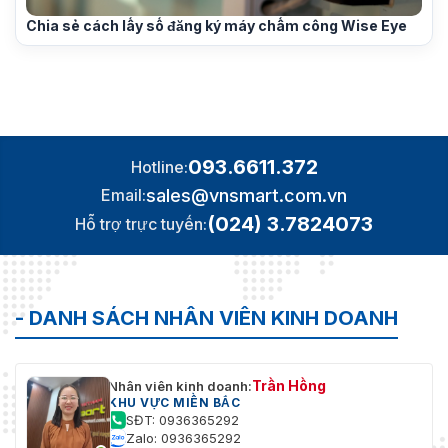
Chia sẻ cách lấy số đăng ký máy chấm công Wise Eye
093.6611.372
Hotline:
sales@vnsmart.com.vn
Email:
(024) 3.7824073
Hỗ trợ trực tuyến:
- DANH SÁCH NHÂN VIÊN KINH DOANH
Trần Hồng
Nhân viên kinh doanh:
KHU VỰC MIỀN BẮC
SĐT: 0936365292
Zalo: 0936365292