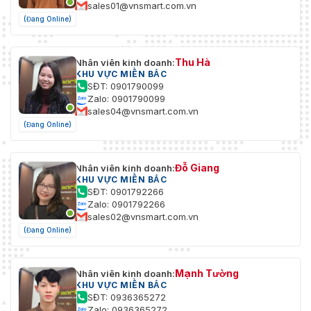
sales01@vnsmart.com.vn
(Đang Online)
Thu Hà
Nhân viên kinh doanh:
KHU VỰC MIỀN BẮC
SĐT: 0901790099
Zalo: 0901790099
sales04@vnsmart.com.vn
(Đang Online)
Đỗ Giang
Nhân viên kinh doanh:
KHU VỰC MIỀN BẮC
SĐT: 0901792266
Zalo: 0901792266
sales02@vnsmart.com.vn
(Đang Online)
Mạnh Tường
Nhân viên kinh doanh:
KHU VỰC MIỀN BẮC
SĐT: 0936365272
Zalo: 0936365272