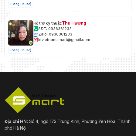
(Đang Online)
Thu Hương
Hỗ trợ kỹ thuật:
SĐT: 0936361233
Zalo: 0936361233
ktvietnamsmart@gmail.com
(Đang Online)
Địa chỉ HN:
Số 4, ngõ 173 Trung Kính, Phường Yên Hòa, Thành
phố Hà Nội