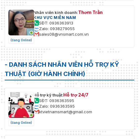
Thơm Trần
Nhân viên kinh doanh:
KHU VỰC MIỀN NAM
SĐT: 0936363913
Zalo: 0938279055
sales08@vnsmart.com.vn
(Đang Online)
- DANH SÁCH NHÂN VIÊN HỖ TRỢ KỸ
THUẬT (GIỜ HÀNH CHÍNH)
Hỗ trợ 24/7
Hỗ trợ kỹ thuật:
SĐT: 0936363595
Zalo: 0936363595
ktvietnamsmart@gmail.com
(Đang Online)