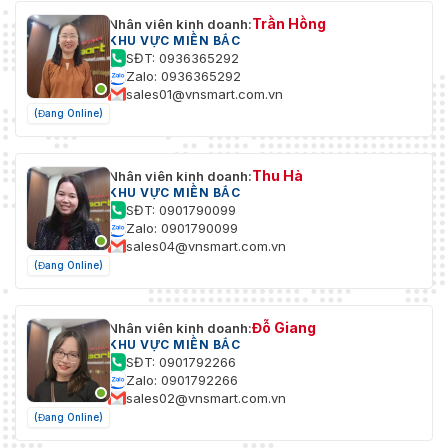
Trần Hồng
Nhân viên kinh doanh:
KHU VỰC MIỀN BẮC
SĐT: 0936365292
Zalo: 0936365292
sales01@vnsmart.com.vn
(Đang Online)
Thu Hà
Nhân viên kinh doanh:
KHU VỰC MIỀN BẮC
SĐT: 0901790099
Zalo: 0901790099
sales04@vnsmart.com.vn
(Đang Online)
Đỗ Giang
Nhân viên kinh doanh:
KHU VỰC MIỀN BẮC
SĐT: 0901792266
Zalo: 0901792266
sales02@vnsmart.com.vn
(Đang Online)