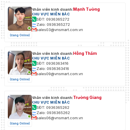
Mạnh Tường
Nhân viên kinh doanh:
KHU VỰC MIỀN BẮC
SĐT: 0936365272
Zalo: 0936365272
sales03@vnsmart.com.vn
(Đang Online)
Hồng Thắm
Nhân viên kinh doanh:
KHU VỰC MIỀN BẮC
SĐT: 0936363416
Zalo: 0936363416
sales09@vnsmart.com.vn
(Đang Online)
Trường Giang
Nhân viên kinh doanh:
KHU VỰC MIỀN BẮC
SĐT: 0936365262
Zalo: 0936365262
sales06@vnsmart.com.vn
(Đang Online)