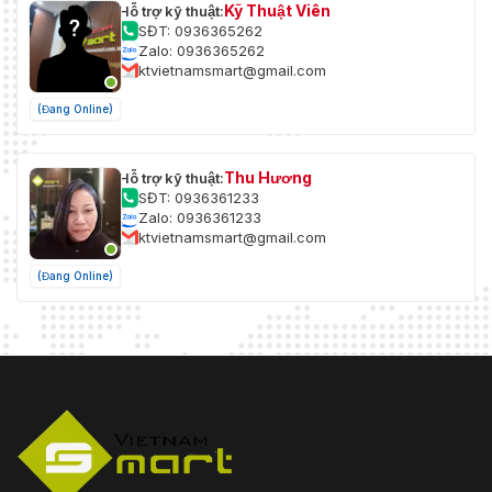
Kỹ Thuật Viên
Hỗ trợ kỹ thuật:
SĐT: 0936365262
Zalo: 0936365262
ktvietnamsmart@gmail.com
(Đang Online)
Thu Hương
Hỗ trợ kỹ thuật:
SĐT: 0936361233
Zalo: 0936361233
ktvietnamsmart@gmail.com
(Đang Online)