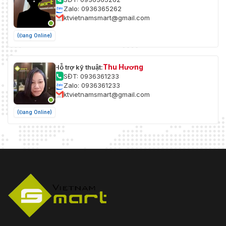
Zalo: 0936365262
ktvietnamsmart@gmail.com
(Đang Online)
Thu Hương
Hỗ trợ kỹ thuật:
SĐT: 0936361233
Zalo: 0936361233
ktvietnamsmart@gmail.com
(Đang Online)