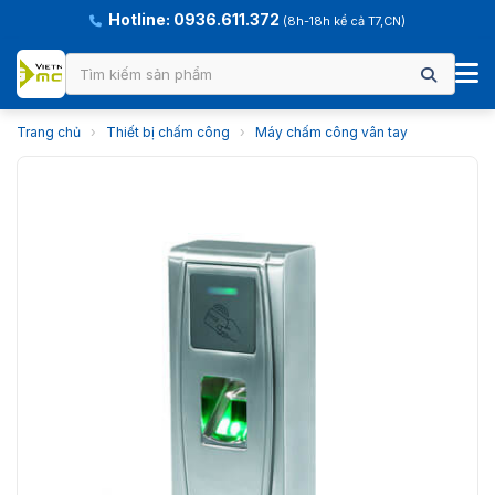
Hotline: 0936.611.372
(8h-18h kể cả T7,CN)
Trang chủ
›
Thiết bị chấm công
›
Máy chấm công vân tay