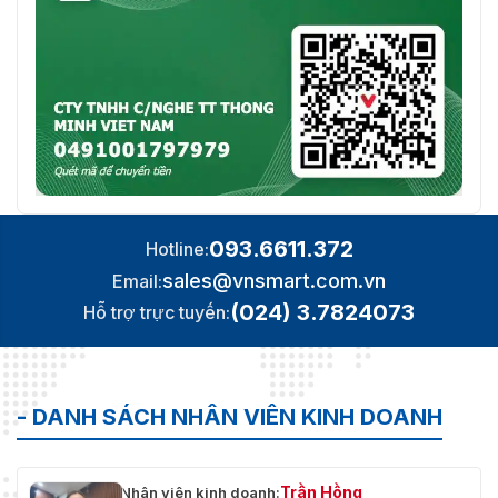
093.6611.372
Hotline:
sales@vnsmart.com.vn
Email:
(024) 3.7824073
Hỗ trợ trực tuyến:
- DANH SÁCH NHÂN VIÊN KINH DOANH
Trần Hồng
Nhân viên kinh doanh: