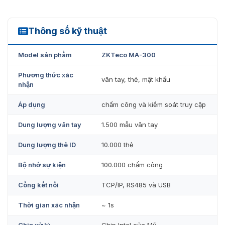
Mắt đọc được bảo vệ chống xước và mài mòn.
Thông số kỹ thuật
Cho phép tích hợp khóa điện, cảm biến cửa, hệ
MA300
thống báo động, và nút thoát.
Model sản phẩm
ZKTeco MA-300
Người dùng có thể đăng ký thông qua thẻ do quản trị
viên cung cấp.
Phương thức xác
vân tay, thẻ, mật khẩu
nhận
Cấu trúc chắc chắn, độ bền cao.
Áp dụng
chấm công và kiểm soát truy cập
Nhận dạng vân tay nhanh chóng <1 giây/người
Tích hợp OLED, còi, đầu đọc thẻ thông minh, tích hợp
Dung lượng vân tay
1.500 mẫu vân tay
thiết bị ngoại vi, bàn phím USB.
Dung lượng thẻ ID
10.000 thẻ
Tích hợp với các thiết bị an ninh khác như cổng
Bộ nhớ sự kiện
100.000 chấm công
tripod, và barrier để tạo thành một hệ thống kiểm
soát chung hiện đại.
Cổng kết nối
TCP/IP, RS485 và USB
Thời gian xác nhận
~ 1s
Chip xử lý
Chip Intel của Mỹ