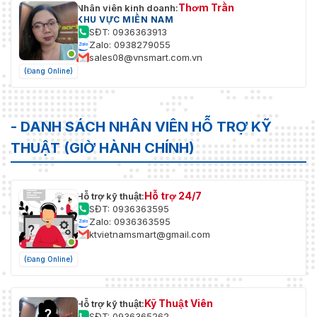
Thơm Trần
Nhân viên kinh doanh:
KHU VỰC MIỀN NAM
SĐT: 0936363913
Zalo: 0938279055
sales08@vnsmart.com.vn
(Đang Online)
- DANH SÁCH NHÂN VIÊN HỖ TRỢ KỸ
THUẬT (GIỜ HÀNH CHÍNH)
Hỗ trợ 24/7
Hỗ trợ kỹ thuật:
SĐT: 0936363595
Zalo: 0936363595
ktvietnamsmart@gmail.com
(Đang Online)
Kỹ Thuật Viên
Hỗ trợ kỹ thuật:
SĐT: 0936365262