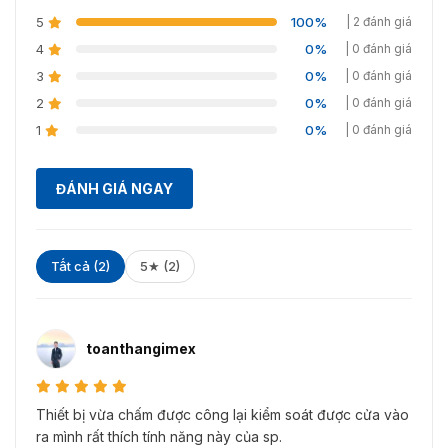
MA300. Quý khách có thể tham khảo để tránh mua phải
5
100%
| 2 đánh giá
hàng giả, hàng kém chất lượng hoặc mua với giá cao.
4
0%
| 0 đánh giá
3
0%
| 0 đánh giá
2
0%
| 0 đánh giá
1
0%
| 0 đánh giá
ĐÁNH GIÁ NGAY
Tất cả (2)
5★ (2)
Hình ảnh thực tế của model chấm công vân tay MA300
toanthangimex
Thiết bị vừa chấm được công lại kiểm soát được cửa vào
ra mình rất thích tính năng này của sp.