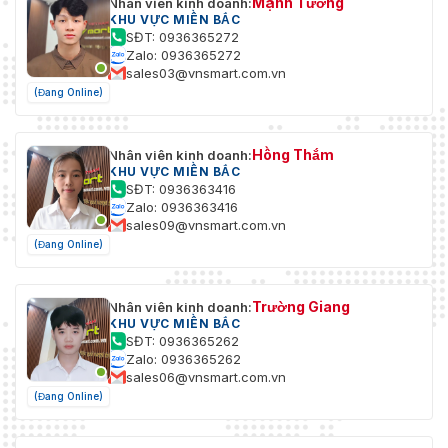
Mạnh Tường
Nhân viên kinh doanh:
KHU VỰC MIỀN BẮC
SĐT: 0936365272
Zalo: 0936365272
sales03@vnsmart.com.vn
(Đang Online)
Hồng Thắm
Nhân viên kinh doanh:
KHU VỰC MIỀN BẮC
SĐT: 0936363416
Zalo: 0936363416
sales09@vnsmart.com.vn
(Đang Online)
Trường Giang
Nhân viên kinh doanh:
KHU VỰC MIỀN BẮC
SĐT: 0936365262
Zalo: 0936365262
sales06@vnsmart.com.vn
(Đang Online)