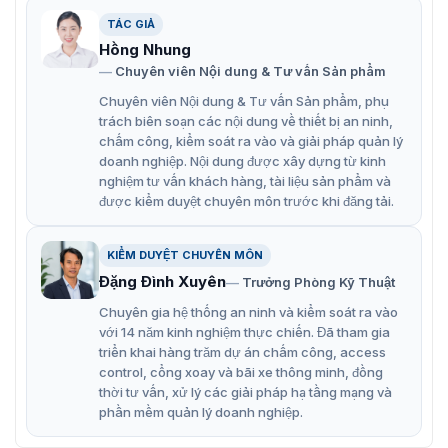
Sản phẩm đảm bảo hoạt động hiệu suất cao nhờ ứng
TÁC GIẢ
dụng thuật toán vân tay tiên tiến của ZK, đảm bảo chính
Hồng Nhung
xác, tốc độ nhanh. Thiết kế vỏ kim loại chống nước, bụi
Chuyên viên Nội dung & Tư vấn Sản phẩm
và tránh tác động từ bên ngoài mang đến giải pháp
tuyệt vời cho tổ chức.
Chuyên viên Nội dung & Tư vấn Sản phẩm, phụ
trách biên soạn các nội dung về thiết bị an ninh,
Ưu điểm nổi bật của model chấm công
chấm công, kiểm soát ra vào và giải pháp quản lý
doanh nghiệp. Nội dung được xây dựng từ kinh
MA300
nghiệm tư vấn khách hàng, tài liệu sản phẩm và
được kiểm duyệt chuyên môn trước khi đăng tải.
Nhận dạng vân tay và thẻ RFID.
Thời gian xác minh vân tay nhanh chóng, chỉ khoảng
KIỂM DUYỆT CHUYÊN MÔN
1 giây.
Đặng Đình Xuyên
Trưởng Phòng Kỹ Thuật
MA300 cho phép cài đặt độc lập hoặc kết hợp với bất
Chuyên gia hệ thống an ninh và kiểm soát ra vào
kỳ bảng hỗ trợ Wiegand 26-bit.
với 14 năm kinh nghiệm thực chiến. Đã tham gia
triển khai hàng trăm dự án chấm công, access
Hỗ trợ các giao tiếp đa dạng như TCP/IP, RS485, và
control, cổng xoay và bãi xe thông minh, đồng
máy chủ USB.
thời tư vấn, xử lý các giải pháp hạ tầng mạng và
phần mềm quản lý doanh nghiệp.
Thiết kế vỏ kim loại chống nước và chống bụi đạt
chuẩn IP65 khi lắp đặt ngoài trời.