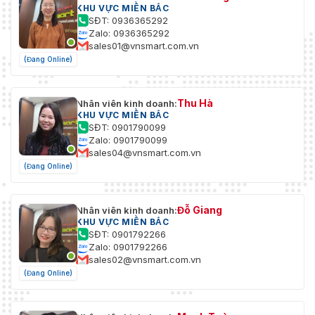
KHU VỰC MIỀN BẮC
SĐT: 0936365292
Zalo: 0936365292
sales01@vnsmart.com.vn
(Đang Online)
Thu Hà
Nhân viên kinh doanh:
KHU VỰC MIỀN BẮC
SĐT: 0901790099
Zalo: 0901790099
sales04@vnsmart.com.vn
(Đang Online)
Đỗ Giang
Nhân viên kinh doanh:
KHU VỰC MIỀN BẮC
SĐT: 0901792266
Zalo: 0901792266
sales02@vnsmart.com.vn
(Đang Online)